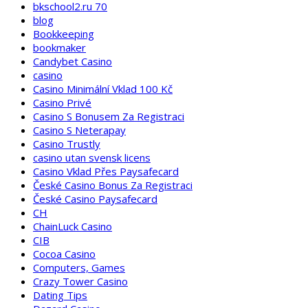
bkschool2.ru 70
blog
Bookkeeping
bookmaker
Candybet Casino
casino
Casino Minimální Vklad 100 Kč
Casino Privé
Casino S Bonusem Za Registraci
Casino S Neterapay
Casino Trustly
casino utan svensk licens
Casino Vklad Přes Paysafecard
České Casino Bonus Za Registraci
České Casino Paysafecard
CH
ChainLuck Casino
CIB
Cocoa Casino
Computers, Games
Crazy Tower Сasino
Dating Tips