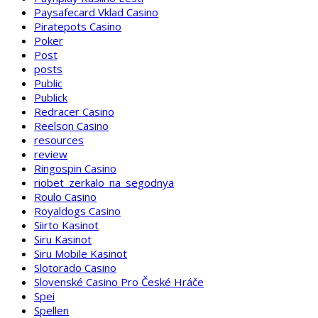
Paysafecard Vklad Casino
Piratepots Casino
Poker
Post
posts
Public
Publick
Redracer Casino
Reelson Casino
resources
review
Ringospin Casino
riobet_zerkalo_na_segodnya
Roulo Casino
Royaldogs Casino
Siirto Kasinot
Siru Kasinot
Siru Mobile Kasinot
Slotorado Casino
Slovenské Casino Pro České Hráče
Spei
Spellen