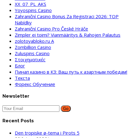
XX_07_PL_AKS
Yoyospins Casino
Zahraniční Casino Bonus Za Registraci 2026: TOP
Nabídky
Zahraniční Casino Pro České Hráče
Zimpler ei toimi? Vianmääritys & Rahojen Palautus
zolotoyabloko.ru A
Zombillion Casino
Zuluspins Casino
Στοιχηματικές
Блог
Пинап казино в КЗ: Ваш путь к азартным победам!
Текста
Форекс Обучение
Newsletter
Go
Recent Posts
Den tropiske ø-tema i Pirots 5