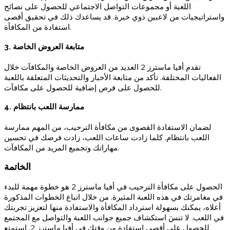
اللعبة أو مجموعات التواصل الاجتماعي للحصول على نصائح
واستراتيجيات من لاعبين ذوي خبرة. قد يساعدك ذلك في تحقيق أقصى
استفادة من المكافأة.
3. متابعة العروض الخاصة
تقدم أفيا ماسترز 2 العديد من العروض الخاصة والمكافآت خلال
الفعاليات المختلفة. تأكد من متابعة الأخبار والتحديثات المتعلقة باللعبة
للحصول على فرص إضافية للحصول على مكافآت.
4. ممارسة اللعب بانتظام
لضمان الاستفادة القصوى من مكافأة الترحيب، من المهم ممارسة
اللعب بانتظام. كلما زادت ساعات اللعب، زادت فرصك في تحسين
مهاراتك وتجميع المزيد من المكافآت.
الخاتمة
الحصول على مكافأة الترحيب في أفيا ماسترز 2 هو خطوة مهمة للبدء
في مغامرتك في هذه اللعبة المثيرة. من خلال اتباع الخطوات المذكورة
أعلاه، يمكنك بسهولة استرداد المكافأة والاستفادة منها لتعزيز تجربتك
في اللعب. لا تنسَ استكشاف جميع جوانب اللعبة والتواصل مع المجتمع
للحصول على أقصى استفادة من وقتك في أفيا ماسترز 2. استمتع