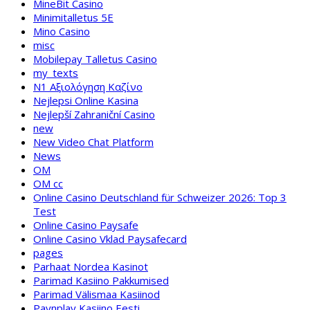
MineBit Casino
Minimitalletus 5E
Mino Casino
misc
Mobilepay Talletus Casino
my_texts
N1 Αξιολόγηση Καζίνο
Nejlepsi Online Kasina
Nejlepší Zahraniční Casino
new
New Video Chat Platform
News
OM
OM cc
Online Casino Deutschland für Schweizer 2026: Top 3
Test
Online Casino Paysafe
Online Casino Vklad Paysafecard
pages
Parhaat Nordea Kasinot
Parimad Kasiino Pakkumised
Parimad Välismaa Kasiinod
Paynplay Kasiino Eesti