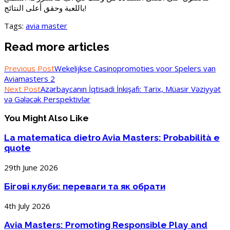
باللعبة وحقق أعلى النتائج!
Tags:
avia master
Read more articles
Previous Post
Wekelijkse Casinopromoties voor Spelers van
Aviamasters 2
Next Post
Azərbaycanın İqtisadi İnkişafı: Tarix, Müasir Vəziyyət
və Gələcək Perspektivlər
You Might Also Like
La matematica dietro Avia Masters: Probabilità e
quote
29th June 2026
Бігові клуби: переваги та як обрати
4th July 2026
Avia Masters: Promoting Responsible Play and