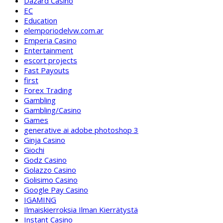
Dazard Casino
EC
Education
elemporiodelvw.com.ar
Emperia Casino
Entertainment
escort projects
Fast Payouts
first
Forex Trading
Gambling
Gambling/Casino
Games
generative ai adobe photoshop 3
Ginja Casino
Giochi
Godz Casino
Golazzo Casino
Golisimo Casino
Google Pay Casino
IGAMING
Ilmaiskierroksia Ilman Kierrätystä
Instant Casino