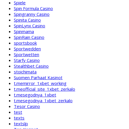
Spiele
Spin Formula Casino
Spingranny Casino
Spinita Casino
SpinLynx Casino
Spinmama
SpinRain Casino
sportsbook
Sportwedden
Sportwetten
Starfy Casino
Stealthbet Casino
stoichimata
Suomen Parhaat Kasinot
t.memirror_1xbet_working
t.meofficial_site_1xbet_zerkalo
t.mesegodnya_1xbet
t.mesegodnya_1xbet_zerkalo
Tesor Casino
test
texts
textslp