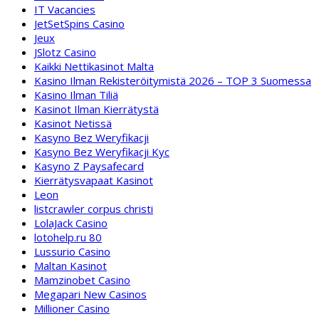
IT Vacancies
JetSetSpins Casino
Jeux
JSlotz Casino
Kaikki Nettikasinot Malta
Kasino Ilman Rekisteröitymistä 2026 – TOP 3 Suomessa
Kasino Ilman Tiliä
Kasinot Ilman Kierrätystä
Kasinot Netissä
Kasyno Bez Weryfikacji
Kasyno Bez Weryfikacji Kyc
Kasyno Z Paysafecard
Kierrätysvapaat Kasinot
Leon
listcrawler corpus christi
LolaJack Casino
lotohelp.ru 80
Lussurio Casino
Maltan Kasinot
Mamzinobet Casino
Megapari New Casinos
Millioner Casino