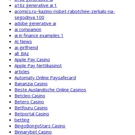
a16z generative ai 1
acomics.ru~kazino-riobet-rabotchee-zerkalo-na-
segodnya 100
adobe generative ai
ai companion
ai in finance examples 1
AI News
ai-girlfriend
all_BAz
Apple Pay Casino
Apple Pay Nettikasinot
articles
Automaty Online Paysafecard
Bananzia Casino
Beste Ausländische Online Casinos
Betcleo Casino
Betero Casino
Betfouru Casino
Betportal Casino
betting
BingoBongoStars Casino
Binnarybet Casino