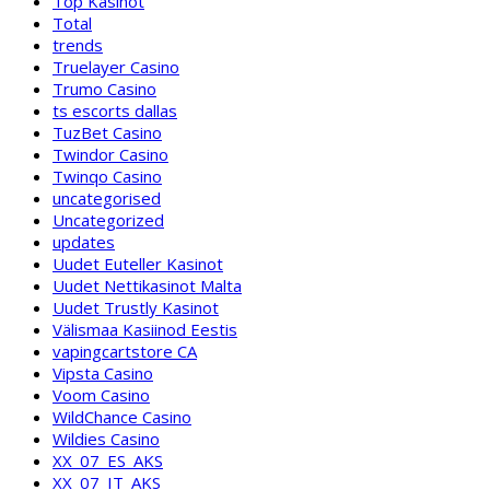
Top Kasinot
Total
trends
Truelayer Casino
Trumo Casino
ts escorts dallas
TuzBet Casino
Twindor Casino
Twinqo Casino
uncategorised
Uncategorized
updates
Uudet Euteller Kasinot
Uudet Nettikasinot Malta
Uudet Trustly Kasinot
Välismaa Kasiinod Eestis
vapingcartstore CA
Vipsta Casino
Voom Casino
WildChance Casino
Wildies Casino
XX_07_ES_AKS
XX_07_IT_AKS