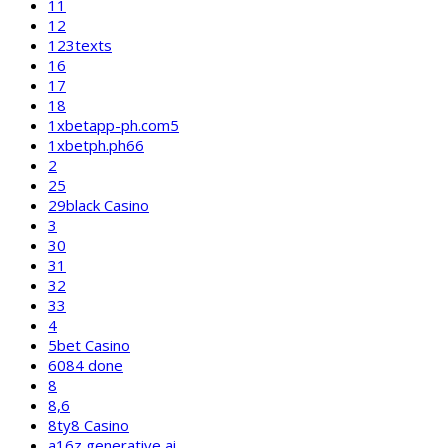
11
12
123texts
16
17
18
1xbetapp-ph.com5
1xbetph.ph66
2
25
29black Casino
3
30
31
32
33
4
5bet Casino
6084 done
8
8,6
8ty8 Casino
a16z generative ai