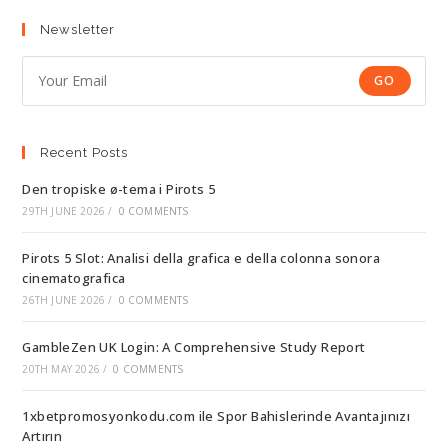
Newsletter
GO
Recent Posts
Den tropiske ø-tema i Pirots 5
29TH JUNE 2026
/
0 COMMENTS
Pirots 5 Slot: Analisi della grafica e della colonna sonora
cinematografica
26TH JUNE 2026
/
0 COMMENTS
GambleZen UK Login: A Comprehensive Study Report
20TH MAY 2026
/
0 COMMENTS
1xbetpromosyonkodu.com ile Spor Bahislerinde Avantajınızı
Artırın