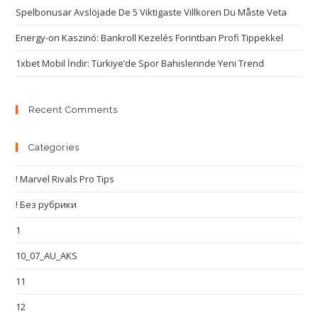
Spelbonusar Avslöjade De 5 Viktigaste Villkoren Du Måste Veta
Energy-on Kaszinó: Bankroll Kezelés Forintban Profi Tippekkel
1xbet Mobil İndir: Türkiye’de Spor Bahislerinde Yeni Trend
Recent Comments
Categories
! Marvel Rivals Pro Tips
! Без рубрики
1
10_07_AU_AKS
11
12