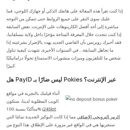
إذا كنت تقرأ هذه المقالة على هاتفك الذكي أو جهازك اللوحي، فما
عليك سوى النقر على جميع الروابط حتى تتمكن من التوجه
مباشرة إلى أحد أفضل الكازينوهات على الإنترنت. نقض السابقة
إذا كنت تتحدث خلال المعرفة المتاحة مؤخرًا داخل ولاية بنسلفانيا،
فقد أخبرك روبرتس بأن القاضي الجديد يهدد بالإضرار بشرعيته إذا
ما تجاهل السابقة… في السنوات الأخيرة، شهدت كيفية تناول
شخص ما للتلفزيون وميزات منشورات الاستمتاع تحولًا دراماتيكيًا
كبيرًا.
هل PayID ليس ضارًا بـ Pokies عبر الإنترنت؟
أثناء قيامك بالتجربة في مواقع
الويب المطلوبة لدينا، ستكون
متأكدًا بنسبة 100%
i24Slot
الرمز الترويجي الإضافي
مما إذا كانت البوكيز الجديدة تمامًا التي
ستجربها هي في الواقع غير مزورة على الإطلاق. هذا النوع من