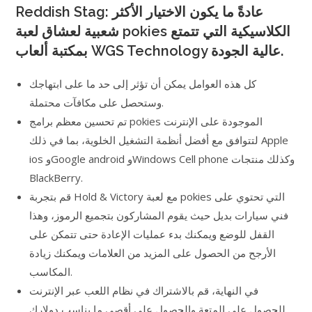
Reddish Stag: عادةً ما يكون الاختيار الأكثر
شعبية لعشاق لعبة pokies الكلاسيكية التي تتمتع
بمكتبة ألعاب WGS Technology عالية الجودة.
كل هذه العوامل يمكن أن تؤثر إلى حد ما على ابتهاجك
وستحصل على مكافآت محتملة.
تم تحسين معظم برامج pokies الموجودة على الإنترنت
لتتوافق مع أفضل أنظمة التشغيل الخلوية، بما في ذلك Apple
ios وGoogle android وWindows Cell phone وكذلك منتجات
BlackBerry.
قم بتجربة Hold & Victory مع لعبة pokies التي تحتوي على
فني سيارات بديل حيث يقوم المشاركون بتجميع الرموز، وهذا
القفل للوضع ويمكنك بدء عمليات الإعادة حتى تتمكن على
الأرجح من الحصول على المزيد من العلامات ويمكنك زيادة
المكاسب.
في النهاية، قم بالاشتراك في نظام اللعب عبر الإنترنت
للحصول على المتعة والحصول على أقصى ما يناسب دولارك.