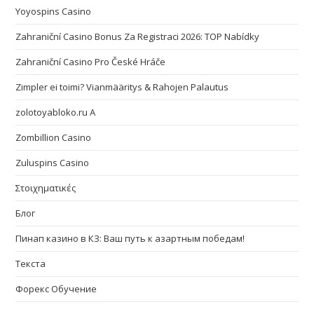
Yoyospins Casino
Zahraniční Casino Bonus Za Registraci 2026: TOP Nabídky
Zahraniční Casino Pro České Hráče
Zimpler ei toimi? Vianmääritys & Rahojen Palautus
zolotoyabloko.ru A
Zombillion Casino
Zuluspins Casino
Στοιχηματικές
Блог
Пинап казино в КЗ: Ваш путь к азартным победам!
Текста
Форекс Обучение