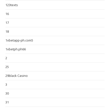
123texts
16
17
18
1xbetapp-ph.com5
1xbetph.ph66
2
25
29black Casino
3
30
31