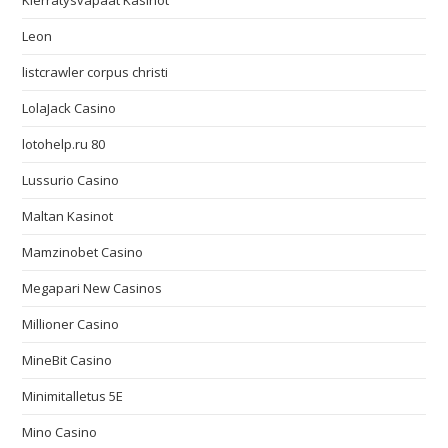
Leon
listcrawler corpus christi
LolaJack Casino
lotohelp.ru 80
Lussurio Casino
Maltan Kasinot
Mamzinobet Casino
Megapari New Casinos
Millioner Casino
MineBit Casino
Minimitalletus 5E
Mino Casino