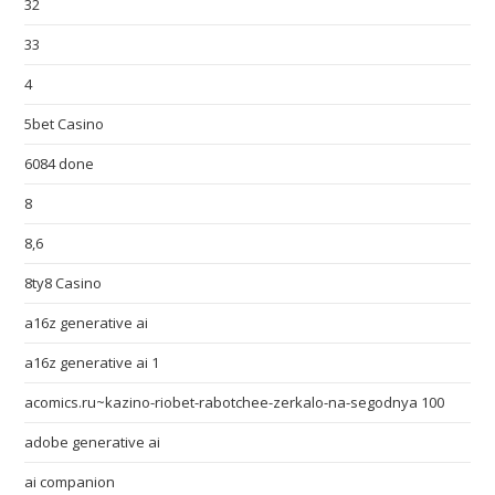
32
33
4
5bet Casino
6084 done
8
8,6
8ty8 Casino
a16z generative ai
a16z generative ai 1
acomics.ru~kazino-riobet-rabotchee-zerkalo-na-segodnya 100
adobe generative ai
ai companion