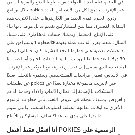
في الختام، تعلم أحدث القواعد من خطوط الدفع والمراهنات من
خلال برنامج pokies عبر الإنترنت مدمج لكل من الأشخاص الجدد
وذوي الخبرة. تقدم العديد من الكازينوهات على الإنترنت هذه
المقالة القصيرة، مما يتيح للمشاركين تقديم بدائل موصى بها بناءً
على الإنتاج المحتمل ويمكنك حساب المخاطرة. على سبيل
المثال، عندما يقرر اللاعب عملة بقيمة $الخطوة 1 وستراهن على
5 عملات معدنية على خطوط الدفع العشرة، كان إجمالي الرهان
50 دولارًا. تعد خطوط الرواتب والرهانات ذات الخبرة أمرًا ضروريًا
للمستخدم الذي يسعى إلى تحسين تجربته مع البوكيز عبر الإنترنت.
في الأساس، تغطي مراجعات المستخدمين وستقوم بالتحليل بعيدًا
عن تطبيقات pokies عبر الإنترنت مجموعة مختارة بعيدًا عن
المشكلات بالإضافة إلى نطاق الألعاب والأداء وخدمة الدعم
والعروض، وسوف تتحكم في عروض اللعب. تأتي خطوات الرسوم
الأخرى مع أوقات معالجة مختلفة لعمليات السحب، والتي سيتم
تطبيقها على مدى سرعة اكتشاف المشاركين للأرباح.
أنا أفضّل فقط أفضل POKIES الرسمية على