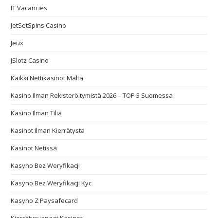
IT Vacancies
JetSetSpins Casino
Jeux
JSlotz Casino
Kaikki Nettikasinot Malta
Kasino Ilman Rekisteröitymistä 2026 – TOP 3 Suomessa
Kasino Ilman Tiliä
Kasinot Ilman Kierrätystä
Kasinot Netissä
Kasyno Bez Weryfikacji
Kasyno Bez Weryfikacji Kyc
Kasyno Z Paysafecard
Kierrätysvapaat Kasinot