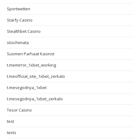
Sportwetten
Starfy Casino
Stealthbet Casino
stoichimata
Suomen Parhaat Kasinot
t.memirror_1xbet_working
t.meofficial_site_1xbet_zerkalo
t.mesegodnya_1xbet
t.mesegodnya_1xbet_zerkalo
Tesor Casino
test
texts