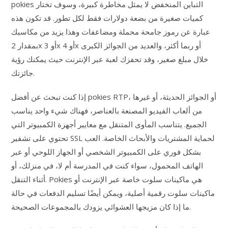
pokies التباين المنخفض لا يمثل مخاطرة كبيرة، وسوف تختار
كميات صغيرة من بضعة دولارات فقط لكل تطور. قد تكون هذه
عبارة عن رموز جامحة محملة ومضاعفات وهذا يزيد من مكاسبك
بمقدار 2x أو 3x أو 4x أو ربما أكثر، والعديد من الجوائز الكبرى
خلال مبلغ صغير، وقد تحفزك لعبة عبر الإنترنت حيث يمكنك رؤية
جائزتك.
إذا كنت تبحث عن أفضل pokies RTP، أو الجوائز الحديثة، أو غيرها
من ألعاب الفيديو المصنعة بالعناصر، فهناك شيء واحد يناسب
الجميع. يتناسب المأوى المتنقل مع معايير أجهزة الكمبيوتر التي
تحتوي على تشفير SSL لحماية المشتريات والأبحاث الخاصة. العب
بشكل فوري على الكمبيوتر الشخصي أو الجهاز اللوحي أو عبر
الهاتف المحمول، سواء كنت في المدرسة أم لا، في منزلك، أو
أثناء التنقل. Pokies هي ماكينات سلوت خاصة عبر الإنترنت أو
ماكينات سلوت رقمية أصلية، ويمكن أيضًا تسليم الدفعات في حالة
ما إذا كان مزيجها العشوائي يزودك بالمجموعات الصحيحة.