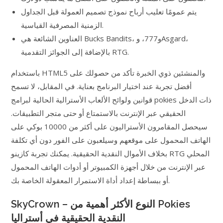
يتم عمومًا تعليب أرباح نموذج تصميم العمولة قبل الجداول
الزمنية المصرفية القياسية.
العناوين الشائعة هي Bucks Bandits، و777، وAsgard،
بالإضافة إلى الجوائز التقدمية RTG.
باستخدام HTML5 والمنشئين ذوي الخبرة تأكد من حصولك على
أفضل تجربة عند اختيار البرنامج بعناية. في المقابل، لا تسمح
قوانين ولوائح الألعاب الأسترالية الحالية لبرامج pokies ذات الدخل
الحقيقي عبر الإنترنت بالاستمتاع أو حتى متجر التطبيقات.
سيحصل المقامرون الأستراليون على أكثر من 10000 بوكي على
الهاتف المحمول على موقعهم وسيلعبون على الفور دون أي تكلفة
بخلاف الأموال النقدية الحقيقية. يمكنك تجربة كازينو RTG المحلي
عبر الإنترنت من خلال أجهزة الكمبيوتر أو أدوات الهاتف المحمول
أو ببساطة إعداد أداة الاستمرار المعقولة الخاصة بك.
SkyCrown – النوع الأكثر أهمية من Pokies
النقدية الحقيقية في أستراليا