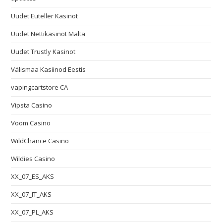
Uudet Euteller Kasinot
Uudet Nettikasinot Malta
Uudet Trustly Kasinot
Välismaa Kasiinod Eestis
vapingcartstore CA
Vipsta Casino
Voom Casino
WildChance Casino
Wildies Casino
XX_07_ES_AKS
XX_07_IT_AKS
XX_07_PL_AKS