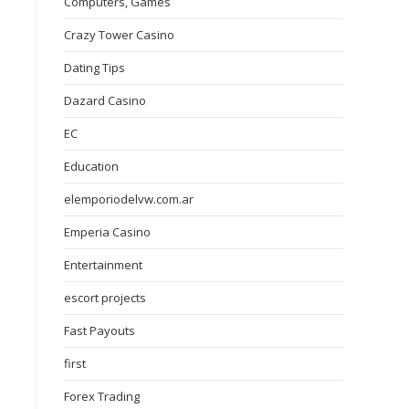
Computers, Games
Crazy Tower Сasino
Dating Tips
Dazard Casino
EC
Education
elemporiodelvw.com.ar
Emperia Casino
Entertainment
escort projects
Fast Payouts
first
Forex Trading