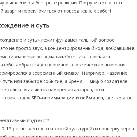
му мышлению и быстроте реакции. Погрузитесь в этот
й азарт и переключиться от повседневных забот!
хождение и суть
исхождение и суть» лежит фундаментальный вопрос
 это не просто звук, а концентрированный код, вобравший в
 эмоциональные ассоциации. Суть такого анализа —
 чтобы добраться до первичного лексического значения
формировался в современный символ. Например, название
 путь или забытое событие, а бренд — миф о создателе.
не только угадывать намерения авторов, но и
нно важно для
SEO-оптимизации и нейминга
, где скрытое
 негативный подтекст?
0-15 респондентов со схожей культурой) и проверку через
аний, оканчивающихся на агрессивные или устаревшие