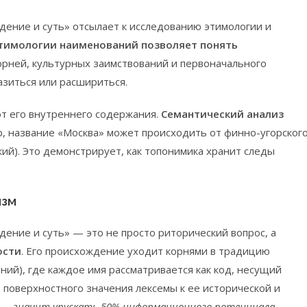
дение и суть» отсылает к исследованию этимологии и
тимологии наименований позволяет понять
корней, культурных заимствований и первоначального
азиться или расшириться.
т его внутреннего содержания.
Семантический анализ
р, название «Москва» может происходить от финно-угорског
пкий). Это демонстрирует, как топонимика хранит следы
изм
дение и суть» — это не просто риторический вопрос, а
ости
. Его происхождение уходит корнями в традицию
ений), где каждое имя рассматривается как код, несущий
 поверхностного значения лексемы к ее исторической и
— значит упускать 50% информационного потенциала.