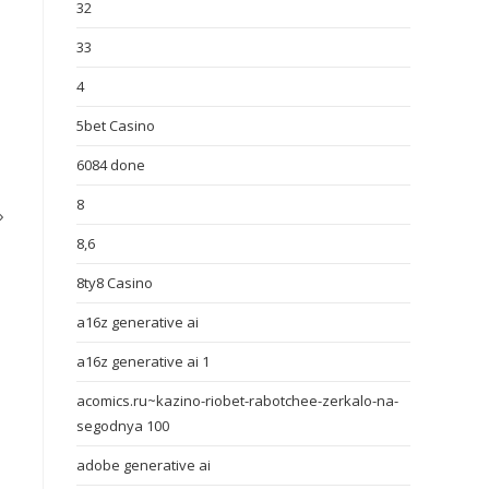
32
33
4
5bet Casino
6084 done
8
»
8,6
8ty8 Casino
a16z generative ai
a16z generative ai 1
acomics.ru~kazino-riobet-rabotchee-zerkalo-na-
segodnya 100
adobe generative ai