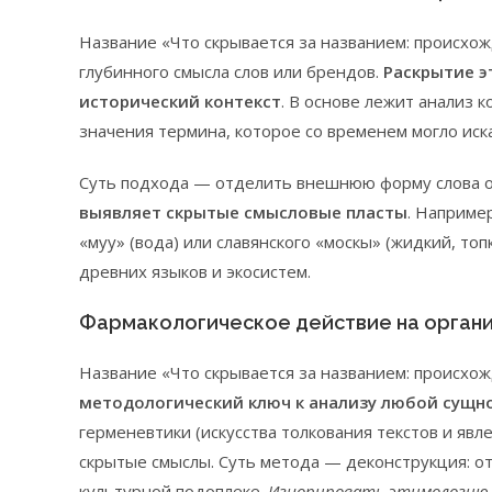
Название «Что скрывается за названием: происхож
глубинного смысла слов или брендов.
Раскрытие э
исторический контекст
. В основе лежит анализ 
значения термина, которое со временем могло иск
Суть подхода — отделить внешнюю форму слова о
выявляет скрытые смысловые пласты
. Наприме
«муу» (вода) или славянского «москы» (жидкий, то
древних языков и экосистем.
Фармакологическое действие на орган
Название «Что скрывается за названием: происхож
методологический ключ к анализу любой сущн
герменевтики (искусства толкования текстов и явл
скрытые смыслы. Суть метода — деконструкция: от
культурной подоплеке.
Игнорировать этимологию 