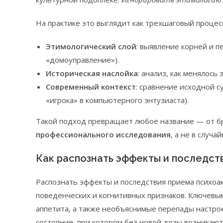
На практике это выглядит как трехшаговый процес
Этимологический слой
: выявление корней и п
«домоуправление»).
Историческая наслойка
: анализ, как менялось
Современный контекст
: сравнение исходной с
«игрока» в компьютерного энтузиаста).
Такой подход превращает любое название — от б
профессионального исследования
, а не в случа
Как распознать эффекты и последст
Распознать эффекты и последствия приема психоа
поведенческих и когнитивных признаков. Ключевым
аппетита, а также необъяснимые перепады настро
состояние, при котором без новой дозы возникают