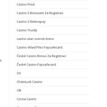
Casino Privé
Casino S Bonusem Za Registraci
Casino S Neterapay
Casino Trustly
casino utan svensk licens
Casino Vklad Přes Paysafecard
České Casino Bonus Za Registraci
:
České Casino Paysafecard
CH
ChainLuck Casino
CIB
Cocoa Casino