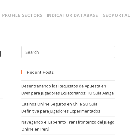
PROFILE SECTORS
INDICATOR DATABASE
GEOPORTAL
и
Recent Posts
Desentrañando los Requisitos de Apuesta en
Bwin para Jugadores Ecuatorianos: Tu Guía Amiga
Casinos Online Seguros en Chile Su Guía
Definitiva para Jugadores Experimentados
Navegando el Laberinto Transfronterizo del Juego
Online en Perú