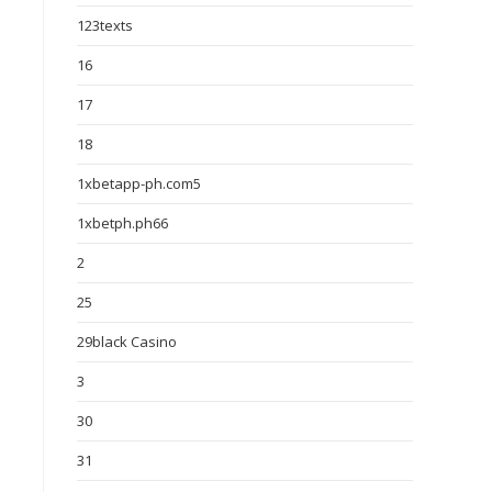
123texts
16
17
18
1xbetapp-ph.com5
1xbetph.ph66
2
25
29black Casino
3
30
31