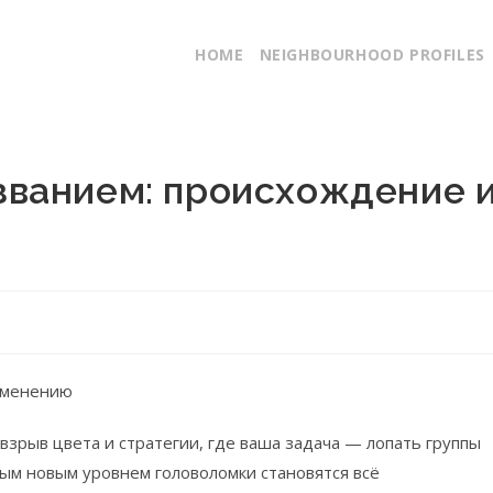
HOME
NEIGHBOURHOOD PROFILES
азванием: происхождение 
рименению
взрыв цвета и стратегии, где ваша задача — лопать группы
дым новым уровнем головоломки становятся всё