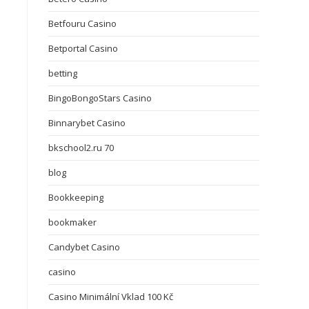
Betfouru Casino
Betportal Casino
betting
BingoBongoStars Casino
Binnarybet Casino
bkschool2.ru 70
blog
Bookkeeping
bookmaker
Candybet Casino
casino
Casino Minimální Vklad 100 Kč