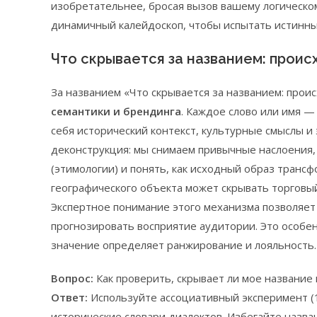
изобретательнее, бросая вызов вашему логическо
динамичный калейдоскоп, чтобы испытать истинны
Что скрывается за названием: проис
За названием «Что скрывается за названием: про
семантики и брендинга
. Каждое слово или имя —
себя исторический контекст, культурные смыслы и
деконструкция: мы снимаем привычные наслоения,
(этимологии) и понять, как исходный образ транс
географического объекта может скрывать торговый
Экспертное понимание этого механизма позволяет 
прогнозировать восприятие аудитории. Это особе
значение определяет ранжирование и лояльность.
Вопрос:
Как проверить, скрывает ли мое название
Ответ:
Используйте ассоциативный эксперимент (1
исторические словари диалектов. Избегайте назв