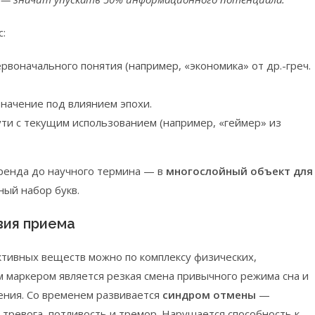
с:
ервоначального понятия (например, «экономика» от др.-греч.
 значение под влиянием эпохи.
ути с текущим использованием (например, «геймер» из
ренда до научного термина — в
многослойный объект для
йный набор букв.
вия приема
ктивных веществ можно по комплексу физических,
 маркером является резкая смена привычного режима сна и
ения. Со временем развивается
синдром отмены
—
 тревога, потливость и тремор. Нарушается способность к