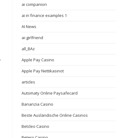
ai companion
ai in finance examples 1
AI News
ai-girlfriend
all_BAz
о
Apple Pay Casino
Apple Pay Nettikasinot
articles
Automaty Online Paysafecard
Bananzia Casino
Beste Ausländische Online Casinos
Betcleo Casino
Betero Casino