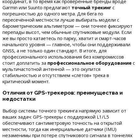
координат, в то время как проверенные бренды вроде
Garmin или Suunto предлагают
точный трекинг
с
погрешностью до одного метра. Для бега по
пересечённой местности лучше выбирать модели с
барометрическим альтиметром — они точнее фиксируют
перепады высот, чем обычные спутниковые модули. Если
же вы просто катаетесь по парку, хватит и смарт-часов
начального уровня — главное, чтобы они поддерживали
GNSS, а не только один стандарт. В итоге, для
профессионального использования без компромиссов
стоит доплатить за
профессиональное оборудование
с
мультичастотной антенной — это окупится
стабильностью и отсутствием «слётов» трека в
критический момент.
Отличия от GPS-трекеров: преимущества и
недостатки
Выбор системы точного трекинга напрямую зависит от
ваших задач: GPS-трекеры с поддержкой L1/L5
обеспечивают сантиметровую точность на открытой
местности, тогда как инерциальные датчики (IMU)
незаменимы при потере спутникового сигнала в тоннелях