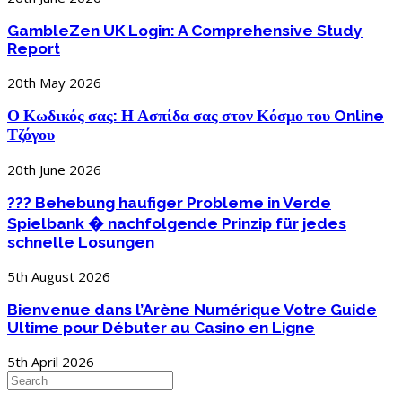
GambleZen UK Login: A Comprehensive Study
Report
20th May 2026
Ο Κωδικός σας: Η Ασπίδα σας στον Κόσμο του Online
Τζόγου
20th June 2026
??? Behebung haufiger Probleme in Verde
Spielbank � nachfolgende Prinzip für jedes
schnelle Losungen
5th August 2026
Bienvenue dans l’Arène Numérique Votre Guide
Ultime pour Débuter au Casino en Ligne
5th April 2026