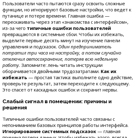
Пользователи часто пытаются сразу освоить сложные
функции, но игнорируют базовые настройки, что ведет к
путанице и потере времени. Главная ошибка —
перескакивать через этап «знакомства с интерфейсом»,
из-за чего
типичные ошибки пользователей
превращаются в системные сбои. Чтобы их избежать,
выделите первые десять минут на изучение панели
управления и подсказок.
Один предприниматель
потратил три часа на настройку, а потом случайно
отключил автосохранение, потеряв всю недельную
работу.
Запомните: лень читать инструкции
оборачивается двойными трудозатратами.
Как их
избежать
— простая тактика: выполните одно действие,
проверьте результат, затем переходите к следующему.
Это спасет от каскадных ошибок и сохранит нервы.
Слабый сигнал в помещении: причины и
решения
Типичные ошибки пользователей часто связаны с
непониманием базовых принципов работы интерфейса.
Игнорирование системных подсказок
— главная
причина потери данных. Чтобы избежать этого, всегда