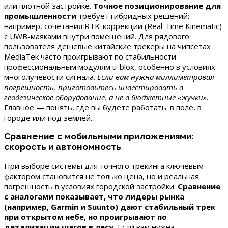
или плотной застройке.
Точное позиционирование для
промышленности
требует гибридных решений:
например, сочетания RTK-коррекции (Real-Time Kinematic)
с UWB-маяками внутри помещений. Для рядового
пользователя дешевые китайские трекеры на чипсетах
MediaTek часто проигрывают по стабильности
профессиональным модулям u-blox, особенно в условиях
многолучевости сигнала.
Если вам нужна миллиметровая
погрешность, приготовьтесь инвестировать в
геодезическое оборудование, а не в бюджетные «жучки».
Главное — понять, где вы будете работать: в поле, в
городе или под землей.
Сравнение с мобильными приложениями:
скорость и автономность
При выборе системы для точного трекинга ключевым
фактором становится не только цена, но и реальная
погрешность в условиях городской застройки.
Сравнение
с аналогами показывает, что лидеры рынка
(например, Garmin и Suunto) дают стабильный трек
при открытом небе, но проигрывают по
детализации шагов в лесу.
Если вам нужна