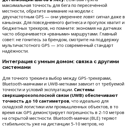
максимальная точность для бега по пересечённой
местности, обратите внимание на модели с
двухчастотным GPS — они увереннее ловят сигнал даже в
каньонах. Для повседневного фитнеса и прогулок хватит и
бюджетных трекеров, но помните: экономия на датчиках
часто оборачивается «рваными» маршрутами. Главный
совет: не гонитесь за брендом, смотрите на поддержку
мультичастотного GPS — это современный стандарт
надёжности.
Интеграция с умным домом: связка с другими
системами
Для точного трекинга выбор между GPS-трекерами,
Bluetooth-маячками и UWB-метками зависит от требуемой
точности и условий эксплуатации.
Системы
сверхширокополосной связи (UWB) обеспечивают
точность до 10 сантиметров
, что идеально для
складской логистики или промышленных объектов, в то
время как GPS демонстрирует погрешность в 2-10 метров
на открытой местности. Bluetooth-маячки (BLE) теряют
стабильность уже на дистанции 5-10 метров, но