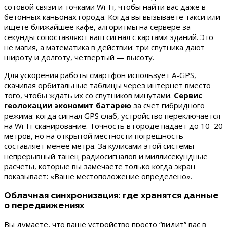
сотовой связи и точками Wi-Fi, чтобы найти вас даже в
бетонных каньонах города. Когда вы вызываете такси или
ищете ближайшее кафе, алгоритмы на сервере за
секунды сопоставляют ваш сигнал с картами зданий. Это
не магия, а математика в действии: три спутника дают
широту и долготу, четвертый — высоту.
Для ускорения работы смартфон использует A-GPS,
скачивая орбитальные таблицы через интернет вместо
того, чтобы ждать их со спутников минутами.
Сервис
геолокации экономит батарею
за счет гибридного
режима: когда сигнал GPS слаб, устройство переключается
на Wi-Fi-сканирование. Точность в городе падает до 10–20
метров, но на открытой местности погрешность
составляет менее метра. За кулисами этой системы —
непрерывный танец радиосигналов и миллисекундные
расчеты, которые вы замечаете только когда экран
показывает: «Ваше местоположение определено».
Облачная синхронизация: где хранятся данные
о передвижениях
Вы думаете, что ваше устройство просто “видит” вас в