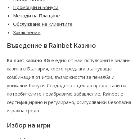
Промоции и Бонуси
Методи на Плащане
Обслужване на Клиентите
Заключение
Въведение в Rainbet Казино
Rainbet казино BG
е едно от най-популярните онлайн
казина в България, което предлага вълнуваща
комбинация от игри, възможности за печалба и
уникални бонуси. Създадено с цел да предостави на
потребителите незабравимо забавление, Rainbet е
сертифицирано и регулирано, осигурявайки безопасна
игрална среда.
Избор на игри