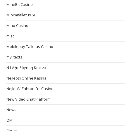
MineBit Casino
Minimitalletus 5E
Mino Casino
misc
Mobilepay Talletus Casino
my_texts
N1 Αξιολόγηση Καζίνο
Nejlepsi Online Kasina
Nejlepší Zahraniční Casino
New Video Chat Platform
News
OM
OM cc