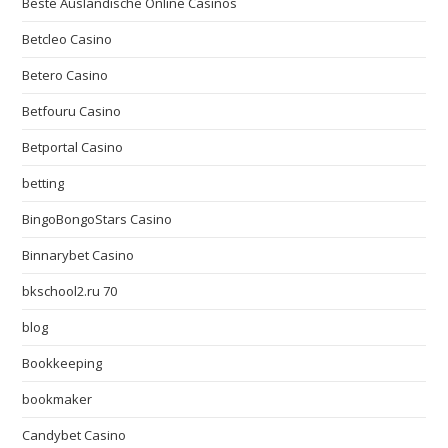
Beste Ausländische Online Casinos
Betcleo Casino
Betero Casino
Betfouru Casino
Betportal Casino
betting
BingoBongoStars Casino
Binnarybet Casino
bkschool2.ru 70
blog
Bookkeeping
bookmaker
Candybet Casino