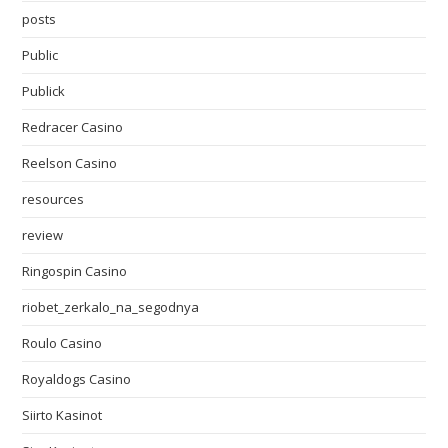
posts
Public
Publick
Redracer Casino
Reelson Casino
resources
review
Ringospin Casino
riobet_zerkalo_na_segodnya
Roulo Casino
Royaldogs Casino
Siirto Kasinot