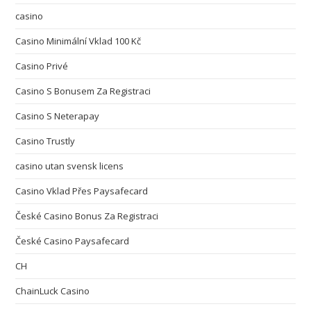
casino
Casino Minimální Vklad 100 Kč
Casino Privé
Casino S Bonusem Za Registraci
Casino S Neterapay
Casino Trustly
casino utan svensk licens
Casino Vklad Přes Paysafecard
České Casino Bonus Za Registraci
České Casino Paysafecard
CH
ChainLuck Casino