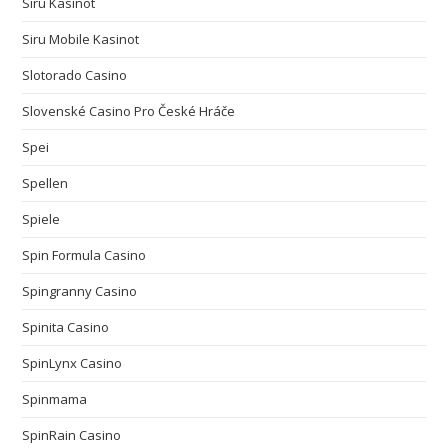
Siru Kasinot
Siru Mobile Kasinot
Slotorado Casino
Slovenské Casino Pro České Hráče
Spei
Spellen
Spiele
Spin Formula Casino
Spingranny Casino
Spinita Casino
SpinLynx Casino
Spinmama
SpinRain Casino