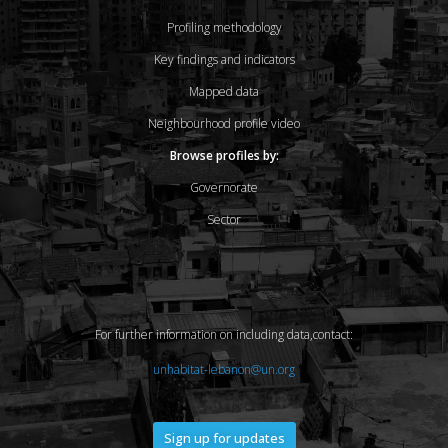
Profiling methodology
Key findings and indicators
Mapped data
Neighbourhood profile video
Browse profiles by:
Governorate
Sector
For further information on including data,contact:
unhabitat-lebanon@un.org
Sign up for updates