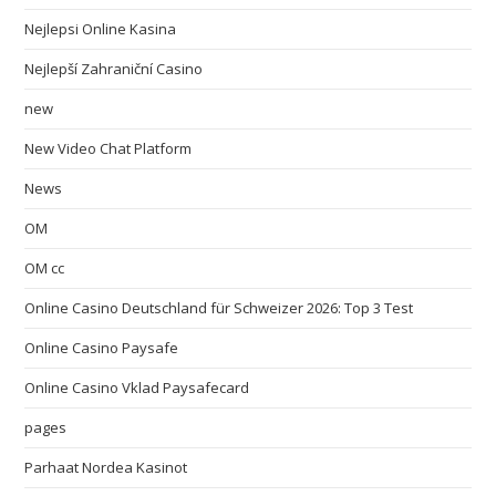
Nejlepsi Online Kasina
Nejlepší Zahraniční Casino
new
New Video Chat Platform
News
OM
OM cc
Online Casino Deutschland für Schweizer 2026: Top 3 Test
Online Casino Paysafe
Online Casino Vklad Paysafecard
pages
Parhaat Nordea Kasinot