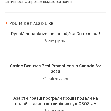
активность, игрокам выдаются поинты
YOU MIGHT ALSO LIKE
Rychlá nebankovní online půjčka Do 10 minut!
20th July 2026
Casino Bonuses Best Promotions in Canada for
2026
29th May 2026
Азартні гравці програли гроші і подали на
онлайн казино що вирішив суд OBOZ UA
14th July 2026