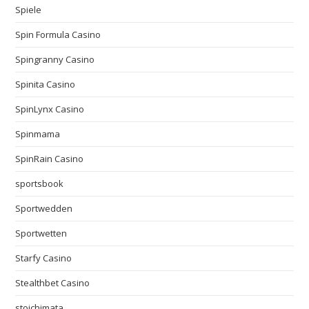
Spiele
Spin Formula Casino
Spingranny Casino
Spinita Casino
SpinLynx Casino
Spinmama
SpinRain Casino
sportsbook
Sportwedden
Sportwetten
Starfy Casino
Stealthbet Casino
stoichimata