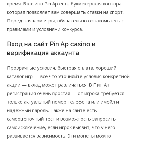
время. В казино Pin Ap есть букмекерская контора,
которая позволяет вам совершать ставки на спорт.
Перед началом игры, обязательно ознакомьтесь с
правилами и условиями конкурса.
Вход на сайт Pin Ap casino и
верификация аккаунта
Прозрачные условия, быстрая оплата, хороший
каталог игр — все что Уточняйте условия конкретной
акции — вклад может различаться. В Пин Ап
регистрация очень простая — от игрока требуется
только актуальный номер телефона или имейл и
надежный пароль. Также на сайте есть
самооценочный тест и возможность запросить
самоисключение, если игрок выявит, что у него
развивается зависимость. Эти монеты можно