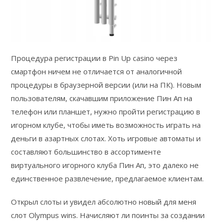
Процедура регистрации в Pin Up casino через
смартфон ничем не отличается от аналогичной
процедуры в браузерной версии (или на ПК). Новым
пользователям, скачавшим приложение Пин Ап на
телефон или планшет, нужно пройти регистрацию в
игорном клубе, чтобы иметь возможность играть на
деньги в азартных слотах. Хоть игровые автоматы и
составляют большинство в ассортименте
виртуального игорного клуба Пин Ап, это далеко не
единственное развлечение, предлагаемое клиентам.
Открыл слоты и увидел абсолютно новый для меня
слот Olympus wins. Начисляют ли поинты за создании