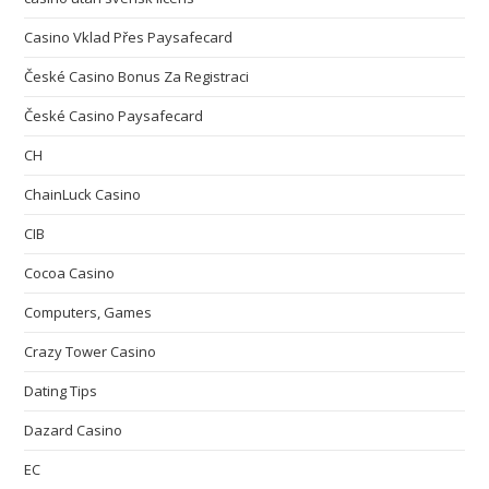
Casino Vklad Přes Paysafecard
České Casino Bonus Za Registraci
České Casino Paysafecard
CH
ChainLuck Casino
CIB
Cocoa Casino
Computers, Games
Crazy Tower Сasino
Dating Tips
Dazard Casino
EC