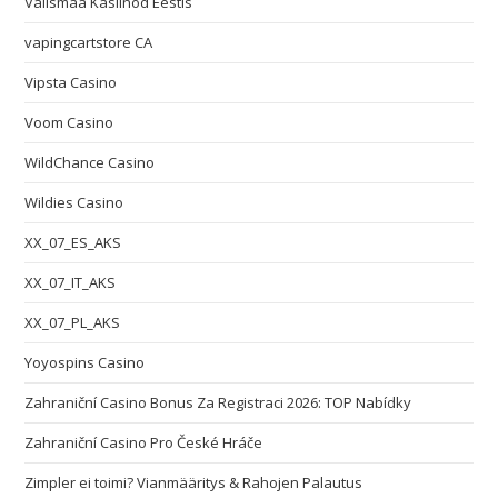
Välismaa Kasiinod Eestis
vapingcartstore CA
Vipsta Casino
Voom Casino
WildChance Casino
Wildies Casino
XX_07_ES_AKS
XX_07_IT_AKS
XX_07_PL_AKS
Yoyospins Casino
Zahraniční Casino Bonus Za Registraci 2026: TOP Nabídky
Zahraniční Casino Pro České Hráče
Zimpler ei toimi? Vianmääritys & Rahojen Palautus