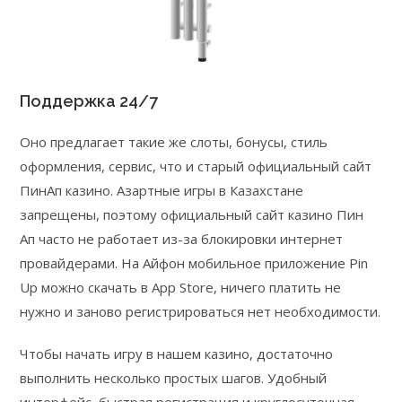
Поддержка 24/7
Оно предлагает такие же слоты, бонусы, стиль
оформления, сервис, что и старый официальный сайт
ПинАп казино. Азартные игры в Казахстане
запрещены, поэтому официальный сайт казино Пин
Ап часто не работает из-за блокировки интернет
провайдерами. На Айфон мобильное приложение Pin
Up можно скачать в App Store, ничего платить не
нужно и заново регистрироваться нет необходимости.
Чтобы начать игру в нашем казино, достаточно
выполнить несколько простых шагов. Удобный