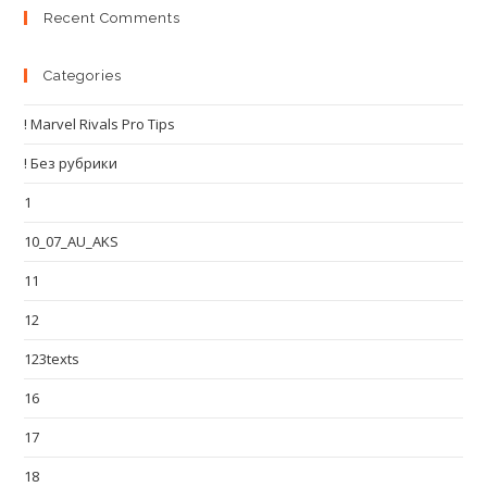
Recent Comments
Categories
! Marvel Rivals Pro Tips
! Без рубрики
1
10_07_AU_AKS
11
12
123texts
16
17
18