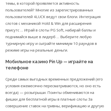
темы, в которой проявляется активность
пользователей? Многие из зарегистрированных
пользователей 4LUCK ведут свои блоги. Интеграция
слотов с механикой Hold & Win для расширения
присутс … Играй в слоты PG Soft, набирай баллы и
поднимайся выше в лидерб … Выберите любую
турнирную игру и сыграйте минимум 10 раундов в
режиме игры на реальные деньги.
Мобильное казино Pin Up — играйте на
телефоне
Среди самых выгодных временных предложений (его
условия ежемесячно пересматриваются, но оно есть
всегда) — розыгрыши. Поинты обмениваются на
фишки для бесплатной игры в платные слоты За
совершение ставок на гривны, верификацию и другую