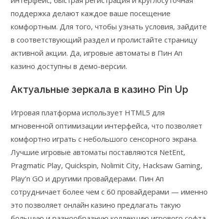
интерфейс, быстрая регистрация и круглосуточная
поддержка делают каждое ваше посещение
комфортным. Для того, чтобы узнать условия, зайдите
в соответствующий раздел и пролистайте страницу
активной акции. Да, игровые автоматы в Пин Ап
казино доступны в демо-версии.
Актуальные зеркала в казино Pin Up
Игровая платформа использует HTML5 для
мгновенной оптимизации интерфейса, что позволяет
комфортно играть с небольшого сенсорного экрана.
Лучшие игровые автоматы поставляются NetEnt,
Pragmatic Play, Quickspin, Nolimit City, Hacksaw Gaming,
Play’n GO и другими провайдерами. Пин Ап
сотрудничает более чем с 60 провайдерами — именно
это позволяет онлайн казино предлагать такую
большую и разнообразную коллекцию игрового софта.