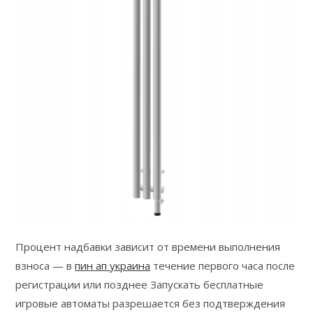
Процент надбавки зависит от времени выполнения
взноса — в
пин ап украина
течение первого часа после
регистрации или позднее Запускать бесплатные
игровые автоматы разрешается без подтверждения