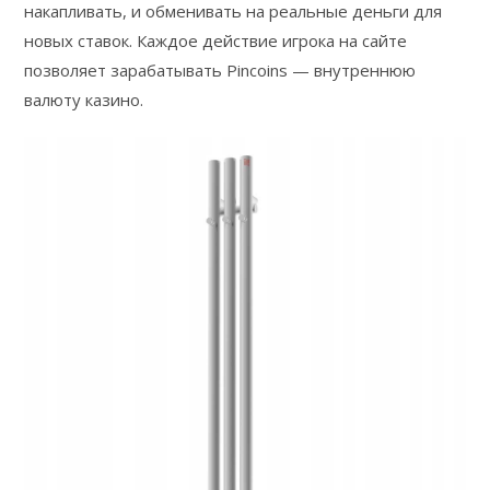
накапливать, и обменивать на реальные деньги для
новых ставок. Каждое действие игрока на сайте
позволяет зарабатывать Pincoins — внутреннюю
валюту казино.