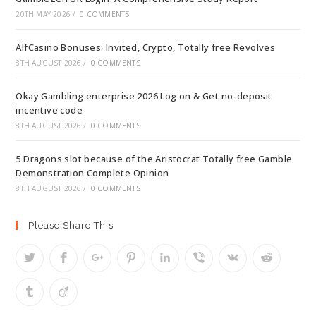
20TH MAY 2026
/
0 COMMENTS
AlfCasino Bonuses: Invited, Crypto, Totally free Revolves
8TH AUGUST 2026
/
0 COMMENTS
Okay Gambling enterprise 2026 Log on & Get no-deposit
incentive code
8TH AUGUST 2026
/
0 COMMENTS
5 Dragons slot because of the Aristocrat Totally free Gamble
Demonstration Complete Opinion
8TH AUGUST 2026
/
0 COMMENTS
Please Share This