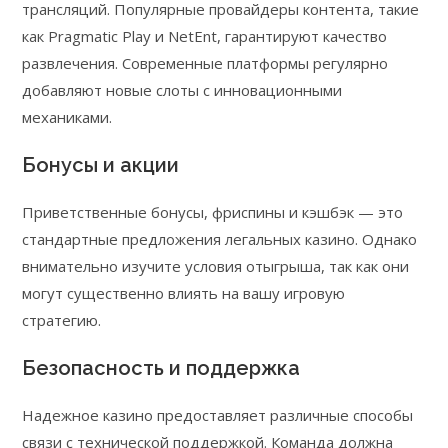
трансляций. Популярные провайдеры контента, такие
как Pragmatic Play и NetEnt, гарантируют качество
развлечения. Современные платформы регулярно
добавляют новые слоты с инновационными
механиками.
Бонусы и акции
Приветственные бонусы, фриспины и кэшбэк — это
стандартные предложения легальных казино. Однако
внимательно изучите условия отыгрыша, так как они
могут существенно влиять на вашу игровую
стратегию.
Безопасность и поддержка
Надежное казино предоставляет различные способы
связи с технической поддержкой. Команда должна