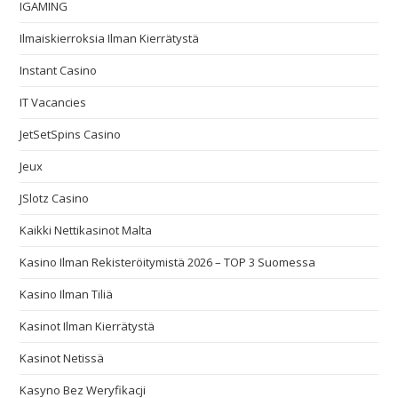
IGAMING
Ilmaiskierroksia Ilman Kierrätystä
Instant Casino
IT Vacancies
JetSetSpins Casino
Jeux
JSlotz Casino
Kaikki Nettikasinot Malta
Kasino Ilman Rekisteröitymistä 2026 – TOP 3 Suomessa
Kasino Ilman Tiliä
Kasinot Ilman Kierrätystä
Kasinot Netissä
Kasyno Bez Weryfikacji