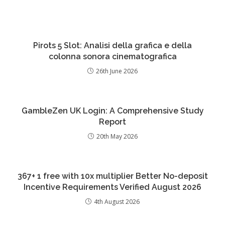
Pirots 5 Slot: Analisi della grafica e della
colonna sonora cinematografica
26th June 2026
GambleZen UK Login: A Comprehensive Study
Report
20th May 2026
367+ 1 free with 10x multiplier Better No-deposit
Incentive Requirements Verified August 2026
4th August 2026