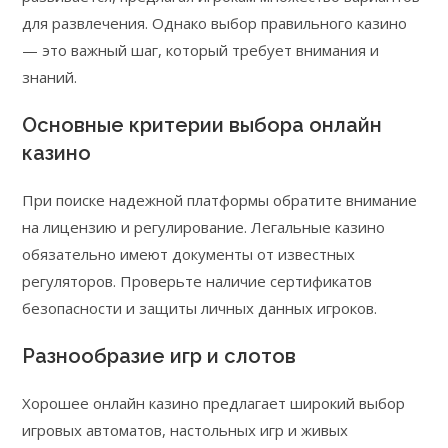
для развлечения. Однако выбор правильного казино
— это важный шаг, который требует внимания и
знаний.
Основные критерии выбора онлайн
казино
При поиске надежной платформы обратите внимание
на лицензию и регулирование. Легальные казино
обязательно имеют документы от известных
регуляторов. Проверьте наличие сертификатов
безопасности и защиты личных данных игроков.
Разнообразие игр и слотов
Хорошее онлайн казино предлагает широкий выбор
игровых автоматов, настольных игр и живых