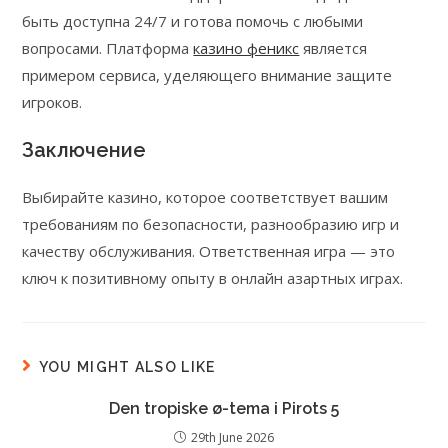
быть доступна 24/7 и готова помочь с любыми
вопросами. Платформа
казино феникс
является
примером сервиса, уделяющего внимание защите
игроков.
Заключение
Выбирайте казино, которое соответствует вашим
требованиям по безопасности, разнообразию игр и
качеству обслуживания. Ответственная игра — это
ключ к позитивному опыту в онлайн азартных играх.
YOU MIGHT ALSO LIKE
Den tropiske ø-tema i Pirots 5
29th June 2026