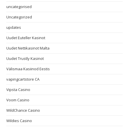
uncategorised
Uncategorized
updates
Uudet Euteller Kasinot
Uudet Nettikasinot Malta
Uudet Trustly Kasinot
Välismaa Kasiinod Eestis
vapingcartstore CA
Vipsta Casino
Voom Casino
WildChance Casino
Wildies Casino