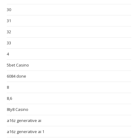
30
31
32
33
4
5bet Casino
6084 done
8
8,6
8ty8 Casino
a16z generative ai
a16z generative ai 1