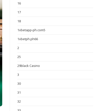
16
17
18
1xbetapp-ph.com5
1xbetph.ph66
2
25
29black Casino
3
30
31
32
33