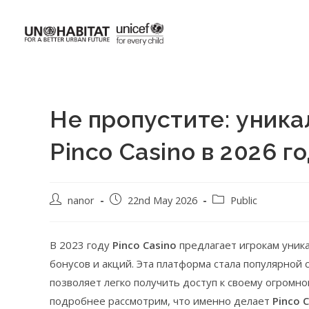
Не пропустите: уника
Pinco Casino в 2026 г
nanor
22nd May 2026
Public
В 2023 году
Pinco Casino
предлагает игрокам уник
бонусов и акций. Эта платформа стала популярной
позволяет легко получить доступ к своему огромн
подробнее рассмотрим, что именно делает
Pinco 