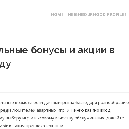
HOME
NEIGHBOURHOOD PROFILES
льные бонусы и акции в
оду
альные возможности для выигрыша благодаря разнообразию
 среди любителей азартных игр, и
Пинко казино вход
ому выбору игр и высокому качеству обслуживания. Давайте
Casino
таким привлекательным.