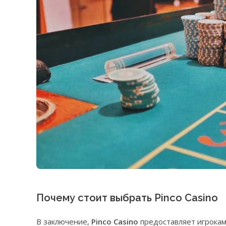
Почему стоит выбрать Pinco Casino
В заключение,
Pinco Casino
предоставляет игрокам