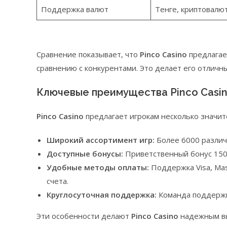
Поддержка валют
Тенге, криптовалю
Сравнение показывает, что
Pinco Casino
предлагае
сравнению с конкурентами. Это делает его отличн
Ключевые преимущества Pinco Casi
Pinco Casino
предлагает игрокам несколько значи
Широкий ассортимент игр:
Более 6000 различн
Доступные бонусы:
Приветственный бонус 150%
Удобные методы оплаты:
Поддержка Visa, Mas
счета.
Круглосуточная поддержка:
Команда поддержк
Эти особенности делают
Pinco Casino
надежным вы