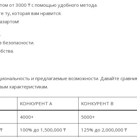
ом от 3000 ₸ с помощью удобного метода.
 ту, которая вам нравится.
азартом!
.
 безопасности.
бства.
циональность и предлагаемые возможности. Давайте сравни
вым характеристикам.
КОНКУРЕНТ A
КОНКУРЕНТ B
4000+
5000+
₸
100% до 1,500,000 ₸
125% до 2,000,000 ₸