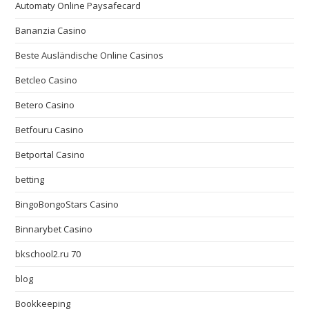
Automaty Online Paysafecard
Bananzia Casino
Beste Ausländische Online Casinos
Betcleo Casino
Betero Casino
Betfouru Casino
Betportal Casino
betting
BingoBongoStars Casino
Binnarybet Casino
bkschool2.ru 70
blog
Bookkeeping