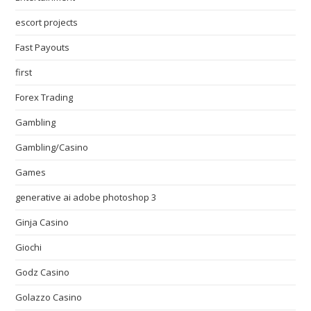
escort projects
Fast Payouts
first
Forex Trading
Gambling
Gambling/Casino
Games
generative ai adobe photoshop 3
Ginja Casino
Giochi
Godz Casino
Golazzo Casino