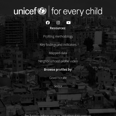
Resources:
Profiling methodology
Key findings and indicators
Mapped data
Neighbourhood profile video
Browse profiles by:
Governorate
Sector
For further information on including data,contact: