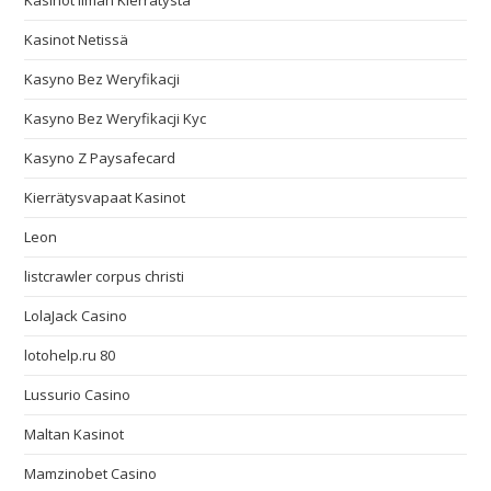
Kasinot Ilman Kierrätystä
Kasinot Netissä
Kasyno Bez Weryfikacji
Kasyno Bez Weryfikacji Kyc
Kasyno Z Paysafecard
Kierrätysvapaat Kasinot
Leon
listcrawler corpus christi
LolaJack Casino
lotohelp.ru 80
Lussurio Casino
Maltan Kasinot
Mamzinobet Casino