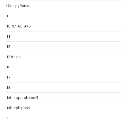
! Без рубрики
1
10_07_AU_AKS
11
12
123texts
16
17
18
1xbetapp-ph.com5
1xbetph.ph66
2