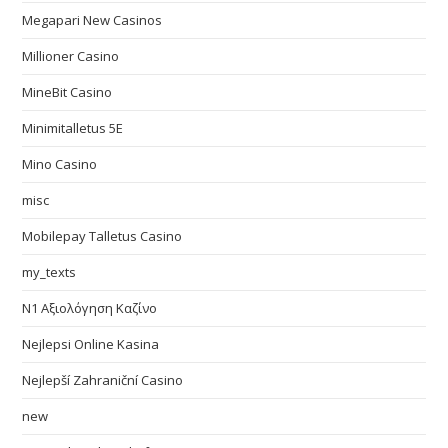
Megapari New Casinos
Millioner Casino
MineBit Casino
Minimitalletus 5E
Mino Casino
misc
Mobilepay Talletus Casino
my_texts
N1 Αξιολόγηση Καζίνο
Nejlepsi Online Kasina
Nejlepší Zahraniční Casino
new