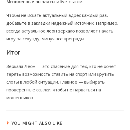
Мгновенные выплаты
и live-ставки.
Чтобы не искать актуальный адрес каждый раз,
добавьте в закладки надёжный источник. Например,
всегда актуальное
леон зеркало
позволяет начать
игру за секунду, минуя все преграды.
Итог
Зеркала Леон — это спасение для тех, кто не хочет
терять возможность ставить на спорт или крутить
слоты в любой ситуации. Главное — выбирать
проверенные ссылки, чтобы не нарваться на
мошенников.
YOU MIGHT ALSO LIKE