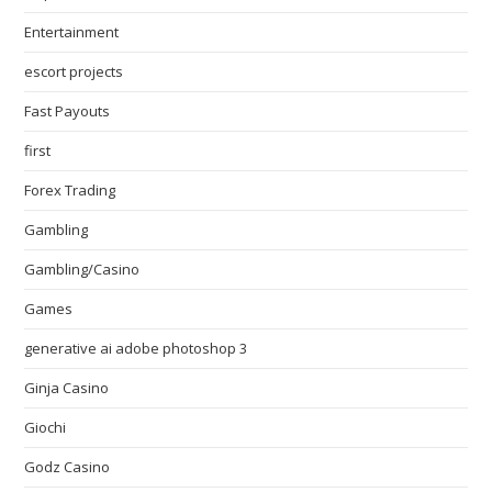
Entertainment
escort projects
Fast Payouts
first
Forex Trading
Gambling
Gambling/Casino
Games
generative ai adobe photoshop 3
Ginja Casino
Giochi
Godz Casino