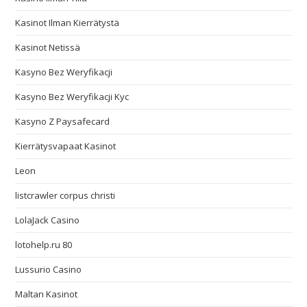
Kasinot Ilman Kierrätystä
Kasinot Netissä
Kasyno Bez Weryfikacji
Kasyno Bez Weryfikacji Kyc
Kasyno Z Paysafecard
Kierrätysvapaat Kasinot
Leon
listcrawler corpus christi
LolaJack Casino
lotohelp.ru 80
Lussurio Casino
Maltan Kasinot