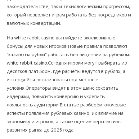
законодательстве, так и технологическим прогрессом,
который позволяет играм работать без посредников и
валютных конвертаций.
На
white rabbit casino
вы найдете эксклюзивные
бонусы для новых игроков.Новые правила позволяют
“казино на рубли” работать без лицензии за рубежом:
white rabbit casino
.Сегодня игроки могут выбирать из
десятков платформ, где расчёты ведутся в рублях, а
интерфейсы локализованы под местные
условия.Операторы видят в этом шанс сократить
издержки, повысить конверсию и укрепить
лояльность аудитории.В статье разберём ключевые
аспекты появления рублевых казино, их влияние на
экономику и игроков, а также оценим перспективы
развития рынка до 2025 года.