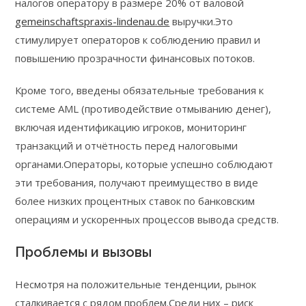
налогов оператору в размере 20% от валовой
gemeinschaftspraxis-lindenau.de
выручки.Это
стимулирует операторов к соблюдению правил и
повышению прозрачности финансовых потоков.
Кроме того, введены обязательные требования к
системе AML (противодействие отмыванию денег),
включая идентификацию игроков, мониторинг
транзакций и отчётность перед налоговыми
органами.Операторы, которые успешно соблюдают
эти требования, получают преимущество в виде
более низких процентных ставок по банковским
операциям и ускоренных процессов вывода средств.
Проблемы и вызовы
Несмотря на положительные тенденции, рынок
сталкивается с рядом проблем.Среди них – риск