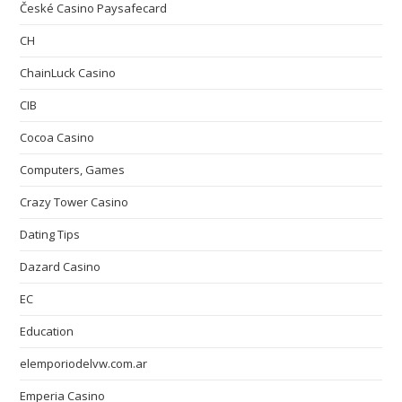
České Casino Paysafecard
CH
ChainLuck Casino
CIB
Cocoa Casino
Computers, Games
Crazy Tower Сasino
Dating Tips
Dazard Casino
EC
Education
elemporiodelvw.com.ar
Emperia Casino