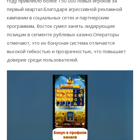
году привлекло более 150 000 новых игроков за
первый квартал.Благодаря агрессивной рекламной
кампании в социальных сетях и партнерским
программам, Восток сумел занять лидирующие
позиции в сегменте рублевых казино.Операторы
отмечают, что их бонусная система отличается
высокой гибкостью и прозрачностью, что повышает
доверие среди пользователей.