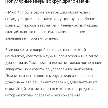
Популярные мифы вокруг драгон мани
–
Миф 1:
После серии проигрышей обязательно
последует джекпот. –
Миф 2:
Существуют рабочие
схемы для взлома автоматов. –
Реальность:
Каждый
спин абсолютно независим, а казино заранее
закладывает процент отдачи.
Если вы хотите попробовать слоты с похожей
механикой, советуем изучить предложения на сайте
драгон мани
. Там представлены не только «огненные»
аппараты, но и советы по управлению банкроллом.
Помните: азарт хорош в меру, а реальное золото
дракона — это ваш лимит ставок и удовольствие от
игры. Играйте ответственно и только на средства,
которые готовы потратить без сожалений.