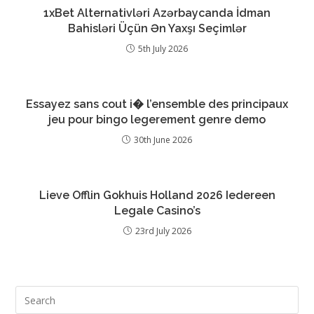
1xBet Alternativləri Azərbaycanda İdman
Bahisləri Üçün Ən Yaxşı Seçimlər
5th July 2026
Essayez sans cout i� l’ensemble des principaux
jeu pour bingo legerement genre demo
30th June 2026
Lieve Offlin Gokhuis Holland 2026 Iedereen
Legale Casino’s
23rd July 2026