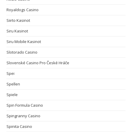
Royaldogs Casino
Siirto Kasinot
Siru Kasinot
Siru Mobile Kasinot
Slotorado Casino
Slovenské Casino Pro České Hráče
Spei
Spellen
Spiele
Spin Formula Casino
Spingranny Casino
Spinita Casino