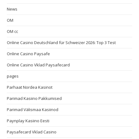
News
OM
OM cc
Online Casino Deutschland für Schweizer 2026: Top 3 Test
Online Casino Paysafe
Online Casino Vklad Paysafecard
pages
Parhaat Nordea Kasinot
Parimad Kasiino Pakkumised
Parimad Välismaa Kasiinod
Paynplay Kasiino Eesti
Paysafecard Vklad Casino