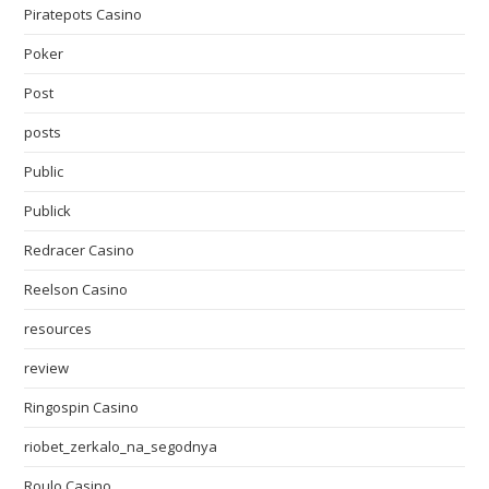
Piratepots Casino
Poker
Post
posts
Public
Publick
Redracer Casino
Reelson Casino
resources
review
Ringospin Casino
riobet_zerkalo_na_segodnya
Roulo Casino