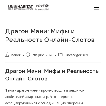
Драгон Мани: Мифы и
Реальность Онлайн-Слотов
nanor
7th June 2026
Uncategorised
Драгон Мани: Мифы и Реальность
Онлайн-Слотов
Тема «драгон мани» прочно вошла в лексикон
любителей азартных игр. Этот термин,
ассоциирующийся с огнедышащим зверем и