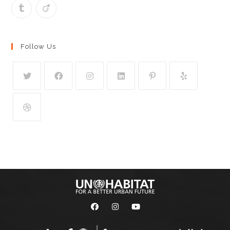
Follow Us