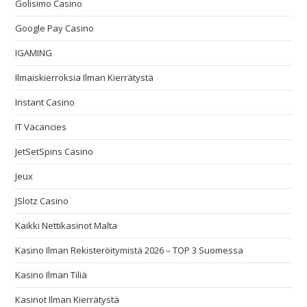
Golisimo Casino
Google Pay Casino
IGAMING
Ilmaiskierroksia Ilman Kierrätystä
Instant Casino
IT Vacancies
JetSetSpins Casino
Jeux
JSlotz Casino
Kaikki Nettikasinot Malta
Kasino Ilman Rekisteröitymistä 2026 – TOP 3 Suomessa
Kasino Ilman Tiliä
Kasinot Ilman Kierrätystä