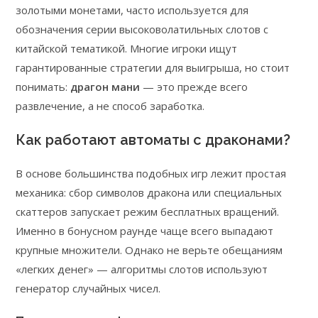
золотыми монетами, часто используется для
обозначения серии высоковолатильных слотов с
китайской тематикой. Многие игроки ищут
гарантированные стратегии для выигрыша, но стоит
понимать:
драгон мани
— это прежде всего
развлечение, а не способ заработка.
Как работают автоматы с драконами?
В основе большинства подобных игр лежит простая
механика: сбор символов дракона или специальных
скаттеров запускает режим бесплатных вращений.
Именно в бонусном раунде чаще всего выпадают
крупные множители. Однако не верьте обещаниям
«легких денег» — алгоритмы слотов используют
генератор случайных чисел.