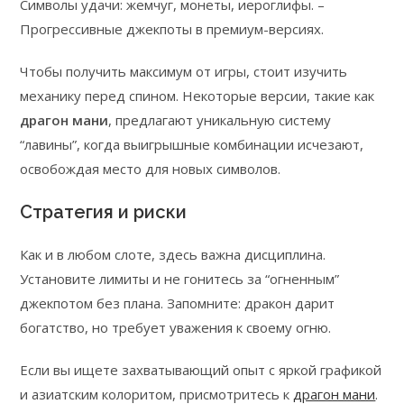
Символы удачи: жемчуг, монеты, иероглифы. –
Прогрессивные джекпоты в премиум-версиях.
Чтобы получить максимум от игры, стоит изучить
механику перед спином. Некоторые версии, такие как
драгон мани
, предлагают уникальную систему
“лавины”, когда выигрышные комбинации исчезают,
освобождая место для новых символов.
Стратегия и риски
Как и в любом слоте, здесь важна дисциплина.
Установите лимиты и не гонитесь за “огненным”
джекпотом без плана. Запомните: дракон дарит
богатство, но требует уважения к своему огню.
Если вы ищете захватывающий опыт с яркой графикой
и азиатским колоритом, присмотритесь к
драгон мани
.