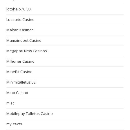
lotohelp.ru 80
Lussurio Casino
Maltan Kasinot
Mamzinobet Casino
Megapari New Casinos
Millioner Casino
MineBit Casino
Minimitalletus 5E
Mino Casino
misc
Mobilepay Talletus Casino
my_texts