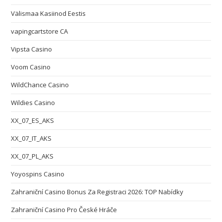
Välismaa Kasiinod Eestis
vapingcartstore CA
Vipsta Casino
Voom Casino
WildChance Casino
Wildies Casino
XX_07_ES_AKS
XX_07_IT_AKS
XX_07_PL_AKS
Yoyospins Casino
Zahraniční Casino Bonus Za Registraci 2026: TOP Nabídky
Zahraniční Casino Pro České Hráče