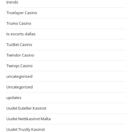
trends
Truelayer Casino
Trumo Casino
ts escorts dallas
TuzBet Casino
Twindor Casino
Twinqo Casino
uncategorised
Uncategorized
updates
Uudet Euteller Kasinot
Uudet Nettikasinot Malta
Uudet Trustly Kasinot