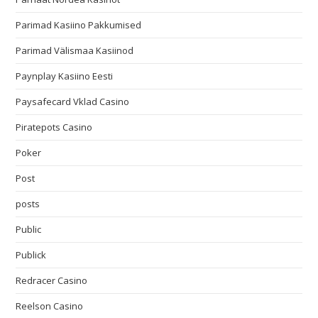
Parimad Kasiino Pakkumised
Parimad Välismaa Kasiinod
Paynplay Kasiino Eesti
Paysafecard Vklad Casino
Piratepots Casino
Poker
Post
posts
Public
Publick
Redracer Casino
Reelson Casino