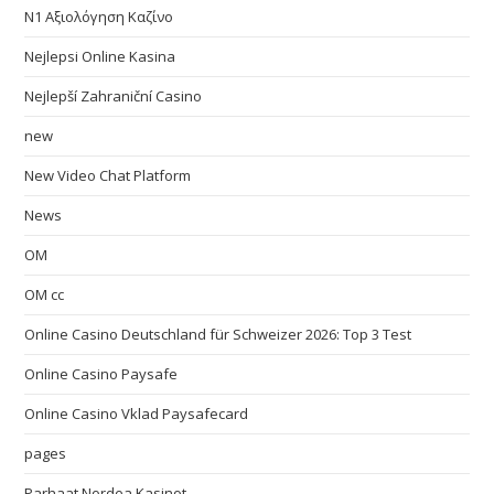
N1 Αξιολόγηση Καζίνο
Nejlepsi Online Kasina
Nejlepší Zahraniční Casino
new
New Video Chat Platform
News
OM
OM cc
Online Casino Deutschland für Schweizer 2026: Top 3 Test
Online Casino Paysafe
Online Casino Vklad Paysafecard
pages
Parhaat Nordea Kasinot