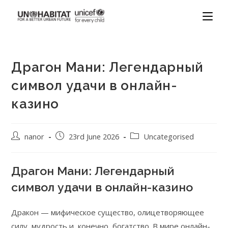
Драгон Мани: Легендарный
символ удачи в онлайн-
казино
nanor
23rd June 2026
Uncategorised
Драгон Мани: Легендарный
символ удачи в онлайн-казино
Дракон — мифическое существо, олицетворяющее
силу, мудрость и, конечно, богатство. В мире онлайн-