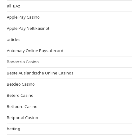
all_BAz
Apple Pay Casino
Apple Pay Nettikasinot
articles
Automaty Online Paysafecard
Bananzia Casino
Beste Ausländische Online Casinos
Betcleo Casino
Betero Casino
Betfouru Casino
Betportal Casino
betting