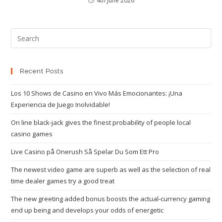
4th June 2026
Recent Posts
Los 10 Shows de Casino en Vivo Más Emocionantes: ¡Una
Experiencia de Juego Inolvidable!
On line black-jack gives the finest probability of people local
casino games
Live Casino på Onerush Så Spelar Du Som Ett Pro
The newest video game are superb as well as the selection of real
time dealer games try a good treat
The new greeting added bonus boosts the actual-currency gaming
end up being and develops your odds of energetic