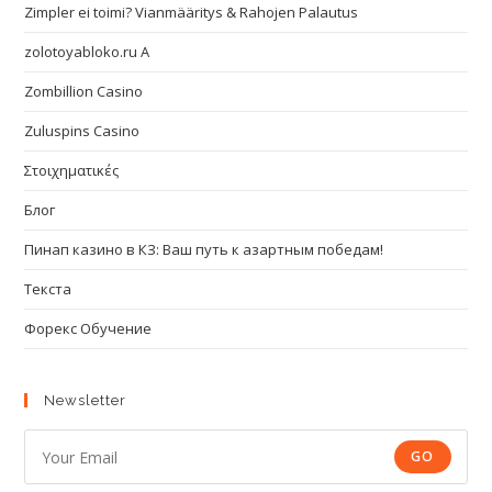
Zimpler ei toimi? Vianmääritys & Rahojen Palautus
zolotoyabloko.ru A
Zombillion Casino
Zuluspins Casino
Στοιχηματικές
Блог
Пинап казино в КЗ: Ваш путь к азартным победам!
Текста
Форекс Обучение
Newsletter
GO