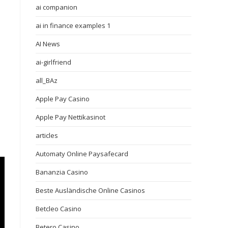
ai companion
ai in finance examples 1
AI News
ai-girlfriend
all_BAz
Apple Pay Casino
Apple Pay Nettikasinot
articles
Automaty Online Paysafecard
Bananzia Casino
Beste Ausländische Online Casinos
Betcleo Casino
Betero Casino