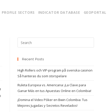
PROFILE SECTORS
INDICATOR DATABASE
GEOPORTAL
Recent Posts
High Rollers och VIP-program på svenska casinon
Så hanteras du som storspelare
Ruleta Europea vs. Americana: ¡La Clave para
з
Ganar Más en tus Apuestas Online en Colombia!
о
¡Domina el Video Póker en Bwin Colombia: Tus
Mejores Jugadas y Secretos Revelados!