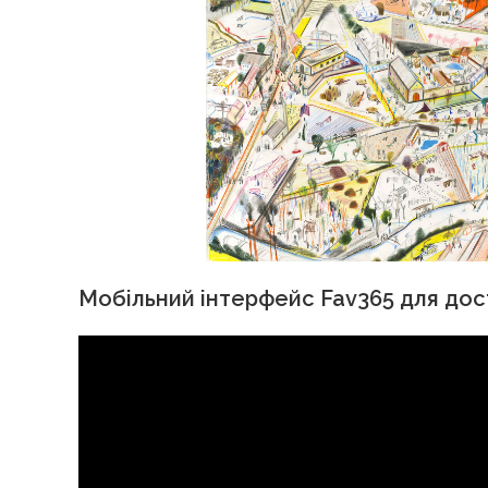
Мобільний інтерфейс Fav365 для дос