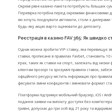
Окремі рівні казино-пакета потребують більших сум
Перевірка потрібна перед окремими фінансовими діям
які хочуть поєднувати автомати, столи з дилерами т
будь-яку акцію варто оцінювати до депозиту.
Реєстрація в казино FAV 365: Як швидко 
Однак можна зробити VIP-ставку, яка перевищує зв
ставки, прописане в правилах Favbet, становить 10 
іграх, таких як ставки на спорт, залежать від низк
клієнтам прозорі та зрозумілі правила ставок, забез
офіційного ресурсу містить інформацію про правил
фіксувати зміни коефіцієнтів і змінювати формат ста
Платформа підтримує мобільний браузер, iOS і Androi
подання заявки на виплату доступні без комп’ютера
гривні, допускає до гри осіб від 21 року та відкрив