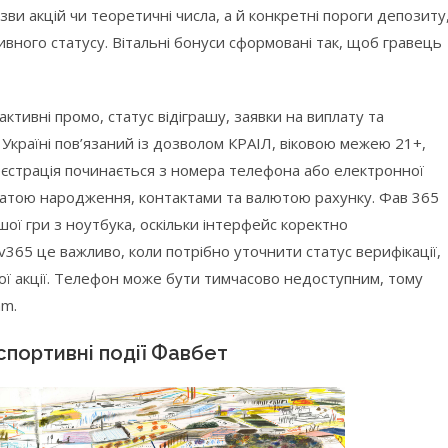
зви акцій чи теоретичні числа, а й конкретні пороги депозиту
тивного статусу. Вітальні бонуси сформовані так, щоб гравець
 активні промо, статус відіграшу, заявки на виплату та
країні пов’язаний із дозволом КРАІЛ, віковою межею 21+,
еєстрація починається з номера телефона або електронної
 датою народження, контактами та валютою рахунку. Фав 365
шої гри з ноутбука, оскільки інтерфейс коректно
v365 це важливо, коли потрібно уточнити статус верифікації,
ї акції. Телефон може бути тимчасово недоступним, тому
am.
спортивні події Фавбет