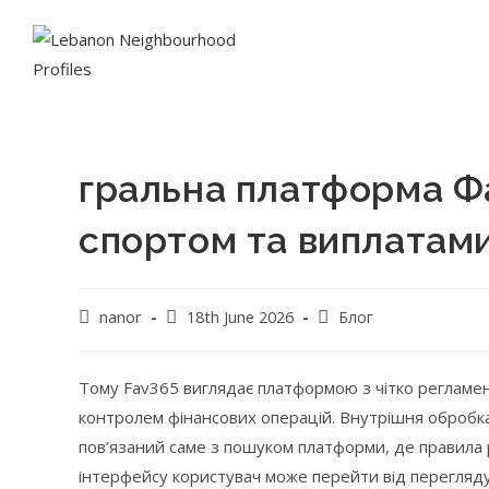
гральна платформа Фав
спортом та виплатам
nanor
18th June 2026
Блог
Тому Fav365 виглядає платформою з чітко регламен
контролем фінансових операцій. Внутрішня обробка 
пов’язаний саме з пошуком платформи, де правила 
інтерфейсу користувач може перейти від перегляду к