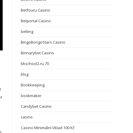
Betfouru Casino
Betportal Casino
betting
BingoBongoStars Casino
Binnarybet Casino
bkschool2.ru 70
blog
Bookkeeping
я
bookmaker
и
Candybet Casino
casino
Casino Minimální Vklad 100 Kč
ї.