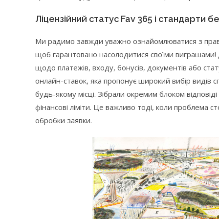
Ліцензійний статус Fav 365 і стандарти б
Ми радимо завжди уважно ознайомлюватися з правил
щоб гарантовано насолодитися своїми виграшами!
щодо платежів, входу, бонусів, документів або стат
онлайн-ставок, яка пропонує широкий вибір видів с
будь-якому місці. Зібрали окремим блоком відповіді
фінансові ліміти. Це важливо тоді, коли проблема ст
обробки заявки.