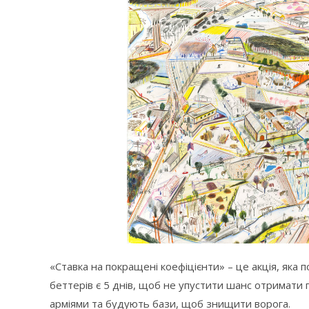
«Ставка на покращені коефіцієнти» – це акція, яка 
беттерів є 5 днів, щоб не упустити шанс отримати п
арміями та будують бази, щоб знищити ворога.