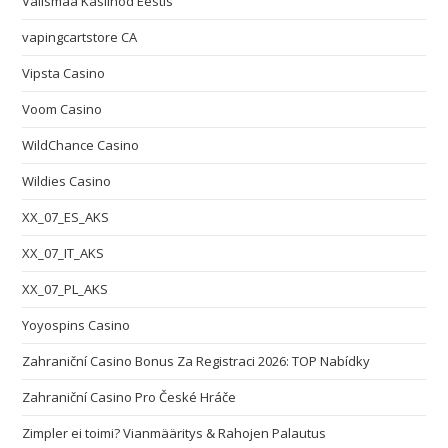
Välismaa Kasiinod Eestis
vapingcartstore CA
Vipsta Casino
Voom Casino
WildChance Casino
Wildies Casino
XX_07_ES_AKS
XX_07_IT_AKS
XX_07_PL_AKS
Yoyospins Casino
Zahraniční Casino Bonus Za Registraci 2026: TOP Nabídky
Zahraniční Casino Pro České Hráče
Zimpler ei toimi? Vianmääritys & Rahojen Palautus