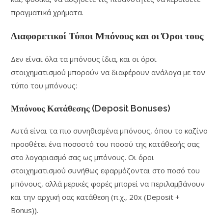
πραγματικά χρήματα.
Διαφορετικοί Τύποι Μπόνους και οι Όροι τους
Δεν είναι όλα τα μπόνους ίδια, και οι όροι
στοιχηματισμού μπορούν να διαφέρουν ανάλογα με τον
τύπο του μπόνους:
Μπόνους Κατάθεσης (Deposit Bonuses)
Αυτά είναι τα πιο συνηθισμένα μπόνους, όπου το καζίνο
προσθέτει ένα ποσοστό του ποσού της κατάθεσής σας
στο λογαριασμό σας ως μπόνους. Οι όροι
στοιχηματισμού συνήθως εφαρμόζονται στο ποσό του
μπόνους, αλλά μερικές φορές μπορεί να περιλαμβάνουν
και την αρχική σας κατάθεση (π.χ., 20x (Deposit +
Bonus)).