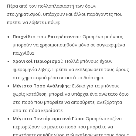
Πέρα από τον πολλαπλασιαστή των όρων
στοιχηματισμού, υπάρχουν και άλλοι παράγοντες που
πρέπει να λάβετε υπόψη:
Παιχνίδια που Επιτρέπονται:
Ορισμένα μπόνους
μπορούν να χρησιμοποιηθούν μόνο σε συγκεκριμένα
παιχνίδια.
Χρονικοί Περιορισμοί:
Πολλά μπόνους έχουν
ημερομηνία λήξης. Πρέπει να εκπληρώσετε τους όρους
στοιχηματισμού μέσα σε αυτό το διάστημα.
Μέγιστο Ποσό Ανάληψης:
Ειδικά για τα μπόνους
χωρίς κατάθεση, μπορεί να υπάρχει ένα ανώτατο όριο
στο ποσό που μπορείτε να αποσύρετε, ανεξάρτητα
από το πόσα κερδίσατε.
Μέγιστο Ποντάρισμα ανά Γύρο:
Ορισμένα καζίνο
περιορίζουν το μέγιστο ποσό που μπορείτε να
ποντάρετε σε κάθε γύρο ενώ εκπληρώνετε τους όρους