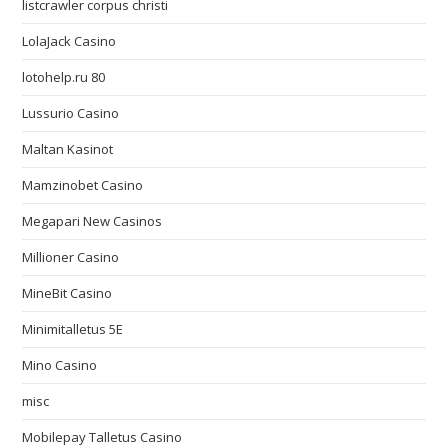
listcrawler corpus christi
LolaJack Casino
lotohelp.ru 80
Lussurio Casino
Maltan Kasinot
Mamzinobet Casino
Megapari New Casinos
Millioner Casino
MineBit Casino
Minimitalletus 5E
Mino Casino
misc
Mobilepay Talletus Casino