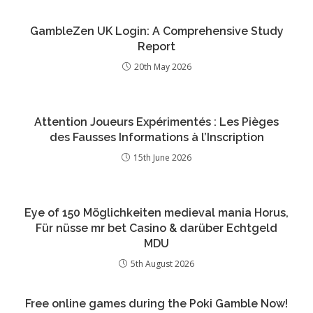
GambleZen UK Login: A Comprehensive Study
Report
20th May 2026
Attention Joueurs Expérimentés : Les Pièges
des Fausses Informations à l’Inscription
15th June 2026
Eye of 150 Möglichkeiten medieval mania Horus,
Für nüsse mr bet Casino & darüber Echtgeld
MDU
5th August 2026
Free online games during the Poki Gamble Now!