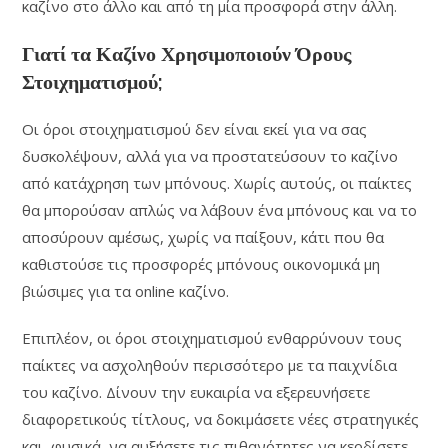
καζίνο στο άλλο και από τη μία προσφορά στην άλλη.
Γιατί τα Καζίνο Χρησιμοποιούν Όρους
Στοιχηματισμού;
Οι όροι στοιχηματισμού δεν είναι εκεί για να σας
δυσκολέψουν, αλλά για να προστατεύσουν το καζίνο
από κατάχρηση των μπόνους. Χωρίς αυτούς, οι παίκτες
θα μπορούσαν απλώς να λάβουν ένα μπόνους και να το
αποσύρουν αμέσως, χωρίς να παίξουν, κάτι που θα
καθιστούσε τις προσφορές μπόνους οικονομικά μη
βιώσιμες για τα online καζίνο.
Επιπλέον, οι όροι στοιχηματισμού ενθαρρύνουν τους
παίκτες να ασχοληθούν περισσότερο με τα παιχνίδια
του καζίνο. Δίνουν την ευκαιρία να εξερευνήσετε
διαφορετικούς τίτλους, να δοκιμάσετε νέες στρατηγικές
και, φυσικά, να αυξήσετε τις πιθανότητες να κερδίσετε