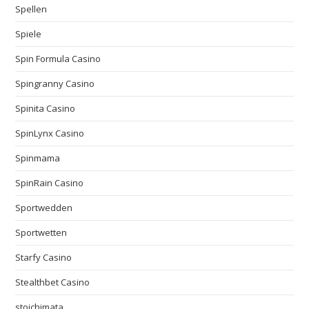
Spellen
Spiele
Spin Formula Casino
Spingranny Casino
Spinita Casino
SpinLynx Casino
Spinmama
SpinRain Casino
Sportwedden
Sportwetten
Starfy Casino
Stealthbet Casino
stoichimata