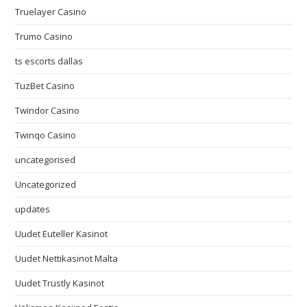
Truelayer Casino
Trumo Casino
ts escorts dallas
TuzBet Casino
Twindor Casino
Twinqo Casino
uncategorised
Uncategorized
updates
Uudet Euteller Kasinot
Uudet Nettikasinot Malta
Uudet Trustly Kasinot