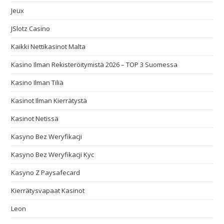
Jeux
JSlotz Casino
Kaikki Nettikasinot Malta
Kasino Ilman Rekisteröitymistä 2026 – TOP 3 Suomessa
Kasino Ilman Tiliä
Kasinot Ilman Kierrätystä
Kasinot Netissä
Kasyno Bez Weryfikacji
Kasyno Bez Weryfikacji Kyc
Kasyno Z Paysafecard
Kierrätysvapaat Kasinot
Leon