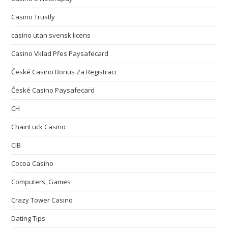
Casino Trustly
casino utan svensk licens
Casino Vklad Přes Paysafecard
České Casino Bonus Za Registraci
České Casino Paysafecard
CH
ChainLuck Casino
CIB
Cocoa Casino
Computers, Games
Crazy Tower Сasino
Dating Tips