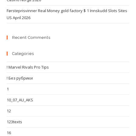
Førsteprisvinner Real Money gold factory $ 1 Innskudd Slots Sites
US April 2026
Recent Comments
Categories
! Marvel Rivals Pro Tips
! Без рубрики
1
10_07_AU_AKS
12
123texts
16