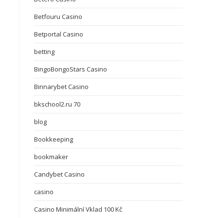
Betfouru Casino
Betportal Casino
betting
BingoBongoStars Casino
ο
Binnarybet Casino
bkschool2.ru 70
blog
Bookkeeping
bookmaker
Candybet Casino
casino
Casino Minimální Vklad 100 Kč