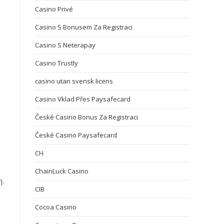
Casino Privé
Casino S Bonusem Za Registraci
Casino S Neterapay
Casino Trustly
casino utan svensk licens
Casino Vklad Přes Paysafecard
České Casino Bonus Za Registraci
České Casino Paysafecard
CH
ChainLuck Casino
η.
CIB
Cocoa Casino