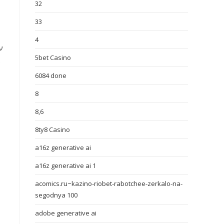
32
33
4
ν
5bet Casino
)
6084 done
8
8,6
8ty8 Casino
a16z generative ai
a16z generative ai 1
acomics.ru~kazino-riobet-rabotchee-zerkalo-na-
segodnya 100
adobe generative ai