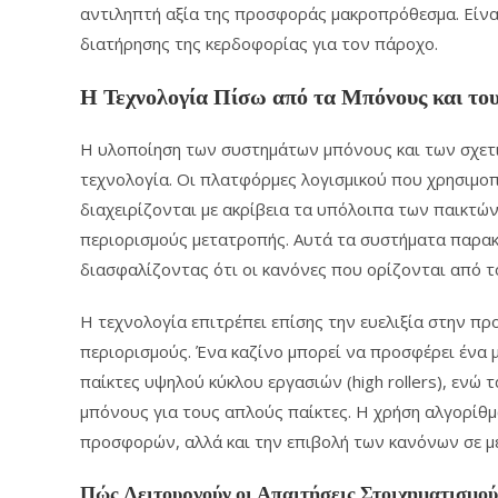
αντιληπτή αξία της προσφοράς μακροπρόθεσμα. Είναι
διατήρησης της κερδοφορίας για τον πάροχο.
Η Τεχνολογία Πίσω από τα Μπόνους και το
Η υλοποίηση των συστημάτων μπόνους και των σχετικ
τεχνολογία. Οι πλατφόρμες λογισμικού που χρησιμοπ
διαχειρίζονται με ακρίβεια τα υπόλοιπα των παικτών
περιορισμούς μετατροπής. Αυτά τα συστήματα παρακο
διασφαλίζοντας ότι οι κανόνες που ορίζονται από 
Η τεχνολογία επιτρέπει επίσης την ευελιξία στην 
περιορισμούς. Ένα καζίνο μπορεί να προσφέρει ένα 
παίκτες υψηλού κύκλου εργασιών (high rollers), ενώ
μπόνους για τους απλούς παίκτες. Η χρήση αλγορίθμ
προσφορών, αλλά και την επιβολή των κανόνων σε με
Πώς Λειτουργούν οι Απαιτήσεις Στοιχηματισμού