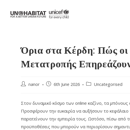
Όρια στα Κέρδη: Πώς οι
Μετατροπής Επηρεάζουν
nanor
6th June 2026
Uncategorised
Στον δυναμικό κόσμο των online καζίνο, τα μπόνους 
Προσφέρουν την ευκαιρία να αυξήσουν το κεφάλαιο π
παρατείνουν την εμπειρία τους. Ωστόσο, πίσω από 
προϋποθέσεις που μπορούν να περιορίσουν σημαντικ