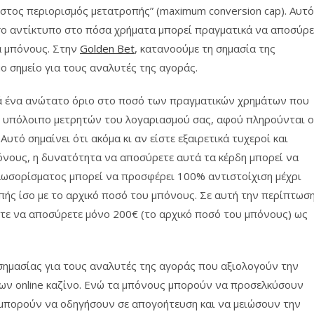
στος περιορισμός μετατροπής” (maximum conversion cap). Αυτ
μεσο αντίκτυπο στο πόσα χρήματα μπορεί πραγματικά να αποσύρε
α μπόνους. Στην
Golden Bet
, κατανοούμε τη σημασία της
ο σημείο για τους αναλυτές της αγοράς.
ικά ένα ανώτατο όριο στο ποσό των πραγματικών χρημάτων που
 υπόλοιπο μετρητών του λογαριασμού σας, αφού πληρούνται ο
υτό σημαίνει ότι ακόμα κι αν είστε εξαιρετικά τυχεροί και
όνους, η δυνατότητα να αποσύρετε αυτά τα κέρδη μπορεί να
αλωσορίσματος μπορεί να προσφέρει 100% αντιστοίχιση μέχρι
πής ίσο με το αρχικό ποσό του μπόνους. Σε αυτή την περίπτωση
είτε να αποσύρετε μόνο 200€ (το αρχικό ποσό του μπόνους) ως
σημασίας για τους αναλυτές της αγοράς που αξιολογούν την
ων online καζίνο. Ενώ τα μπόνους μπορούν να προσελκύσουν
 μπορούν να οδηγήσουν σε απογοήτευση και να μειώσουν την