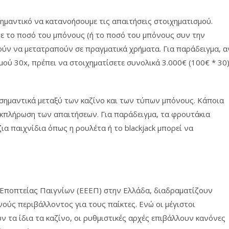
ημαντικό να κατανοήσουμε τις απαιτήσεις στοιχηματισμού.
τε το ποσό του μπόνους (ή το ποσό του μπόνους συν την
ούν να μετατραπούν σε πραγματικά χρήματα. Για παράδειγμα, α
ού 30x, πρέπει να στοιχηματίσετε συνολικά 3.000€ (100€ * 30
 σημαντικά μεταξύ των καζίνο και των τύπων μπόνους. Κάποια
εκπλήρωση των απαιτήσεων. Για παράδειγμα, τα φρουτάκια
α παιχνίδια όπως η ρουλέτα ή το blackjack μπορεί να
ι Εποπτείας Παιγνίων (ΕΕΕΠ) στην Ελλάδα, διαδραματίζουν
νούς περιβάλλοντος για τους παίκτες. Ενώ οι μέγιστοι
ν τα ίδια τα καζίνο, οι ρυθμιστικές αρχές επιβάλλουν κανόνες