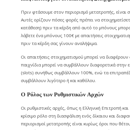
Πριν φτάσουμε στον περιορισμό μετατροπής, είναι σ
Αυτές ορίζουν πόσες φορές πρέπει να στοιχηματίσε
κατάθεση) πριν τα κέρδη από αυτό το μπόνους μπορ
λάβετε ένα μπόνους 100€ με απαιτήσεις στοιχηματισμ
πριν τα κέρδη σας γίνουν αναλήψιμα.
Οι απαιτήσεις στοιχηματισμού μπορεί να διαφέρουν
παιχνίδια μπορεί να συμβάλλουν διαφορετικά στην 
(slots) συνήθως συμβάλλουν 100%, ενώ τα επιτραπέζι
συμβάλλουν λιγότερο ή και καθόλου.
Ο Ρόλος των Ρυθμιστικών Αρχών
Οι ρυθμιστικές αρχές, όπως η Ελληνική Επιτροπή κα
κρίσιμο ρόλο στη διασφάλιση ενός δίκαιου και διαφα
περιορισμοί μετατροπής είναι κυρίως όροι που θέτου