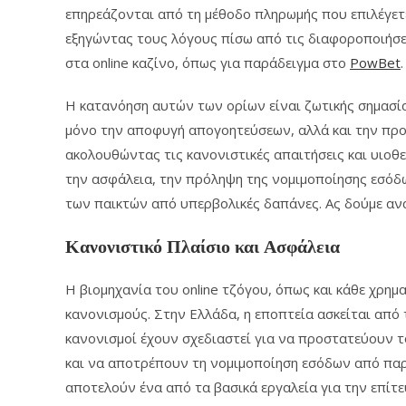
επηρεάζονται από τη μέθοδο πληρωμής που επιλέγετε
εξηγώντας τους λόγους πίσω από τις διαφοροποιήσει
στα online καζίνο, όπως για παράδειγμα στο
PowBet
.
Η κατανόηση αυτών των ορίων είναι ζωτικής σημασία
μόνο την αποφυγή απογοητεύσεων, αλλά και την προ
ακολουθώντας τις κανονιστικές απαιτήσεις και υιοθ
την ασφάλεια, την πρόληψη της νομιμοποίησης εσόδ
των παικτών από υπερβολικές δαπάνες. Ας δούμε αν
Κανονιστικό Πλαίσιο και Ασφάλεια
Η βιομηχανία του online τζόγου, όπως και κάθε χρη
κανονισμούς. Στην Ελλάδα, η εποπτεία ασκείται από 
κανονισμοί έχουν σχεδιαστεί για να προστατεύουν τ
και να αποτρέπουν τη νομιμοποίηση εσόδων από πα
αποτελούν ένα από τα βασικά εργαλεία για την επίτ