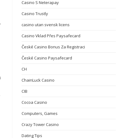
Casino S Neterapay
Casino Trustly
ν
casino utan svensk licens
Casino Vklad Přes Paysafecard
ν
České Casino Bonus Za Registraci
České Casino Paysafecard
CH
α
ChainLuck Casino
CIB
ι
Cocoa Casino
Computers, Games
Crazy Tower Сasino
Dating Tips