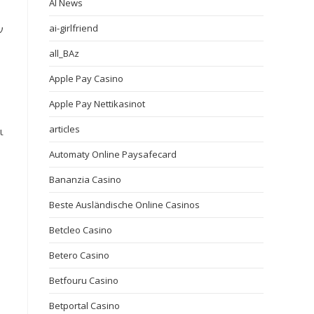
AI News
ν
ai-girlfriend
all_BAz
Apple Pay Casino
Apple Pay Nettikasinot
articles
ι
Automaty Online Paysafecard
Bananzia Casino
Beste Ausländische Online Casinos
Betcleo Casino
Betero Casino
Betfouru Casino
Betportal Casino