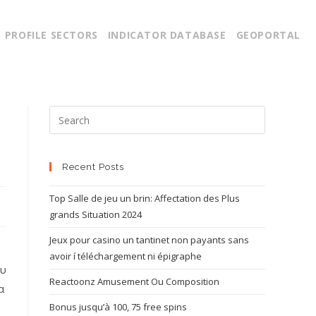
PROFILE SECTORS
INDICATOR DATABASE
GEOPORTAL
Recent Posts
Top Salle de jeu un brin: Affectation des Plus
grands Situation 2024
Jeux pour casino un tantinet non payants sans
avoir í téléchargement ni épigraphe
ου
Reactoonz Amusement Ou Composition
α
Bonus jusqu’à 100, 75 free spins