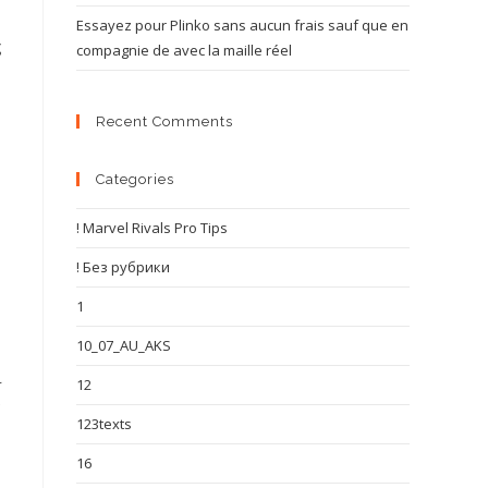
Essayez pour Plinko sans aucun frais sauf que en
ς
compagnie de avec la maille réel
Recent Comments
Categories
! Marvel Rivals Pro Tips
! Без рубрики
1
10_07_AU_AKS
ι
12
ν
123texts
16