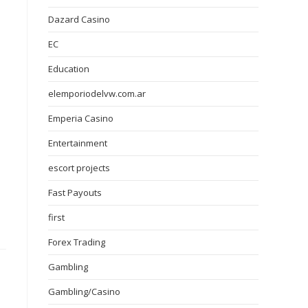
Dazard Casino
EC
Education
elemporiodelvw.com.ar
Emperia Casino
Entertainment
escort projects
Fast Payouts
first
Forex Trading
Gambling
Gambling/Casino