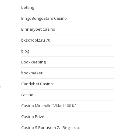
betting
BingoBongoStars Casino
Binnarybet Casino
bkschool2.ru 70
blog
Bookkeeping
bookmaker
Candybet Casino
ο
casino
Casino Minimální Vklad 100 Kč
Casino Privé
Casino S Bonusem Za Registraci