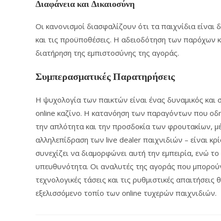
Διαφάνεια και Δικαιοσύνη
Οι κανονισμοί διασφαλίζουν ότι τα παιχνίδια είναι 
και τις προϋποθέσεις. Η αδειοδότηση των παρόχων κα
διατήρηση της εμπιστοσύνης της αγοράς.
Συμπερασματικές Παρατηρήσεις
Η ψυχολογία των παικτών είναι ένας δυναμικός και 
online καζίνο. Η κατανόηση των παραγόντων που οδη
την απλότητα και την προσδοκία των φρουτακίων, μέχ
αλληλεπίδραση των live dealer παιχνιδιών – είναι κρ
συνεχίζει να διαμορφώνει αυτή την εμπειρία, ενώ το
υπευθυνότητα. Οι αναλυτές της αγοράς που μπορούν
τεχνολογικές τάσεις και τις ρυθμιστικές απαιτήσεις
εξελισσόμενο τοπίο των online τυχερών παιχνιδιών.