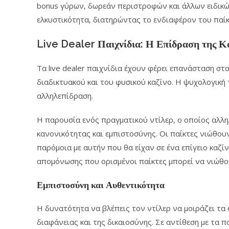
bonus γύρων, δωρεάν περιστροφών και άλλων ειδικώ
ελκυστικότητα, διατηρώντας το ενδιαφέρον του παίκ
Live Dealer Παιχνίδια: Η Επίδραση της Κ
Τα live dealer παιχνίδια έχουν φέρει επανάσταση στ
διαδικτυακού και του φυσικού καζίνο. Η ψυχολογική 
αλληλεπίδραση.
Η παρουσία ενός πραγματικού ντίλερ, ο οποίος αλληλ
κανονικότητας και εμπιστοσύνης. Οι παίκτες νιώθουν
παρόμοια με αυτήν που θα είχαν σε ένα επίγειο καζί
απομόνωσης που ορισμένοι παίκτες μπορεί να νιώθο
Εμπιστοσύνη και Αυθεντικότητα
Η δυνατότητα να βλέπεις τον ντίλερ να μοιράζει τα 
διαφάνειας και της δικαιοσύνης. Σε αντίθεση με τα π