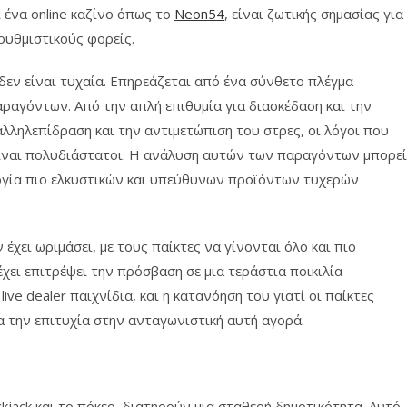
 ένα online καζίνο όπως το
Neon54
, είναι ζωτικής σημασίας για
ρυθμιστικούς φορείς.
 δεν είναι τυχαία. Επηρεάζεται από ένα σύνθετο πλέγμα
ραγόντων. Από την απλή επιθυμία για διασκέδαση και την
αλληλεπίδραση και την αντιμετώπιση του στρες, οι λόγοι που
 είναι πολυδιάστατοι. Η ανάλυση αυτών των παραγόντων μπορεί
ργία πιο ελκυστικών και υπεύθυνων προϊόντων τυχερών
έχει ωριμάσει, με τους παίκτες να γίνονται όλο και πιο
έχει επιτρέψει την πρόσβαση σε μια τεράστια ποικιλία
ive dealer παιχνίδια, και η κατανόηση του γιατί οι παίκτες
ια την επιτυχία στην ανταγωνιστική αυτή αγορά.
ckjack και το πόκερ, διατηρούν μια σταθερή δημοτικότητα. Αυτό