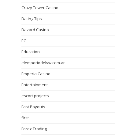
Crazy Tower Сasino
Dating Tips
Dazard Casino
EC
Education
elemporiodelvw.com.ar
Emperia Casino
Entertainment
escort projects
Fast Payouts
first
Forex Trading