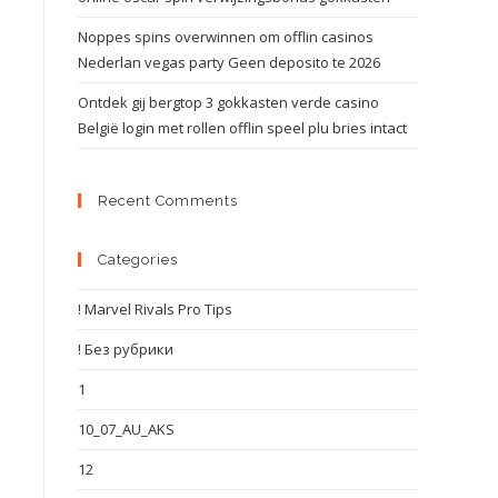
Noppes spins overwinnen om offlin casinos
Nederlan vegas party Geen deposito te 2026
Ontdek gij bergtop 3 gokkasten verde casino
België login met rollen offlin speel plu bries intact
Recent Comments
Categories
! Marvel Rivals Pro Tips
! Без рубрики
1
10_07_AU_AKS
12