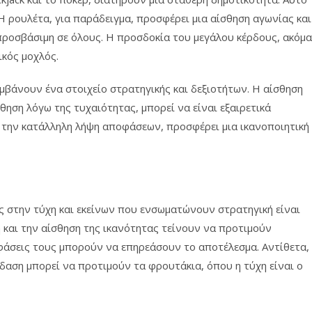
 ρουλέτα, για παράδειγμα, προσφέρει μια αίσθηση αγωνίας και
προσβάσιμη σε όλους. Η προσδοκία του μεγάλου κέρδους, ακόμα
ικός μοχλός.
λαμβάνουν ένα στοιχείο στρατηγικής και δεξιοτήτων. Η αίσθηση
θηση λόγω της τυχαιότητας, μπορεί να είναι εξαιρετικά
με την κατάλληλη λήψη αποφάσεων, προσφέρει μια ικανοποιητική
ς στην τύχη και εκείνων που ενσωματώνουν στρατηγική είναι
 και την αίσθηση της ικανότητας τείνουν να προτιμούν
ποφάσεις τους μπορούν να επηρεάσουν το αποτέλεσμα. Αντίθετα,
δαση μπορεί να προτιμούν τα φρουτάκια, όπου η τύχη είναι ο