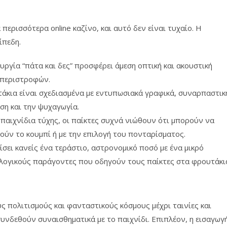
ερισσότερα online καζίνο, και αυτό δεν είναι τυχαίο. Η
ίπεδη.
υργία “πάτα και δες” προσφέρει άμεση οπτική και ακουστική
ν περιστροφών.
κια είναι σχεδιασμένα με εντυπωσιακά γραφικά, συναρπαστικ
ιση και την ψυχαγωγία.
παιχνίδια τύχης, οι παίκτες συχνά νιώθουν ότι μπορούν να
ύν το κουμπί ή με την επιλογή του πονταρίσματος.
σει κανείς ένα τεράστιο, αστρονομικό ποσό με ένα μικρό
ολογικούς παράγοντες που οδηγούν τους παίκτες στα φρουτάκι
ς πολιτισμούς και φανταστικούς κόσμους μέχρι ταινίες και
υνδεθούν συναισθηματικά με το παιχνίδι. Επιπλέον, η εισαγωγ