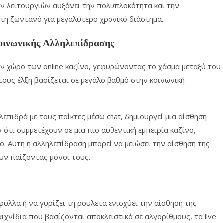
ν λειτουργιών αυξάνει την πολυπλοκότητα και την
τη ζωντανό για μεγαλύτερο χρονικό διάστημα.
οινωνικής Αλληλεπίδρασης
ον χώρο των online καζίνο, γεφυρώνοντας το χάσμα μεταξύ του
τους έλξη βασίζεται σε μεγάλο βαθμό στην κοινωνική
επιδρά με τους παίκτες μέσω chat, δημιουργεί μια αίσθηση
 ότι συμμετέχουν σε μια πιο αυθεντική εμπειρία καζίνο,
νο. Αυτή η αλληλεπίδραση μπορεί να μειώσει την αίσθηση της
υν παίζοντας μόνοι τους.
φύλλα ή να γυρίζει τη ρουλέτα ενισχύει την αίσθηση της
αιχνίδια που βασίζονται αποκλειστικά σε αλγορίθμους, τα live