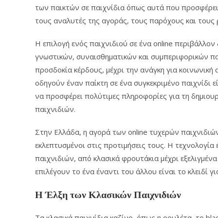
των παικτών σε παιχνίδια όπως αυτά που προσφέρει
τους αναλυτές της αγοράς, τους παρόχους και τους 
Η επιλογή ενός παιχνιδιού σε ένα online περιβάλλον
γνωστικών, συναισθηματικών και συμπεριφορικών πα
προσδοκία κέρδους, μέχρι την ανάγκη για κοινωνική 
οδηγούν έναν παίκτη σε ένα συγκεκριμένο παιχνίδι
να προσφέρει πολύτιμες πληροφορίες για τη δημιου
παιχνιδιών.
Στην Ελλάδα, η αγορά των online τυχερών παιχνιδιών 
εκλεπτυσμένοι στις προτιμήσεις τους. Η τεχνολογία 
παιχνιδιών, από κλασικά φρουτάκια μέχρι εξελιγμένα l
επιλέγουν το ένα έναντι του άλλου είναι το κλειδί γ
Η Έλξη των Κλασικών Παιχνιδιών
Τα κλασικά παιχνίδια καζίνο, όπως η ρουλέτα, το bla