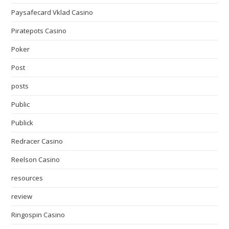
Paysafecard Vklad Casino
Piratepots Casino
Poker
Post
posts
Public
Publick
Redracer Casino
Reelson Casino
resources
review
Ringospin Casino