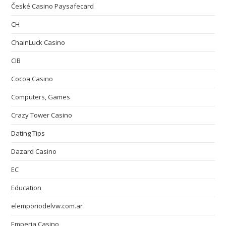
České Casino Paysafecard
CH
ChainLuck Casino
CIB
Cocoa Casino
Computers, Games
Crazy Tower Сasino
Dating Tips
Dazard Casino
EC
Education
elemporiodelvw.com.ar
Emperia Casino