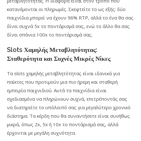
μεταβλητότητας. Η διαφορά είναι στον τρόπο που
κατανέμονται οι πληρωμές. Σκεφτείτε το ως εξής: δύο
παιχνίδια μπορεί να έχουν 96% RTP, αλλά το ένα θα σας
δίνει συχνά 5x το ποντάρισμά σας, ενώ το άλλο θα σας
δίνει σπάνια 100x το ποντάρισμά σας.
Slots Χαμηλής Μεταβλητότητας:
Σταθερότητα και Συχνές Μικρές Νίκες
Τα slots χαμηλής μεταβλητότητας είναι ιδανικά για
παίκτες που προτιμούν μια πιο ήρεμη και σταθερή
εμπειρία παιχνιδιού. Αυτά τα παιχνίδια είναι
σχεδιασμένα να πληρώνουν συχνά, επιτρέποντάς σας
να διατηρείτε το υπόλοιπό σας για μεγαλύτερο χρονικό
διάστημα. Τα κέρδη που θα συναντήσετε είναι συνήθως
μικρά, όπως 2x, 5x ή 10x το ποντάρισμά σας, αλλά
έρχονται με μεγάλη συχνότητα.