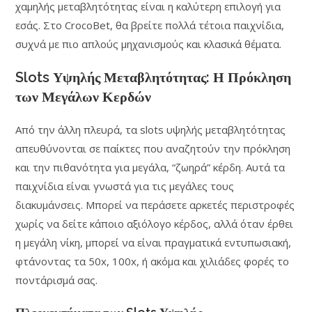
χαμηλής μεταβλητότητας είναι η καλύτερη επιλογή για
εσάς. Στο CrocoBet, θα βρείτε πολλά τέτοια παιχνίδια,
συχνά με πιο απλούς μηχανισμούς και κλασικά θέματα.
Slots Υψηλής Μεταβλητότητας: Η Πρόκληση
των Μεγάλων Κερδών
Από την άλλη πλευρά, τα slots υψηλής μεταβλητότητας
απευθύνονται σε παίκτες που αναζητούν την πρόκληση
και την πιθανότητα για μεγάλα, “ζωηρά” κέρδη. Αυτά τα
παιχνίδια είναι γνωστά για τις μεγάλες τους
διακυμάνσεις. Μπορεί να περάσετε αρκετές περιστροφές
χωρίς να δείτε κάποιο αξιόλογο κέρδος, αλλά όταν έρθει
η μεγάλη νίκη, μπορεί να είναι πραγματικά εντυπωσιακή,
φτάνοντας τα 50x, 100x, ή ακόμα και χιλιάδες φορές το
ποντάρισμά σας.