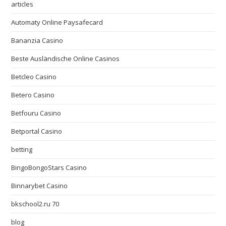
articles
Automaty Online Paysafecard
Bananzia Casino
Beste Ausländische Online Casinos
Betcleo Casino
Betero Casino
Betfouru Casino
Betportal Casino
betting
BingoBongoStars Casino
Binnarybet Casino
bkschool2.ru 70
blog