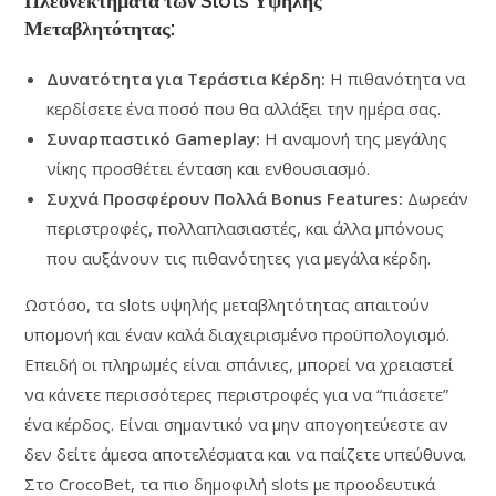
Πλεονεκτήματα των Slots Υψηλής
Μεταβλητότητας:
Δυνατότητα για Τεράστια Κέρδη:
Η πιθανότητα να
κερδίσετε ένα ποσό που θα αλλάξει την ημέρα σας.
Συναρπαστικό Gameplay:
Η αναμονή της μεγάλης
νίκης προσθέτει ένταση και ενθουσιασμό.
Συχνά Προσφέρουν Πολλά Bonus Features:
Δωρεάν
περιστροφές, πολλαπλασιαστές, και άλλα μπόνους
που αυξάνουν τις πιθανότητες για μεγάλα κέρδη.
Ωστόσο, τα slots υψηλής μεταβλητότητας απαιτούν
υπομονή και έναν καλά διαχειρισμένο προϋπολογισμό.
Επειδή οι πληρωμές είναι σπάνιες, μπορεί να χρειαστεί
να κάνετε περισσότερες περιστροφές για να “πιάσετε”
ένα κέρδος. Είναι σημαντικό να μην απογοητεύεστε αν
δεν δείτε άμεσα αποτελέσματα και να παίζετε υπεύθυνα.
Στο CrocoBet, τα πιο δημοφιλή slots με προοδευτικά