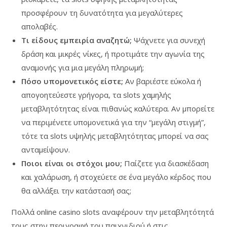
προσφέρουν τη δυνατότητα για μεγαλύτερες
απολαβές.
Τι είδους εμπειρία αναζητώ;
Ψάχνετε για συνεχή
δράση και μικρές νίκες, ή προτιμάτε την αγωνία της
αναμονής για μια μεγάλη πληρωμή;
Πόσο υπομονετικός είστε;
Αν βαριέστε εύκολα ή
απογοητεύεστε γρήγορα, τα slots χαμηλής
μεταβλητότητας είναι πιθανώς καλύτερα. Αν μπορείτε
να περιμένετε υπομονετικά για την “μεγάλη στιγμή”,
τότε τα slots υψηλής μεταβλητότητας μπορεί να σας
ανταμείψουν.
Ποιοι είναι οι στόχοι μου;
Παίζετε για διασκέδαση
και χαλάρωση, ή στοχεύετε σε ένα μεγάλο κέρδος που
θα αλλάξει την κατάστασή σας;
Πολλά online casino slots αναφέρουν την μεταβλητότητά
τους στην περιγραφή του παιχνιδιού ή στις