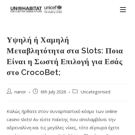
Υψηλή ή Χαμηλή
Μεταβλητότητα στα Slots: Ποια
Είναι η Σωστή Επιλογή για Εσάς
στο CrocoBet;
nanor
6th July 2026
Uncategorised
Καλώς ήρθατε στον συναρπαστικό κόσμο των online
casino slots! Αν είστε παίκτης που απολαμβάνει την
αδρεναλίνη και τις μεγάλες νίκες, τότε σίγουρα έχετε