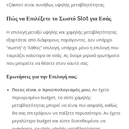
τζάκποτ είναι συνήθως υψηλής μεταβλητότητας.
Πώς να Επιλέξετε το Σωστό Slot για Εσάς
Η επιλογή μεταξύ υψηλής και χαμηλής μεταβλητότητας
εξαρτάται από διάφορους παράγοντες. Δεν υπάρχει
“σωστή” ή “λάθος” επιλογή, υπάρχει μόνο η επιλογή που
ταιριάζει καλύτερα σε εσάς. Ας δούμε μερικά ερωτήματα
που μπορείτε να θέσετε στον εαυτό σας:
Ερωτήσεις για την Επιλογή σας:
Ποιος είναι ο προϋπολογισμός μου;
Αν έχετε
περιορισμένο budget, τα slots χαμηλής
μεταβλητότητας μπορεί να είναι πιο ασφαλή, καθώς
θα σας επιτρέψουν να παίξετε περισσότερο. Αν έχετε
μεγαλύτερο budget και είστε διατεθειμένοι να
ρισκάρετε, τα slots υψηλής μεταβλητότητας