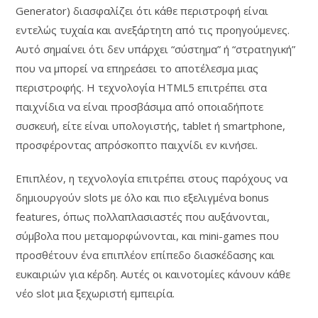
Generator) διασφαλίζει ότι κάθε περιστροφή είναι
εντελώς τυχαία και ανεξάρτητη από τις προηγούμενες.
Αυτό σημαίνει ότι δεν υπάρχει “σύστημα” ή “στρατηγική”
που να μπορεί να επηρεάσει το αποτέλεσμα μιας
περιστροφής. Η τεχνολογία HTML5 επιτρέπει στα
παιχνίδια να είναι προσβάσιμα από οποιαδήποτε
συσκευή, είτε είναι υπολογιστής, tablet ή smartphone,
προσφέροντας απρόσκοπτο παιχνίδι εν κινήσει.
Επιπλέον, η τεχνολογία επιτρέπει στους παρόχους να
δημιουργούν slots με όλο και πιο εξελιγμένα bonus
features, όπως πολλαπλασιαστές που αυξάνονται,
σύμβολα που μεταμορφώνονται, και mini-games που
προσθέτουν ένα επιπλέον επίπεδο διασκέδασης και
ευκαιριών για κέρδη. Αυτές οι καινοτομίες κάνουν κάθε
νέο slot μια ξεχωριστή εμπειρία.