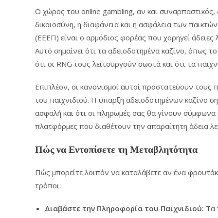
Ο χώρος του online gambling, αν και συναρπαστικός,
δικαιοσύνη, η διαφάνεια και η ασφάλεια των παικτών
(ΕΕΕΠ) είναι ο αρμόδιος φορέας που χορηγεί άδειες λ
Αυτό σημαίνει ότι τα αδειοδοτημένα καζίνο, όπως το
ότι οι RNG τους λειτουργούν σωστά και ότι τα παιχνί
Επιπλέον, οι κανονισμοί αυτοί προστατεύουν τους 
του παιχνιδιού. Η ύπαρξη αδειοδοτημένων καζίνο σημ
ασφαλή και ότι οι πληρωμές σας θα γίνουν σύμφωνα 
πλατφόρμες που διαθέτουν την απαραίτητη άδεια λε
Πώς να Εντοπίσετε τη Μεταβλητότητα
Πώς μπορείτε λοιπόν να καταλάβετε αν ένα φρουτάκι
τρόποι:
Διαβάστε την Πληροφορία του Παιχνιδιού:
Τα 