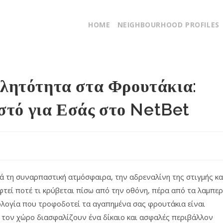
HOME
NEIGHBOURHOOD PROFILES
λητότητα στα Φρουτάκια:
στό για Εσάς στο NetBet
αλά τη συναρπαστική ατμόσφαιρα, την αδρεναλίνη της στιγμής κα
φτεί ποτέ τι κρύβεται πίσω από την οθόνη, πέρα από τα λαμπε
ολογία που τροφοδοτεί τα αγαπημένα σας φρουτάκια είναι
υν τον χώρο διασφαλίζουν ένα δίκαιο και ασφαλές περιβάλλον