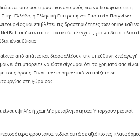
 διέπεται από αυστηρούς κανονισμούς για να διασφαλιστεί η
. Στην Ελλάδα, η Ελληνική Επιτροπή και Εποπτεία Παιγνίων
ειτουργίας και επιβλέπει τις δραστηριότητες των online καζίνο
 NetBet, υπόκεινται σε τακτικούς ελέγχους για να διασφαλιστεί
δια είναι δίκαια.
παίκτες από απάτες και διασφαλίζουν την υπεύθυνη διεξαγωγή
αίνει ότι μπορείτε να είστε σίγουροι ότι τα χρήματά σας είναι
με τους όρους. Είναι πάντα σημαντικό να παίζετε σε
ιτουργίας στη χώρα σας.
 είναι υψηλής ή χαμηλής μεταβλητότητας; Υπάρχουν μερικοί
περισσότερα φρουτάκια, ειδικά αυτά σε αξιόπιστες πλατφόρμες