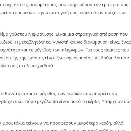
πιο σημαντικές παραμέτρους που επηρεάζουν την εμπειρία σας:
εί να επηρεάσει την στρατηγική σας, ειδικά όταν παίζετε σε
έμα γούστου ή εμφάνισης. Είναι μια στρατηγική απόφαση που
ιδιού. Η μεταβλητότητα, γνωστή και ως διακύμανση, είναι ένας
υχνότητα και το μέγεθος των πληρωμών. Για τους παίκτες που
η αυτής της έννοιας είναι ζωτικής σημασίας. Ας δούμε λοιπόν
δικό σας στυλ παιχνιδιού.
πιθανότητα και το μέγεθος των κερδών που μπορείτε να
κερδίζετε και πόσο μεγάλα θα είναι αυτά τα κέρδη. Υπάρχουν δύ
 φρουτάκια τείνουν να προσφέρουν μικρότερα κέρδη, αλλά
έλουν να παρατείνουν το παιχνίδι τους, να απολαμβάνουν τη