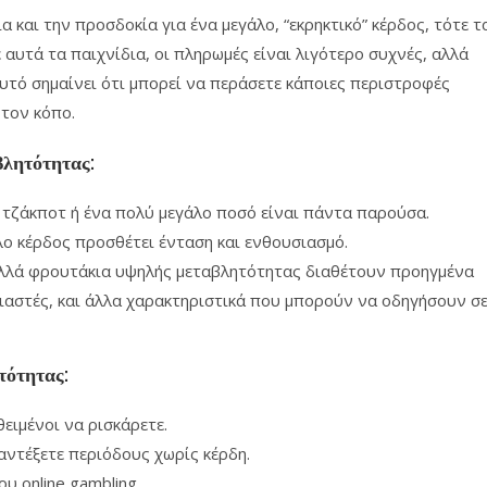
 και την προσδοκία για ένα μεγάλο, “εκρηκτικό” κέρδος, τότε τ
 αυτά τα παιχνίδια, οι πληρωμές είναι λιγότερο συχνές, αλλά
υτό σημαίνει ότι μπορεί να περάσετε κάποιες περιστροφές
 τον κόπο.
λητότητας:
 τζάκποτ ή ένα πολύ μεγάλο ποσό είναι πάντα παρούσα.
ο κέρδος προσθέτει ένταση και ενθουσιασμό.
λά φρουτάκια υψηλής μεταβλητότητας διαθέτουν προηγμένα
ιαστές, και άλλα χαρακτηριστικά που μπορούν να οδηγήσουν σ
τότητας:
ειμένοι να ρισκάρετε.
αντέξετε περιόδους χωρίς κέρδη.
υ online gambling.