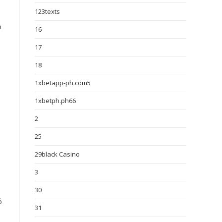
123texts
ο
16
17
18
1xbetapp-ph.com5
1xbetph.ph66
2
25
29black Casino
3
30
ό
31