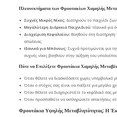
Πλεονεκτήματα των Φρουτακίων Χαμηλής Μετα
Συχνές Μικρές Νίκες:
Διατηρούν το παιχνίδι ζων
Μεγαλύτερη Διάρκεια Παιχνιδιού:
Ιδανικά για 
Διαχείριση Κεφαλαίου:
Βοηθούν στη διατήρηση 
απώλειας.
Ιδανικά για Μπόνους:
Συχνά προτιμώνται για τη
συχνές νίκες βοηθούν στην αύξηση του υπολοίπου
Πότε να Επιλέξετε Φρουτάκια Χαμηλής Μεταβλ
Όταν θέλετε να διασκεδάσετε χωρίς υπερβολικό ρ
Όταν ο στόχος σας είναι να παίξετε για μεγάλο χρ
Όταν θέλετε να διαχειριστείτε το κεφάλαιό σας με
Όταν προσπαθείτε να εκπληρώσετε απαιτήσεις στ
Φρουτάκια Υψηλής Μεταβλητότητας: Η Έκ