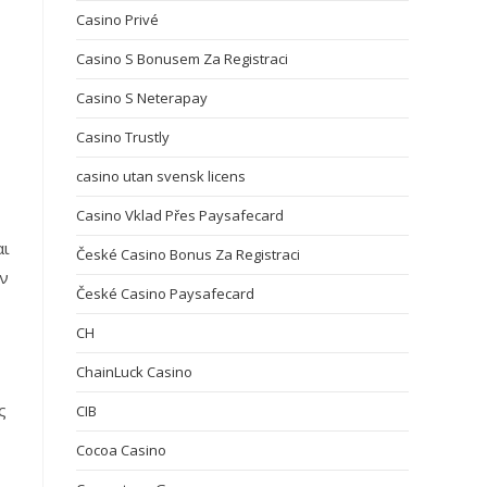
Casino Privé
Casino S Bonusem Za Registraci
Casino S Neterapay
Casino Trustly
casino utan svensk licens
Casino Vklad Přes Paysafecard
αι
České Casino Bonus Za Registraci
ων
České Casino Paysafecard
CH
ChainLuck Casino
ς
CIB
Cocoa Casino