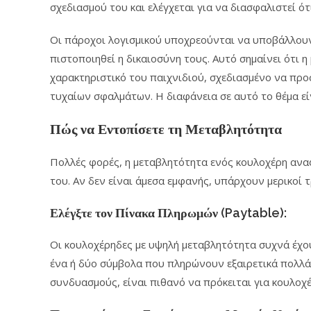
σχεδιασμού του και ελέγχεται για να διασφαλιστεί ό
Οι πάροχοι λογισμικού υποχρεούνται να υποβάλλουν
πιστοποιηθεί η δικαιοσύνη τους. Αυτό σημαίνει ότι η
χαρακτηριστικό του παιχνιδιού, σχεδιασμένο να προσ
τυχαίων σφαλμάτων. Η διαφάνεια σε αυτό το θέμα εί
Πώς να Εντοπίσετε τη Μεταβλητότητα
Πολλές φορές, η μεταβλητότητα ενός κουλοχέρη ανα
του. Αν δεν είναι άμεσα εμφανής, υπάρχουν μερικοί τ
Ελέγξτε τον Πίνακα Πληρωμών (Paytable):
Οι κουλοχέρηδες με υψηλή μεταβλητότητα συχνά έχο
ένα ή δύο σύμβολα που πληρώνουν εξαιρετικά πολλά
συνδυασμούς, είναι πιθανό να πρόκειται για κουλοχ