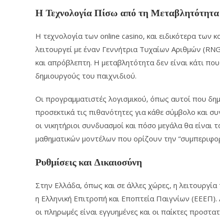
Η Τεχνολογία Πίσω από τη Μεταβλητότητα
Η τεχνολογία των online casino, και ειδικότερα των 
λειτουργεί με έναν Γεννήτρια Τυχαίων Αριθμών (RNG)
και απρόβλεπτη. Η μεταβλητότητα δεν είναι κάτι που
δημιουργούς του παιχνιδιού.
Οι προγραμματιστές λογισμικού, όπως αυτοί που δημ
προσεκτικά τις πιθανότητες για κάθε σύμβολο και σ
οι νικητήριοι συνδυασμοί και πόσο μεγάλα θα είναι 
μαθηματικών μοντέλων που ορίζουν την “συμπεριφορ
Ρυθμίσεις και Δικαιοσύνη
Στην Ελλάδα, όπως και σε άλλες χώρες, η λειτουργία
η Ελληνική Επιτροπή και Εποπτεία Παιγνίων (ΕΕΕΠ). Α
οι πληρωμές είναι εγγυημένες και οι παίκτες προστα