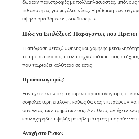
δωρεάν περιστροφές με πολλαπλασιαστές, μπόνους γ
πιθανότητες για μεγάλες νίκες. Η ρύθμιση των αλγο
υψηλά αμειβόμενων, συνδυασμών.
Πώς να Επιλέξετε: Παράγοντες που Πρέπει
Η απόφαση μεταξύ υψηλής και χαμηλής μεταβλητότητ
το προσωπικό σας στυλ παιχνιδιού και τους στόχους 
που ταιριάζει καλύτερα σε εσάς.
Προϋπολογισμός:
Εάν έχετε έναν περιορισμένο προϋπολογισμό, οι κου
ασφαλέστερη επιλογή, καθώς θα σας επιτρέψουν να π
απώλειας των χρημάτων σας. Αντίθετα, αν έχετε ένα μ
κουλοχέρηδες υψηλής μεταβλητότητας μπορούν να π
Ανοχή στο Ρίσκο: