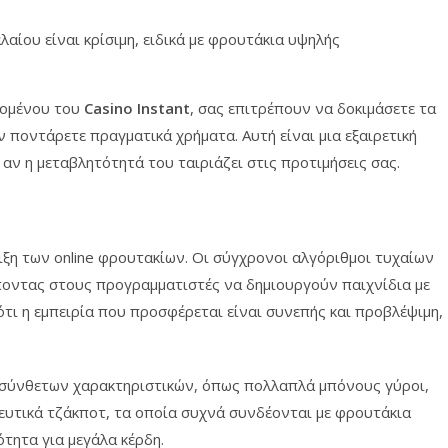
λαίου είναι κρίσιμη, ειδικά με φρουτάκια υψηλής
νομένου του
Casino Instant
, σας επιτρέπουν να δοκιμάσετε τα
 ποντάρετε πραγματικά χρήματα. Αυτή είναι μια εξαιρετική
 αν η μεταβλητότητά του ταιριάζει στις προτιμήσεις σας.
λιξη των online φρουτακίων. Οι σύγχρονοι αλγόριθμοι τυχαίων
ρέποντας στους προγραμματιστές να δημιουργούν παιχνίδια με
τι η εμπειρία που προσφέρεται είναι συνεπής και προβλέψιμη,
ο σύνθετων χαρακτηριστικών, όπως πολλαπλά μπόνους γύροι,
υτικά τζάκποτ, τα οποία συχνά συνδέονται με φρουτάκια
τητα για μεγάλα κέρδη.