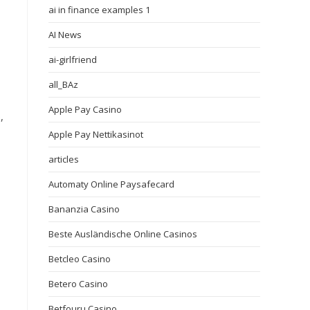
ai in finance examples 1
AI News
ai-girlfriend
all_BAz
Apple Pay Casino
,
Apple Pay Nettikasinot
articles
Automaty Online Paysafecard
Bananzia Casino
Beste Ausländische Online Casinos
Betcleo Casino
Betero Casino
Betfouru Casino