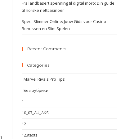
Fra landbasert spenning til digital moro: Din guide
til norske nettcasinoer
Speel Slimmer Online: Jouw Gids voor Casino
Bonussen en Slim Spelen
Recent Comments
Categories
! Marvel Rivals Pro Tips
! Без рубрики
1
10_07_AU_AKS
12
123texts
η