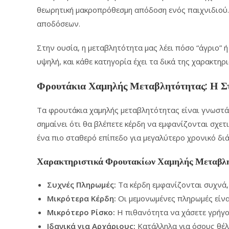
θεωρητική μακροπρόθεσμη απόδοση ενός παιχνιδιού.
αποδόσεων.
Στην ουσία, η μεταβλητότητα μας λέει πόσο “άγριο” ή 
υψηλή, και κάθε κατηγορία έχει τα δικά της χαρακτη
Φρουτάκια Χαμηλής Μεταβλητότητας: Η Σ
Τα φρουτάκια χαμηλής μεταβλητότητας είναι γνωστά 
σημαίνει ότι θα βλέπετε κέρδη να εμφανίζονται σχε
ένα πιο σταθερό επίπεδο για μεγαλύτερο χρονικό δι
Χαρακτηριστικά Φρουτακίων Χαμηλής Μεταβλη
Συχνές Πληρωμές:
Τα κέρδη εμφανίζονται συχνά,
Μικρότερα Κέρδη:
Οι μεμονωμένες πληρωμές είνα
Μικρότερο Ρίσκο:
Η πιθανότητα να χάσετε γρήγορ
Ιδανικά για Αρχάριους:
Κατάλληλα για όσους θέλ