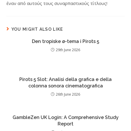
έναν από αυτούς τους συναρπαστικούς τίτλους!
YOU MIGHT ALSO LIKE
Den tropiske ø-tema i Pirots 5
29th June 2026
Pirots 5 Slot: Analisi della grafica e della
colonna sonora cinematografica
26th June 2026
GambleZen UK Login: A Comprehensive Study
Report