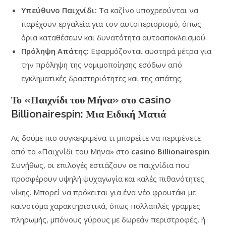
Υπεύθυνο Παιχνίδι:
Τα καζίνο υποχρεούνται να
παρέχουν εργαλεία για τον αυτοπεριορισμό, όπως
όρια καταθέσεων και δυνατότητα αυτοαποκλεισμού.
Πρόληψη Απάτης:
Εφαρμόζονται αυστηρά μέτρα για
την πρόληψη της νομιμοποίησης εσόδων από
εγκληματικές δραστηριότητες και της απάτης.
Το «Παιχνίδι του Μήνα» στο casino
Billionairespin: Μια Ειδική Ματιά
Ας δούμε πιο συγκεκριμένα τι μπορείτε να περιμένετε
από το «Παιχνίδι του Μήνα» στο
casino Billionairespin
.
Συνήθως, οι επιλογές εστιάζουν σε παιχνίδια που
προσφέρουν υψηλή ψυχαγωγία και καλές πιθανότητες
νίκης. Μπορεί να πρόκειται για ένα νέο φρουτάκι με
καινοτόμα χαρακτηριστικά, όπως πολλαπλές γραμμές
πληρωμής, μπόνους γύρους με δωρεάν περιστροφές, ή