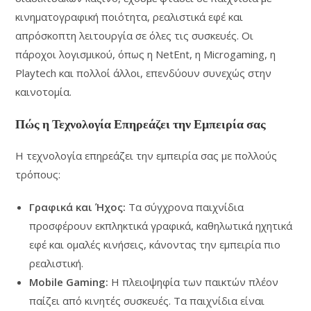
κινηματογραφική ποιότητα, ρεαλιστικά εφέ και
απρόσκοπτη λειτουργία σε όλες τις συσκευές. Οι
πάροχοι λογισμικού, όπως η NetEnt, η Microgaming, η
Playtech και πολλοί άλλοι, επενδύουν συνεχώς στην
καινοτομία.
Πώς η Τεχνολογία Επηρεάζει την Εμπειρία σας
Η τεχνολογία επηρεάζει την εμπειρία σας με πολλούς
τρόπους:
Γραφικά και Ήχος:
Τα σύγχρονα παιχνίδια
προσφέρουν εκπληκτικά γραφικά, καθηλωτικά ηχητικά
εφέ και ομαλές κινήσεις, κάνοντας την εμπειρία πιο
ρεαλιστική.
Mobile Gaming:
Η πλειοψηφία των παικτών πλέον
παίζει από κινητές συσκευές. Τα παιχνίδια είναι