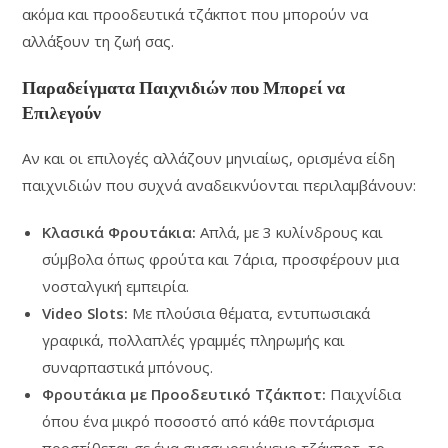
ακόμα και προοδευτικά τζάκποτ που μπορούν να
αλλάξουν τη ζωή σας.
Παραδείγματα Παιχνιδιών που Μπορεί να
Επιλεγούν
Αν και οι επιλογές αλλάζουν μηνιαίως, ορισμένα είδη
παιχνιδιών που συχνά αναδεικνύονται περιλαμβάνουν:
Κλασικά Φρουτάκια:
Απλά, με 3 κυλίνδρους και
σύμβολα όπως φρούτα και 7άρια, προσφέρουν μια
νοσταλγική εμπειρία.
Video Slots:
Με πλούσια θέματα, εντυπωσιακά
γραφικά, πολλαπλές γραμμές πληρωμής και
συναρπαστικά μπόνους.
Φρουτάκια με Προοδευτικό Τζάκποτ:
Παιχνίδια
όπου ένα μικρό ποσοστό από κάθε ποντάρισμα