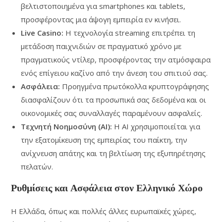
βελτιστοποιημένα για smartphones και tablets,
προσφέροντας μια άψογη εμπειρία εν κινήσει.
Live Casino:
Η τεχνολογία streaming επιτρέπει τη
μετάδοση παιχνιδιών σε πραγματικό χρόνο με
πραγματικούς ντίλερ, προσφέροντας την ατμόσφαιρα
ενός επίγειου καζίνο από την άνεση του σπιτιού σας.
Ασφάλεια:
Προηγμένα πρωτόκολλα κρυπτογράφησης
διασφαλίζουν ότι τα προσωπικά σας δεδομένα και οι
οικονομικές σας συναλλαγές παραμένουν ασφαλείς.
Τεχνητή Νοημοσύνη (AI):
Η AI χρησιμοποιείται για
την εξατομίκευση της εμπειρίας του παίκτη, την
ανίχνευση απάτης και τη βελτίωση της εξυπηρέτησης
πελατών.
Ρυθμίσεις και Ασφάλεια στον Ελληνικό Χώρο
Η Ελλάδα, όπως και πολλές άλλες ευρωπαϊκές χώρες,