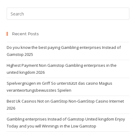
Recent Posts
Do you know the best paying Gambling enterprises Instead of
Gamstop 2025
Highest Payment Non Gamstop Gambling enterprises in the
united kingdom 2026
Spielvergnügen im Griff So unterstützt das casino Magius
verantwortungsbewusstes Spielen
Best Uk Casinos Not on GamStop Non-GamStop Casino Internet
2026
Gambling enterprises Instead of Gamstop United kingdom Enjoy
Today and you will Winnings in the Low Gamstop