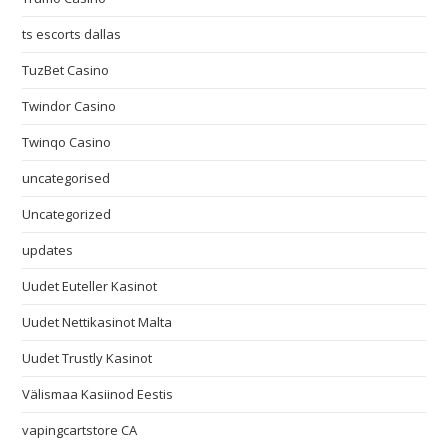
ts escorts dallas
TuzBet Casino
Twindor Casino
Twinqo Casino
uncategorised
Uncategorized
updates
Uudet Euteller Kasinot
Uudet Nettikasinot Malta
Uudet Trustly Kasinot
Välismaa Kasiinod Eestis
vapingcartstore CA