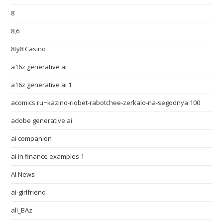
8
8,6
8ty8 Casino
a16z generative ai
a16z generative ai 1
acomics.ru~kazino-riobet-rabotchee-zerkalo-na-segodnya 100
adobe generative ai
ai companion
ai in finance examples 1
AI News
ai-girlfriend
all_BAz