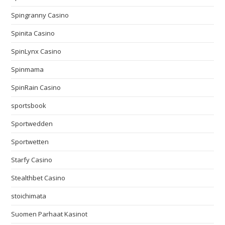
Spingranny Casino
Spinita Casino
SpinLynx Casino
Spinmama
SpinRain Casino
sportsbook
Sportwedden
Sportwetten
Starfy Casino
Stealthbet Casino
stoichimata
Suomen Parhaat Kasinot