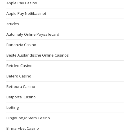
Apple Pay Casino
Apple Pay Nettikasinot
articles
Automaty Online Paysafecard
Bananzia Casino
Beste Ausländische Online Casinos
Betcleo Casino
Betero Casino
Betfouru Casino
Betportal Casino
betting
BingoBongoStars Casino
Binnarybet Casino