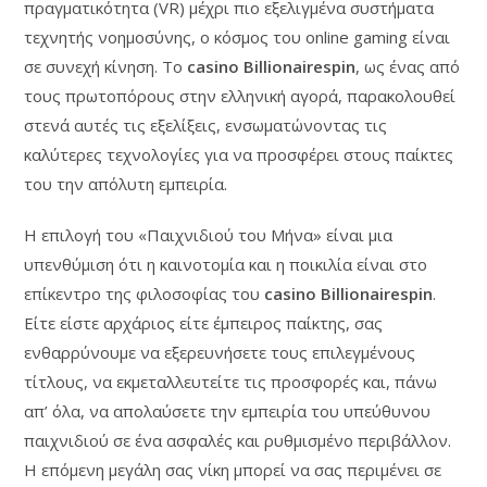
πραγματικότητα (VR) μέχρι πιο εξελιγμένα συστήματα
τεχνητής νοημοσύνης, ο κόσμος του online gaming είναι
σε συνεχή κίνηση. Το
casino Billionairespin
, ως ένας από
τους πρωτοπόρους στην ελληνική αγορά, παρακολουθεί
στενά αυτές τις εξελίξεις, ενσωματώνοντας τις
καλύτερες τεχνολογίες για να προσφέρει στους παίκτες
του την απόλυτη εμπειρία.
Η επιλογή του «Παιχνιδιού του Μήνα» είναι μια
υπενθύμιση ότι η καινοτομία και η ποικιλία είναι στο
επίκεντρο της φιλοσοφίας του
casino Billionairespin
.
Είτε είστε αρχάριος είτε έμπειρος παίκτης, σας
ενθαρρύνουμε να εξερευνήσετε τους επιλεγμένους
τίτλους, να εκμεταλλευτείτε τις προσφορές και, πάνω
απ’ όλα, να απολαύσετε την εμπειρία του υπεύθυνου
παιχνιδιού σε ένα ασφαλές και ρυθμισμένο περιβάλλον.
Η επόμενη μεγάλη σας νίκη μπορεί να σας περιμένει σε