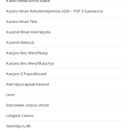
Kaikki Nettikasinot Malta
Kasino Ilman Rekisteröitymistä 2026 – TOP 3 Suomessa
Kasino Ilman Tiliä
Kasinot Ilman Kierrätystä
Kasinot Netissä
Kasyno Bez Weryfikacji
Kasyno Bez Weryfikacji Kyc
Kasyno Z Paysafecard
Kierrätysvapaat Kasinot
Leon
listcrawler corpus christi
LolaJack Casino
lotohelp.ru 80