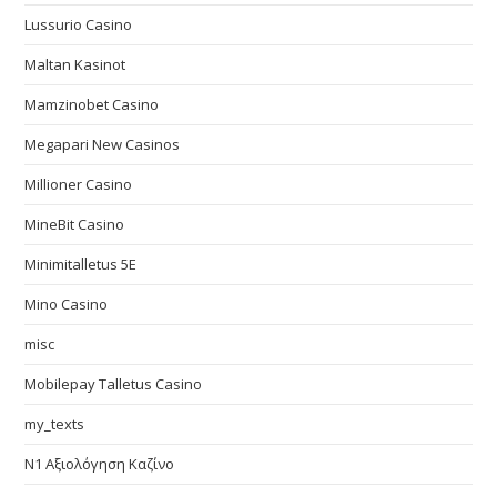
Lussurio Casino
Maltan Kasinot
Mamzinobet Casino
Megapari New Casinos
Millioner Casino
MineBit Casino
Minimitalletus 5E
Mino Casino
misc
Mobilepay Talletus Casino
my_texts
N1 Αξιολόγηση Καζίνο