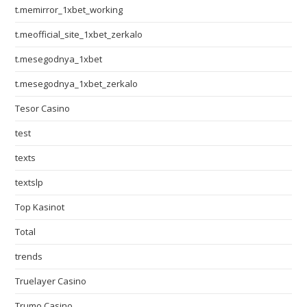
t.memirror_1xbet_working
t.meofficial_site_1xbet_zerkalo
t.mesegodnya_1xbet
t.mesegodnya_1xbet_zerkalo
Tesor Casino
test
texts
textslp
Top Kasinot
Total
trends
Truelayer Casino
Trumo Casino