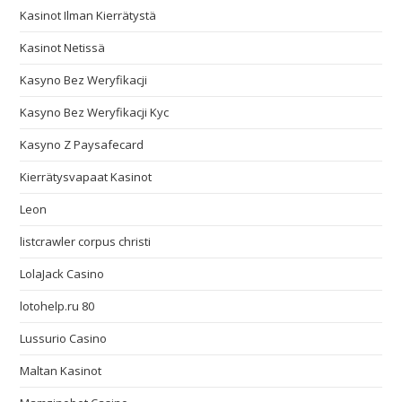
Kasinot Ilman Kierrätystä
Kasinot Netissä
Kasyno Bez Weryfikacji
Kasyno Bez Weryfikacji Kyc
Kasyno Z Paysafecard
Kierrätysvapaat Kasinot
Leon
listcrawler corpus christi
LolaJack Casino
lotohelp.ru 80
Lussurio Casino
Maltan Kasinot