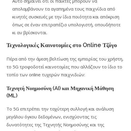
Αυτό σημαίνει ότι οι παίκτες μπορούν να
απολαμβάνουν τα αγαπημένα τους παιχνίδια από
κινητές συσκευές με την ίδια ποιότητα και απόκριση
όπως σε έναν επιτραπέζιο υπολογιστή, οπουδήποτε
κι αν βρίσκονται.
Τεχνολογικές Καινοτομίες στο Online Τζόγο
Πέρα από την άμεση βελτίωση της εμπειρίας του χρήστη,
το 5G τροφοδοτεί καινοτομίες που αλλάζουν το ίδιο το
τοπίο των online τυχερών παιχνιδιών:
Τεχνητή Νοημοσύνη (AI) και Μηχανική Μάθηση
(ML)
Το 5G επιτρέπει την ταχύτερη συλλογή και ανάλυση
μεγάλου όγκου δεδομένων, ενισχύοντας τις
δυνατότητες της Τεχνητής Νοημοσύνης και της