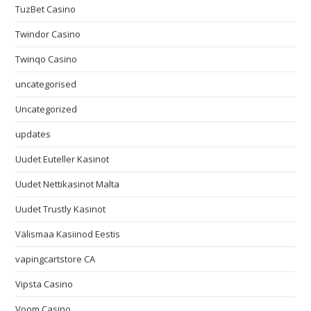
TuzBet Casino
Twindor Casino
Twinqo Casino
uncategorised
Uncategorized
updates
Uudet Euteller Kasinot
Uudet Nettikasinot Malta
Uudet Trustly Kasinot
Välismaa Kasiinod Eestis
vapingcartstore CA
Vipsta Casino
Voom Casino