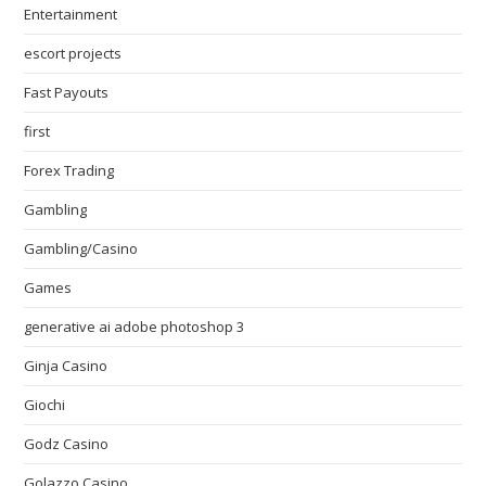
Entertainment
escort projects
Fast Payouts
first
Forex Trading
Gambling
Gambling/Casino
Games
generative ai adobe photoshop 3
Ginja Casino
Giochi
Godz Casino
Golazzo Casino