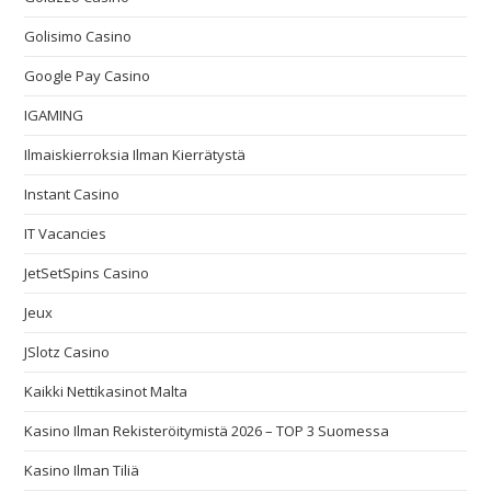
Golisimo Casino
Google Pay Casino
IGAMING
Ilmaiskierroksia Ilman Kierrätystä
Instant Casino
IT Vacancies
JetSetSpins Casino
Jeux
JSlotz Casino
Kaikki Nettikasinot Malta
Kasino Ilman Rekisteröitymistä 2026 – TOP 3 Suomessa
Kasino Ilman Tiliä