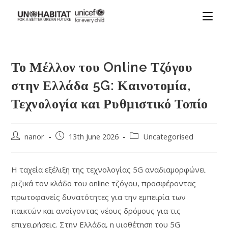
Το Μέλλον του Online Τζόγου
στην Ελλάδα 5G: Καινοτομία,
Τεχνολογία και Ρυθμιστικό Τοπίο
nanor
13th June 2026
Uncategorised
Η ταχεία εξέλιξη της τεχνολογίας 5G αναδιαμορφώνει
ριζικά τον κλάδο του online τζόγου, προσφέροντας
πρωτοφανείς δυνατότητες για την εμπειρία των
παικτών και ανοίγοντας νέους δρόμους για τις
επιχειρήσεις. Στην Ελλάδα, η υιοθέτηση του 5G