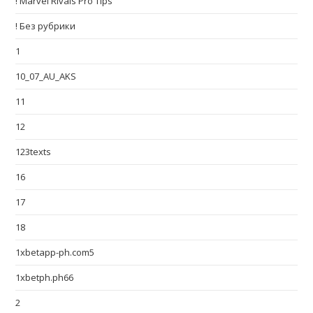
! Marvel Rivals Pro Tips
! Без рубрики
1
10_07_AU_AKS
11
12
123texts
16
17
18
1xbetapp-ph.com5
1xbetph.ph66
2