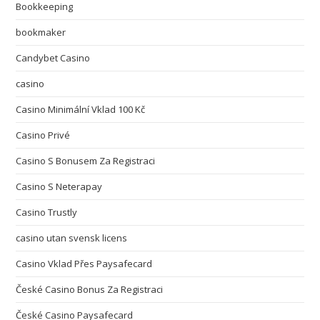
Bookkeeping
bookmaker
Candybet Casino
casino
Casino Minimální Vklad 100 Kč
Casino Privé
Casino S Bonusem Za Registraci
Casino S Neterapay
Casino Trustly
casino utan svensk licens
Casino Vklad Přes Paysafecard
České Casino Bonus Za Registraci
České Casino Paysafecard