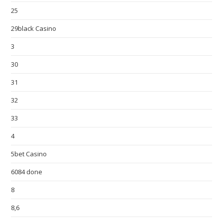
25
29black Casino
3
30
31
32
33
4
5bet Casino
6084 done
8
8,6