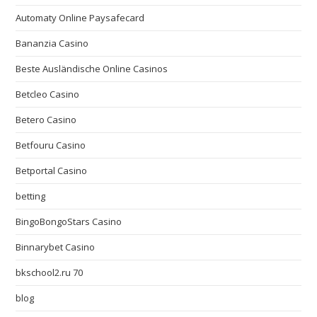
Automaty Online Paysafecard
Bananzia Casino
Beste Ausländische Online Casinos
Betcleo Casino
Betero Casino
Betfouru Casino
Betportal Casino
betting
BingoBongoStars Casino
Binnarybet Casino
bkschool2.ru 70
blog