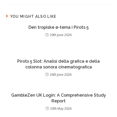
YOU MIGHT ALSO LIKE
Den tropiske ø-tema i Pirots 5
29th June 2026
Pirots 5 Slot: Analisi della grafica e della
colonna sonora cinematografica
26th June 2026
GambleZen UK Login: A Comprehensive Study
Report
20th May 2026