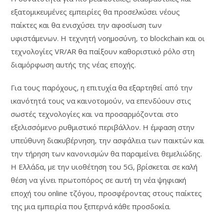
εξατομικευμένες εμπειρίες θα προσελκύσει νέους
παίκτες και θα ενισχύσει την αφοσίωση των
υφιστάμενων. Η τεχνητή νοημοσύνη, το blockchain και οι
τεχνολογίες VR/AR θα παίξουν καθοριστικό ρόλο στη
διαμόρφωση αυτής της νέας εποχής.
Για τους παρόχους, η επιτυχία θα εξαρτηθεί από την
ικανότητά τους να καινοτομούν, να επενδύουν στις
σωστές τεχνολογίες και να προσαρμόζονται στο
εξελισσόμενο ρυθμιστικό περιβάλλον. Η έμφαση στην
υπεύθυνη διακυβέρνηση, την ασφάλεια των παικτών και
την τήρηση των κανονισμών θα παραμείνει θεμελιώδης.
Η Ελλάδα, με την υιοθέτηση του 5G, βρίσκεται σε καλή
θέση να γίνει πρωτοπόρος σε αυτή τη νέα ψηφιακή
εποχή του online τζόγου, προσφέροντας στους παίκτες
της μια εμπειρία που ξεπερνά κάθε προσδοκία.