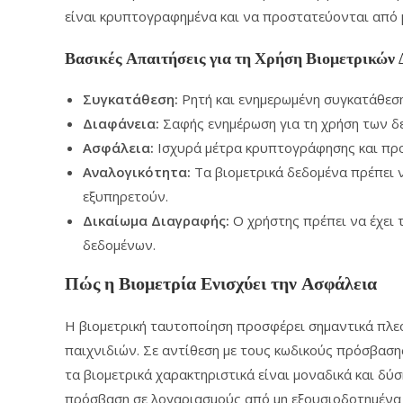
είναι κρυπτογραφημένα και να προστατεύονται από 
Βασικές Απαιτήσεις για τη Χρήση Βιομετρικών
Συγκατάθεση:
Ρητή και ενημερωμένη συγκατάθεση
Διαφάνεια:
Σαφής ενημέρωση για τη χρήση των δ
Ασφάλεια:
Ισχυρά μέτρα κρυπτογράφησης και πρ
Αναλογικότητα:
Τα βιομετρικά δεδομένα πρέπει ν
εξυπηρετούν.
Δικαίωμα Διαγραφής:
Ο χρήστης πρέπει να έχει 
δεδομένων.
Πώς η Βιομετρία Ενισχύει την Ασφάλεια
Η βιομετρική ταυτοποίηση προσφέρει σημαντικά πλ
παιχνιδιών. Σε αντίθεση με τους κωδικούς πρόσβασ
τα βιομετρικά χαρακτηριστικά είναι μοναδικά και δ
πρόσβαση σε λογαριασμούς από μη εξουσιοδοτημένα