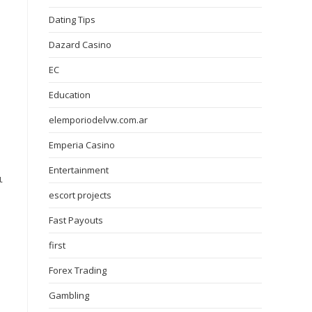
Dating Tips
Dazard Casino
EC
Education
elemporiodelvw.com.ar
Emperia Casino
Entertainment
ι
escort projects
Fast Payouts
first
Forex Trading
Gambling