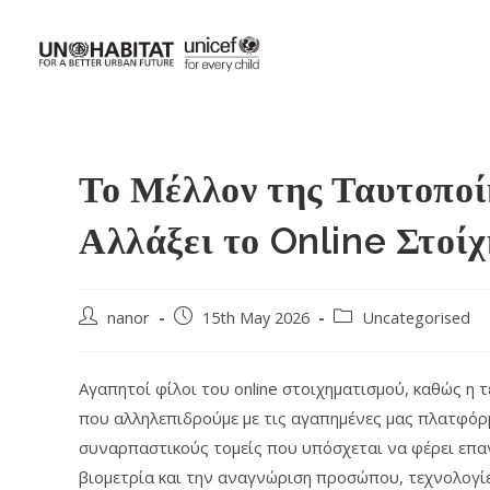
Το Μέλλον της Ταυτοποί
Αλλάξει το Online Στοί
nanor
15th May 2026
Uncategorised
Αγαπητοί φίλοι του online στοιχηματισμού, καθώς η τ
που αλληλεπιδρούμε με τις αγαπημένες μας πλατφόρ
συναρπαστικούς τομείς που υπόσχεται να φέρει επαν
βιομετρία και την αναγνώριση προσώπου, τεχνολογίε