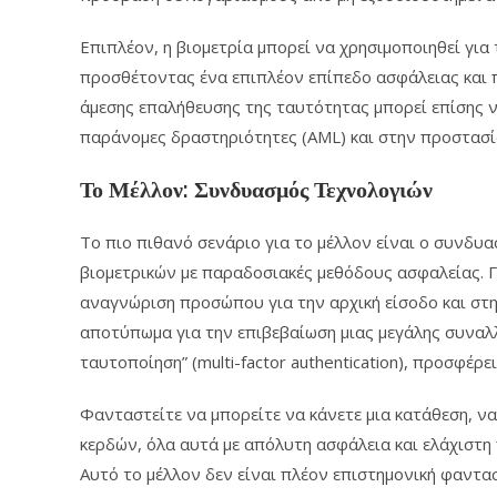
Επιπλέον, η βιομετρία μπορεί να χρησιμοποιηθεί γι
προσθέτοντας ένα επιπλέον επίπεδο ασφάλειας και
άμεσης επαλήθευσης της ταυτότητας μπορεί επίσης 
παράνομες δραστηριότητες (AML) και στην προστασί
Το Μέλλον: Συνδυασμός Τεχνολογιών
Το πιο πιθανό σενάριο για το μέλλον είναι ο συνδ
βιομετρικών με παραδοσιακές μεθόδους ασφαλείας. Γ
αναγνώριση προσώπου για την αρχική είσοδο και στη 
αποτύπωμα για την επιβεβαίωση μιας μεγάλης συναλ
ταυτοποίηση” (multi-factor authentication), προσφέρ
Φανταστείτε να μπορείτε να κάνετε μια κατάθεση, να
κερδών, όλα αυτά με απόλυτη ασφάλεια και ελάχιστη 
Αυτό το μέλλον δεν είναι πλέον επιστημονική φαντα