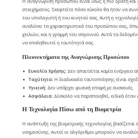
Η αναγνώριση προσώπου είναι ίσως η πιο ορατή και 
στοιχήματος. Σκεφτείτε πόσο εύκολο θα ήταν να συ
του υπολογιστή ή του κινητού σας. Αυτή η τεχνολογί
αναλύσει τα χαρακτηριστικά του προσώπου σας, όπως
χειλιών, και η γραμμή του σαγονιού. Αυτά τα δεδομέ
να επαληθευτεί η ταυτότητά σας.
Πλεονεκτήματα της Αναγνώρισης Προσώπου
Ευκολία Χρήσης:
Δεν απαιτείται καμία ενέργεια α
Ταχύτητα:
Η διαδικασία ταυτοποίησης είναι σχεδ
Υγιεινή:
Δεν υπάρχει φυσική επαφή με συσκευές.
Ασφάλεια:
Δύσκολο να παραποιηθεί, ειδικά όταν 
Η Τεχνολογία Πίσω από τη Βιομετρία
Η ανάπτυξη της βιομετρικής τεχνολογίας βασίζεται 
νοημοσύνης. Αυτοί οι αλγόριθμοι μπορούν να αναλύ