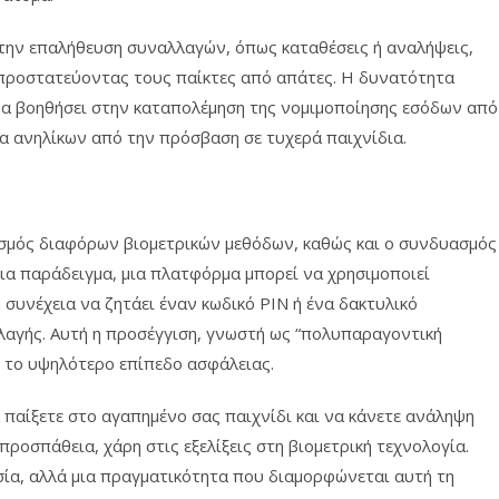
α την επαλήθευση συναλλαγών, όπως καταθέσεις ή αναλήψεις,
 προστατεύοντας τους παίκτες από απάτες. Η δυνατότητα
να βοηθήσει στην καταπολέμηση της νομιμοποίησης εσόδων από
α ανηλίκων από την πρόσβαση σε τυχερά παιχνίδια.
υασμός διαφόρων βιομετρικών μεθόδων, καθώς και ο συνδυασμός
ια παράδειγμα, μια πλατφόρμα μπορεί να χρησιμοποιεί
συνέχεια να ζητάει έναν κωδικό PIN ή ένα δακτυλικό
λαγής. Αυτή η προσέγγιση, γνωστή ως “πολυπαραγοντική
ει το υψηλότερο επίπεδο ασφάλειας.
 παίξετε στο αγαπημένο σας παιχνίδι και να κάνετε ανάληψη
προσπάθεια, χάρη στις εξελίξεις στη βιομετρική τεχνολογία.
σία, αλλά μια πραγματικότητα που διαμορφώνεται αυτή τη