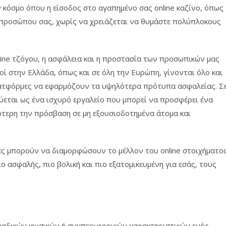
αν κόσμο όπου η είσοδος στο αγαπημένο σας online καζίνο, όπως
υ προσώπου σας, χωρίς να χρειάζεται να θυμάστε πολύπλοκους
ine τζόγου, η ασφάλεια και η προστασία των προσωπικών μας
ί στην Ελλάδα, όπως και σε όλη την Ευρώπη, γίνονται όλο και
λατφόρμες να εφαρμόζουν τα υψηλότερα πρότυπα ασφαλείας. Σ
νύεται ως ένα ισχυρό εργαλείο που μπορεί να προσφέρει ένα
τερη την πρόσβαση σε μη εξουσιοδοτημένα άτομα και
ες μπορούν να διαμορφώσουν το μέλλον του online στοιχήματος
 ασφαλής, πιο βολική και πιο εξατομικευμένη για εσάς, τους
ναδικών φυσικών ή συμπεριφορικών χαρακτηριστικών ενός