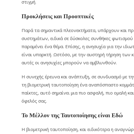
στιγμή.
Προκλήσεις και Προοπτικές
Παρά τα σημαντικά πλεονεκτήματα, υπάρχουν και πρ
συστημάτων, ειδικά σε δύσκολες συνθήκες φωτισμού 
παραμένει ένα θέμα. Επίσης, η ανησυχία για την ιδι
είναι υπαρκτή. Ωστόσο, με την αυστηρή τήρηση των 
αυτές οι ανησυχίες μπορούν να αμβλυνθούν.
Η συνεχής έρευνα και ανάπτυξη, σε συνδυασμό με τη
τη βιομετρική ταυτοποίηση ένα αναπόσπαστο κομμάτι 
παίκτες, αυτό σημαίνει μια πιο ασφαλή, πιο ομαλή κα
όφελός σας.
Το Μέλλον της Ταυτοποίησης είναι Εδώ
Η βιομετρική ταυτοποίηση, και ειδικότερα η αναγνώρ