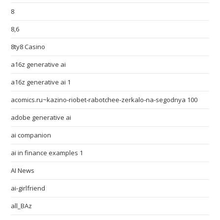
8
8,6
8ty8 Casino
a16z generative ai
a16z generative ai 1
acomics.ru~kazino-riobet-rabotchee-zerkalo-na-segodnya 100
adobe generative ai
ai companion
ai in finance examples 1
AI News
ai-girlfriend
all_BAz