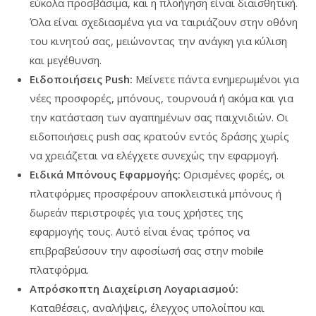
εύκολα προσβάσιμα, και η πλοήγηση είναι διαισθητική.
Όλα είναι σχεδιασμένα για να ταιριάζουν στην οθόνη
του κινητού σας, μειώνοντας την ανάγκη για κύλιση
και μεγέθυνση.
Ειδοποιήσεις Push:
Μείνετε πάντα ενημερωμένοι για
νέες προσφορές, μπόνους, τουρνουά ή ακόμα και για
την κατάσταση των αγαπημένων σας παιχνιδιών. Οι
ειδοποιήσεις push σας κρατούν εντός δράσης χωρίς
να χρειάζεται να ελέγχετε συνεχώς την εφαρμογή.
Ειδικά Μπόνους Εφαρμογής:
Ορισμένες φορές, οι
πλατφόρμες προσφέρουν αποκλειστικά μπόνους ή
δωρεάν περιστροφές για τους χρήστες της
εφαρμογής τους. Αυτό είναι ένας τρόπος να
επιβραβεύσουν την αφοσίωσή σας στην mobile
πλατφόρμα.
Απρόσκοπτη Διαχείριση Λογαριασμού:
Καταθέσεις, αναλήψεις, έλεγχος υπολοίπου και