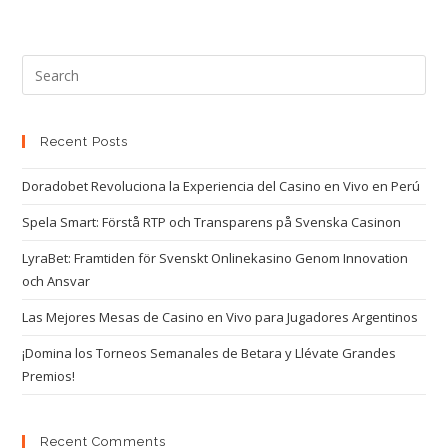
Recent Posts
Doradobet Revoluciona la Experiencia del Casino en Vivo en Perú
Spela Smart: Förstå RTP och Transparens på Svenska Casinon
LyraBet: Framtiden för Svenskt Onlinekasino Genom Innovation
och Ansvar
Las Mejores Mesas de Casino en Vivo para Jugadores Argentinos
¡Domina los Torneos Semanales de Betara y Llévate Grandes
Premios!
Recent Comments