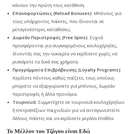
κάνουν την πρώτη τους κατάθεση.
Επαναφορτώσεις (Reload Bonuses):
Μπόνους για
τους υπάρχοντες παίκτες, που δίνονται σε
μεταγενέστερες καταθέσεις.
Δωρεάν Περιστροφές (Free Spins):
Συχνά
προσφέρονται για συγκεκριμένους κουλοχέρηδες,
δίνοντάς σας την ευκαιρία να κερδίσετε χωρίς να
ρισκάρετε τα δικά σας χρήματα.
Προγράμματα Επιβράβευσης (Loyalty Programs):
Κερδίστε πόντους καθώς παίζετε, τους οποίους
μπορείτε να εξαργυρώσετε για μπόνους, δωρεάν
περιστροφές ή άλλα προνόμια.
Τουρνουά:
Συμμετέχετε σε τουρνουά κουλοχέρηδων
ή επιτραπέζιων παιχνιδιών για να ανταγωνιστείτε
άλλους παίκτες και να κερδίσετε μεγάλα έπαθλα.
Το Μέλλον του Τζόγου είναι Εδώ