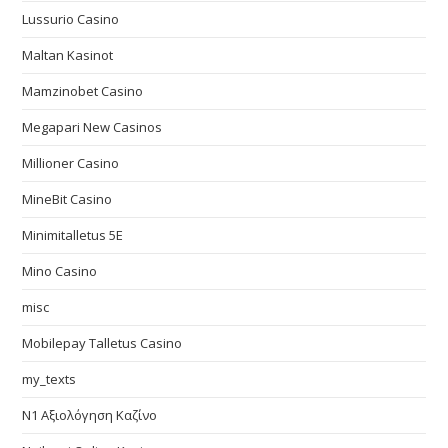
Lussurio Casino
Maltan Kasinot
Mamzinobet Casino
Megapari New Casinos
Millioner Casino
MineBit Casino
Minimitalletus 5E
Mino Casino
misc
Mobilepay Talletus Casino
my_texts
N1 Αξιολόγηση Καζίνο