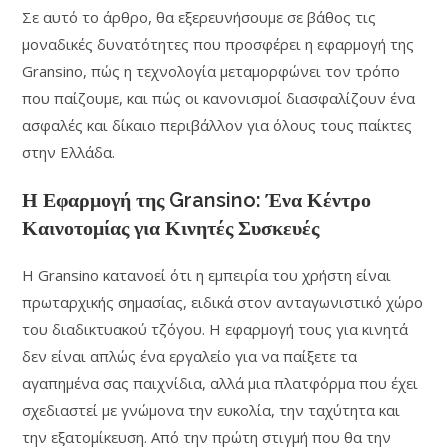
Σε αυτό το άρθρο, θα εξερευνήσουμε σε βάθος τις
μοναδικές δυνατότητες που προσφέρει η εφαρμογή της
Gransino, πώς η τεχνολογία μεταμορφώνει τον τρόπο
που παίζουμε, και πώς οι κανονισμοί διασφαλίζουν ένα
ασφαλές και δίκαιο περιβάλλον για όλους τους παίκτες
στην Ελλάδα.
Η Εφαρμογή της Gransino: Ένα Κέντρο
Καινοτομίας για Κινητές Συσκευές
Η Gransino κατανοεί ότι η εμπειρία του χρήστη είναι
πρωταρχικής σημασίας, ειδικά στον ανταγωνιστικό χώρο
του διαδικτυακού τζόγου. Η εφαρμογή τους για κινητά
δεν είναι απλώς ένα εργαλείο για να παίξετε τα
αγαπημένα σας παιχνίδια, αλλά μια πλατφόρμα που έχει
σχεδιαστεί με γνώμονα την ευκολία, την ταχύτητα και
την εξατομίκευση. Από την πρώτη στιγμή που θα την