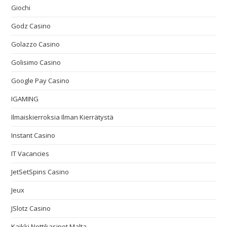
Giochi
Godz Casino
Golazzo Casino
Golisimo Casino
Google Pay Casino
IGAMING
Ilmaiskierroksia Ilman Kierrätystä
Instant Casino
IT Vacancies
JetSetSpins Casino
Jeux
JSlotz Casino
Kaikki Nettikasinot Malta