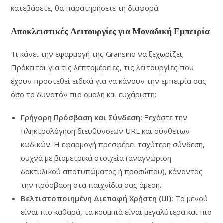
κατεβάσετε, θα παρατηρήσετε τη διαφορά.
Αποκλειστικές Λειτουργίες για Μοναδική Εμπειρία
Τι κάνει την εφαρμογή της Gransino να ξεχωρίζει;
Πρόκειται για τις λεπτομέρειες, τις λειτουργίες που
έχουν προστεθεί ειδικά για να κάνουν την εμπειρία σας
όσο το δυνατόν πιο ομαλή και ευχάριστη:
Γρήγορη Πρόσβαση και Σύνδεση:
Ξεχάστε την
πληκτρολόγηση διευθύνσεων URL και σύνθετων
κωδικών. Η εφαρμογή προσφέρει ταχύτερη σύνδεση,
συχνά με βιομετρικά στοιχεία (αναγνώριση
δακτυλικού αποτυπώματος ή προσώπου), κάνοντας
την πρόσβαση στα παιχνίδια σας άμεση.
Βελτιστοποιημένη Διεπαφή Χρήστη (UI):
Τα μενού
είναι πιο καθαρά, τα κουμπιά είναι μεγαλύτερα και πιο