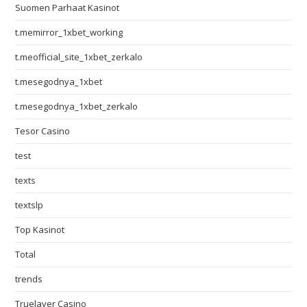
Suomen Parhaat Kasinot
t.memirror_1xbet_working
t.meofficial_site_1xbet_zerkalo
t.mesegodnya_1xbet
t.mesegodnya_1xbet_zerkalo
Tesor Casino
test
texts
textslp
Top Kasinot
Total
trends
Truelayer Casino