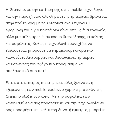
Η Gransino, με την εστίασή της στην mobile τεχνολογία
και την παροχή μιας ολοκληρωμένης εμπειρίας, βρίσκεται
στην πρώτη γραμμή του διαδικτυακού τζόγου. Η
εφαρμογή τους για κινητά δεν είναι απλώς ένα εργαλείο,
αλλά μια πύλη προς έναν κόσμο διασκέδασης, ευκολίας
και ασφάλειας. Καθώς η τεχνολογία συνεχίζει να
εξελίσσεται, μπορούμε να περιμένουμε ακόμα πιο
καινοτόμες λειτουργίες και βελτιωμένες εμπειρίες,
καθιστώντας τον τζόγο πιο προσβάσιμο και
απολαυστικό από ποτέ.
Είτε είστε έμπειρος παίκτης είτε μόλις ξεκινάτε, η
εξερεύνηση των mobile-exclusive χαρακτηριστικών της
Gransino αξίζει τον κόπο. Με την ασφάλεια των
κανονισμών να σας προστατεύει και την τεχνολογία να
σας προσφέρει την καλύτερη δυνατή εμπειρία, μπορείτε