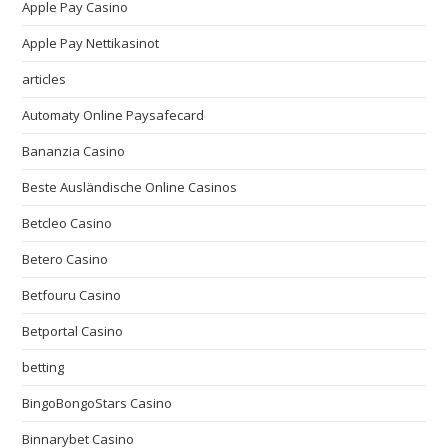
Apple Pay Casino
Apple Pay Nettikasinot
articles
Automaty Online Paysafecard
Bananzia Casino
Beste Ausländische Online Casinos
Betcleo Casino
Betero Casino
Betfouru Casino
Betportal Casino
betting
BingoBongoStars Casino
Binnarybet Casino