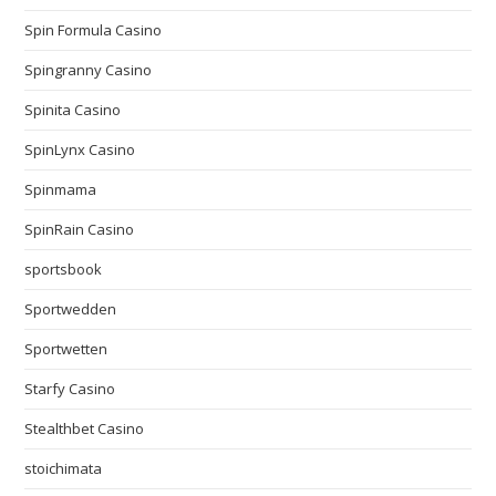
Spin Formula Casino
Spingranny Casino
Spinita Casino
SpinLynx Casino
Spinmama
SpinRain Casino
sportsbook
Sportwedden
Sportwetten
Starfy Casino
Stealthbet Casino
stoichimata