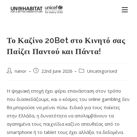
Το Καζίνο 20Bet στο Κινητό σας
Παίζει Παντού και Πάντα!
nanor
22nd June 2026
Uncategorised
Η ψηφιακή εποχή έχει φέρει επανάσταση στον τρόπο
που διασκεδάζουμε, και ο κόσμος του online gambling δεν
θα μπορούσε να μείνει πίσω. Ειδικά για τους παίκτες
στην Ελλάδα, η δυνατότητα να απολαμβάνουν τα
αγαπημένα τους παιχνίδια καζίνο απευθείας από το
smartphone ή το tablet τους έχει αλλάξει τα δεδομένα.