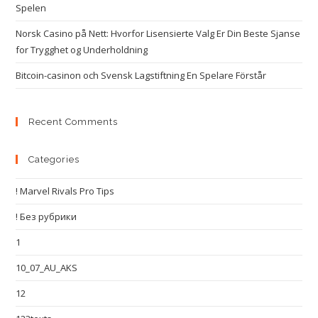
Spelen
Norsk Casino på Nett: Hvorfor Lisensierte Valg Er Din Beste Sjanse
for Trygghet og Underholdning
Bitcoin-casinon och Svensk Lagstiftning En Spelare Förstår
Recent Comments
Categories
! Marvel Rivals Pro Tips
! Без рубрики
1
10_07_AU_AKS
12