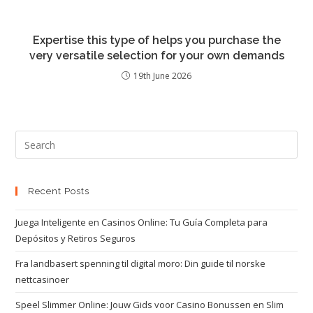
Expertise this type of helps you purchase the
very versatile selection for your own demands
19th June 2026
Recent Posts
Juega Inteligente en Casinos Online: Tu Guía Completa para
Depósitos y Retiros Seguros
Fra landbasert spenning til digital moro: Din guide til norske
nettcasinoer
Speel Slimmer Online: Jouw Gids voor Casino Bonussen en Slim