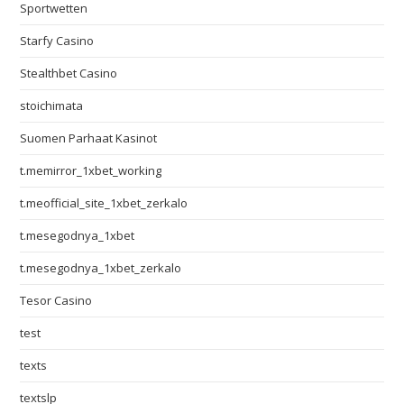
Sportwetten
Starfy Casino
Stealthbet Casino
stoichimata
Suomen Parhaat Kasinot
t.memirror_1xbet_working
t.meofficial_site_1xbet_zerkalo
t.mesegodnya_1xbet
t.mesegodnya_1xbet_zerkalo
Tesor Casino
test
texts
textslp