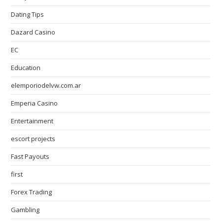
Dating Tips
Dazard Casino
EC
Education
elemporiodelvw.com.ar
Emperia Casino
Entertainment
escort projects
Fast Payouts
first
Forex Trading
Gambling