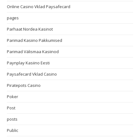
Online Casino Vklad Paysafecard
pages
Parhaat Nordea Kasinot
Parimad Kasiino Pakkumised
Parimad Välismaa Kasiinod
Paynplay Kasiino Eesti
Paysafecard Vklad Casino
Piratepots Casino
Poker
Post
posts
Public