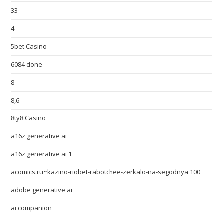
33
4
5bet Casino
6084 done
8
8,6
8ty8 Casino
a16z generative ai
a16z generative ai 1
acomics.ru~kazino-riobet-rabotchee-zerkalo-na-segodnya 100
adobe generative ai
ai companion