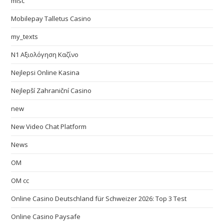
misc
Mobilepay Talletus Casino
my_texts
N1 Αξιολόγηση Καζίνο
Nejlepsi Online Kasina
Nejlepší Zahraniční Casino
new
New Video Chat Platform
News
OM
OM cc
Online Casino Deutschland für Schweizer 2026: Top 3 Test
Online Casino Paysafe