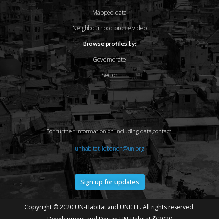
Mapped data
Neighbourhood profile video
Browse profiles by:
Governorate
Sector
For further information on including data,contact:
unhabitat-lebanon@un.org
Sign up for updates
Copyright © 2020 UN-Habitat and UNICEF. All rights reserved.
Development and Design UN-Habitat © 2020