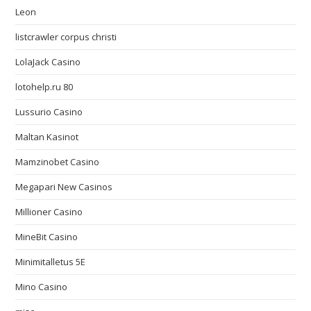
Leon
listcrawler corpus christi
LolaJack Casino
lotohelp.ru 80
Lussurio Casino
Maltan Kasinot
Mamzinobet Casino
Megapari New Casinos
Millioner Casino
MineBit Casino
Minimitalletus 5E
Mino Casino