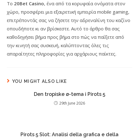
Το
20Bet Casino
, ένα από τα κορυφαία ονόματα στον
χώρο, προσφέρει μια εξαιρετική εμπειρία mobile gaming,
επιτρέποντάς σας να ζήσετε την αδρεναλίνη του καζίνο
οπουδήποτε κι αν βρίσκεστε. Αυτό το άρθρο θα σας
καθοδηγήσει βήμα προς βήμα στο πώς να παίξετε από
την κινητή σας συσκευή, καλύπτοντας όλες τις
απαραίτητες πληροφορίες για αρχάριους παίκτες.
YOU MIGHT ALSO LIKE
Den tropiske ø-tema i Pirots 5
29th June 2026
Pirots 5 Slot: Analisi della grafica e della