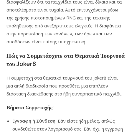
διασφαλίζουν ότι τα παιχνίδια τους είναι δίκαια και τα
αποτελέσματα είναι τυχαία. Αυτό επιτυγχάνεται μέσω
της χρήσης πιστοποιημένων RNG και της τακτικής
επαλήθευσης από ανεξάρτητους ελεγκτές. Η διαφάνεια
στην παρουσίαση των κανόνων, των όρων και των
αποδόσεων είναι επίσης υποχρεωτική.
Πώς να Συμμετάσχετε στα Θεματικά Τουρνουά
του Joker8
Η συμμετοχή στα θεματικά τουρνουά του Joker8 είναι
μια απλή διαδικασία που προσθέτει μια επιπλέον
διάσταση διασκέδασης στο ήδη συναρπαστικό παιχνίδι.
Βήματα Συμμετοχής:
Εγγραφή ή Σύνδεση:
Εάν είστε ήδη μέλος, απλώς
συνδεθείτε στον λογαριασμό σας. Εάν όχι, η εγγραφή