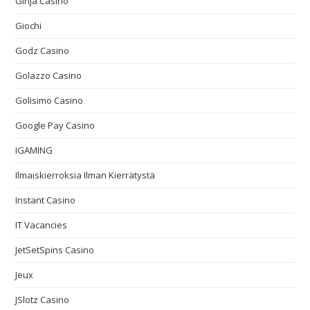
Ginja Casino
Giochi
Godz Casino
Golazzo Casino
Golisimo Casino
Google Pay Casino
IGAMING
Ilmaiskierroksia Ilman Kierrätystä
Instant Casino
IT Vacancies
JetSetSpins Casino
Jeux
JSlotz Casino