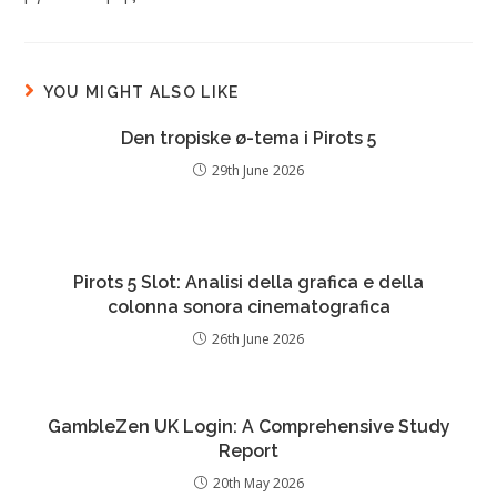
YOU MIGHT ALSO LIKE
Den tropiske ø-tema i Pirots 5
29th June 2026
Pirots 5 Slot: Analisi della grafica e della
colonna sonora cinematografica
26th June 2026
GambleZen UK Login: A Comprehensive Study
Report
20th May 2026