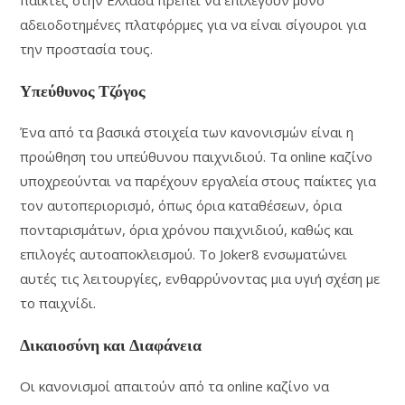
παίκτες στην Ελλάδα πρέπει να επιλέγουν μόνο
αδειοδοτημένες πλατφόρμες για να είναι σίγουροι για
την προστασία τους.
Υπεύθυνος Τζόγος
Ένα από τα βασικά στοιχεία των κανονισμών είναι η
προώθηση του υπεύθυνου παιχνιδιού. Τα online καζίνο
υποχρεούνται να παρέχουν εργαλεία στους παίκτες για
τον αυτοπεριορισμό, όπως όρια καταθέσεων, όρια
πονταρισμάτων, όρια χρόνου παιχνιδιού, καθώς και
επιλογές αυτοαποκλεισμού. Το Joker8 ενσωματώνει
αυτές τις λειτουργίες, ενθαρρύνοντας μια υγιή σχέση με
το παιχνίδι.
Δικαιοσύνη και Διαφάνεια
Οι κανονισμοί απαιτούν από τα online καζίνο να