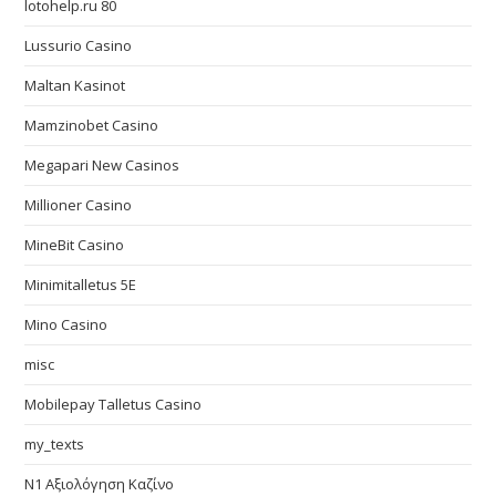
lotohelp.ru 80
Lussurio Casino
Maltan Kasinot
Mamzinobet Casino
Megapari New Casinos
Millioner Casino
MineBit Casino
Minimitalletus 5E
Mino Casino
misc
Mobilepay Talletus Casino
my_texts
N1 Αξιολόγηση Καζίνο