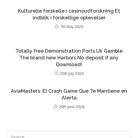
Kulturelle forskelle i casinoudforskning Et
indblik i forskellige oplevelser
7th May 2026
Totally free Demonstration Ports Uk Gamble
The brand new Harbors No deposit if any
Download!
25th July 2026
AviaMasters: El Crash Game Que Te Mantiene en
Alerta
28th June 2026