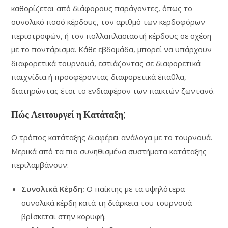
καθορίζεται από διάφορους παράγοντες, όπως το
συνολικό ποσό κέρδους, τον αριθμό των κερδοφόρων
περιστροφών, ή τον πολλαπλασιαστή κέρδους σε σχέση
με το ποντάρισμα. Κάθε εβδομάδα, μπορεί να υπάρχουν
διαφορετικά τουρνουά, εστιάζοντας σε διαφορετικά
παιχνίδια ή προσφέροντας διαφορετικά έπαθλα,
διατηρώντας έτσι το ενδιαφέρον των παικτών ζωντανό.
Πώς Λειτουργεί η Κατάταξη;
Ο τρόπος κατάταξης διαφέρει ανάλογα με το τουρνουά.
Μερικά από τα πιο συνηθισμένα συστήματα κατάταξης
περιλαμβάνουν:
Συνολικά Κέρδη:
Ο παίκτης με τα υψηλότερα
συνολικά κέρδη κατά τη διάρκεια του τουρνουά
βρίσκεται στην κορυφή.