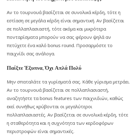
Αν το τουρνουά βασίζεται σε συνολικά κέρδη, τότε η
εστίαση σε μεγάλα κέρδη είναι σημαντική. Αν βασίζεται
σε πολλαπλασιαστή, τότε ακόμα και μικρότερα
πονταρίσματα μπορούν να σας φέρουν ψηλά αν
πετύχετε ένα καλό bonus round. Προσαρμόστε το
παιχνίδι σας ανάλογα.
Παίξτε Έξυπνα, Όχι Απλά Πολύ
Μην σπαταλάτε τα γυρίσματά σας. Κάθε γύρισμα μετράει.
Αν το τουρνουά βασίζεται σε πολλαπλασιαστή,
αναζητήστε τα bonus features των παιχνιδιών, καθώς
εκεί συνήθως κρύβονται οι μεγαλύτεροι
πολλαπλασιαστές. Αν βασίζεται σε συνολικά κέρδη, τότε
η σταθερότητα και η συχνότητα των κερδοφόρων
περιστροφών είναι σημαντικές.