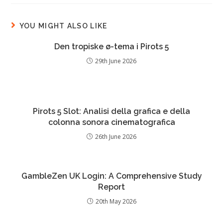
YOU MIGHT ALSO LIKE
Den tropiske ø-tema i Pirots 5
29th June 2026
Pirots 5 Slot: Analisi della grafica e della
colonna sonora cinematografica
26th June 2026
GambleZen UK Login: A Comprehensive Study
Report
20th May 2026