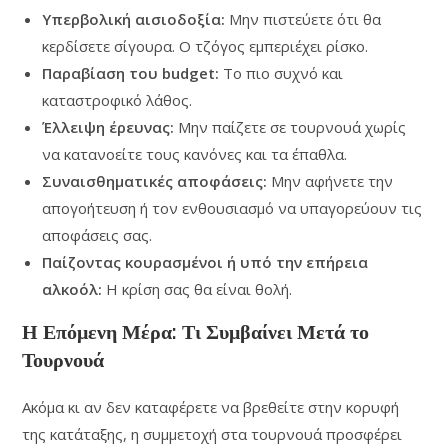
Υπερβολική αισιοδοξία:
Μην πιστεύετε ότι θα
κερδίσετε σίγουρα. Ο τζόγος εμπεριέχει ρίσκο.
Παραβίαση του budget:
Το πιο συχνό και
καταστροφικό λάθος.
Έλλειψη έρευνας:
Μην παίζετε σε τουρνουά χωρίς
να κατανοείτε τους κανόνες και τα έπαθλα.
Συναισθηματικές αποφάσεις:
Μην αφήνετε την
απογοήτευση ή τον ενθουσιασμό να υπαγορεύουν τις
αποφάσεις σας.
Παίζοντας κουρασμένοι ή υπό την επήρεια
αλκοόλ:
Η κρίση σας θα είναι θολή.
Η Επόμενη Μέρα: Τι Συμβαίνει Μετά το
Τουρνουά
Ακόμα κι αν δεν καταφέρετε να βρεθείτε στην κορυφή
της κατάταξης, η συμμετοχή στα τουρνουά προσφέρει