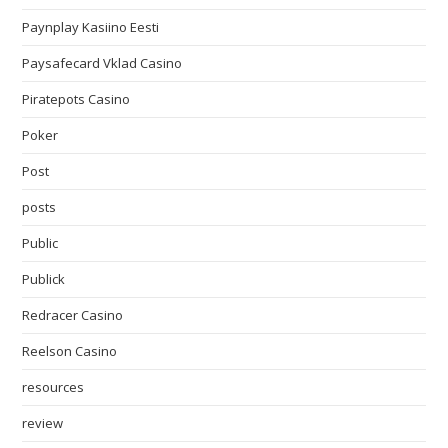
Paynplay Kasiino Eesti
Paysafecard Vklad Casino
Piratepots Casino
Poker
Post
posts
Public
Publick
Redracer Casino
Reelson Casino
resources
review