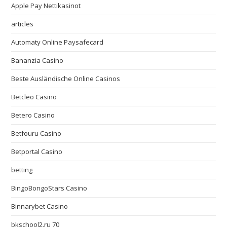
Apple Pay Nettikasinot
articles
Automaty Online Paysafecard
Bananzia Casino
Beste Ausländische Online Casinos
Betcleo Casino
Betero Casino
Betfouru Casino
Betportal Casino
betting
BingoBongoStars Casino
Binnarybet Casino
bkschool2.ru 70