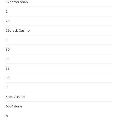
1xbetph.ph66
2
25
29black Casino
3
30
31
32
33
4
5bet Casino
6084 done
8