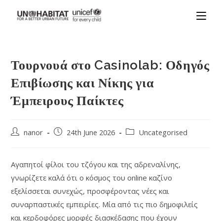
Τουρνουά στο Casinolab: Οδηγός
Επιβίωσης και Νίκης για
Έμπειρους Παίκτες
nanor
24th June 2026
Uncategorised
Αγαπητοί φίλοι του τζόγου και της αδρεναλίνης,
γνωρίζετε καλά ότι ο κόσμος του online καζίνο
εξελίσσεται συνεχώς, προσφέροντας νέες και
συναρπαστικές εμπειρίες. Μία από τις πιο δημοφιλείς
και κερδοφόρες μορφές διασκέδασης που έχουν