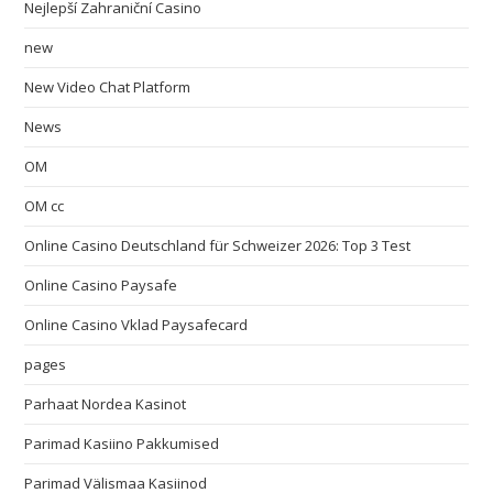
Nejlepší Zahraniční Casino
new
New Video Chat Platform
News
OM
OM cc
Online Casino Deutschland für Schweizer 2026: Top 3 Test
Online Casino Paysafe
Online Casino Vklad Paysafecard
pages
Parhaat Nordea Kasinot
Parimad Kasiino Pakkumised
Parimad Välismaa Kasiinod