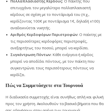
Πολλαπλασιαστής Κέρδους:
Ο παίκτης που
επιτυγχάνει τον μεγαλύτερο πολλαπλασιαστή
κέρδους σε σχέση με το ποντάρισμά του (π.χ.,
κερδίζοντας 100€ με ποντάρισμα 1€, δηλαδή x100)
αναδεικνύεται νικητής.
Αριθμός Κερδοφόρων Περιστροφών:
Ο παίκτης με
τις περισσότερες κερδοφόρες περιστροφές,
ανεξαρτήτως του ποσού, μπορεί να κερδίσει.
Συγκέντρωση Πόντων:
Κάθε ενέργεια ή κέρδος
μπορεί να αποδίδει πόντους, με τον παίκτη που
συγκεντρώνει τους περισσότερους πόντους να
κερδίζει.
Πώς να Συμμετάσχετε στα Τουρνουά
Η διαδικασία συμμετοχής είναι συνήθως απλή και φιλική
προς τον χρήστη. Ακολουθούν τα βασικά βήματα που θα
σας οδηγήσουν στην αρένα των τουρνουά: