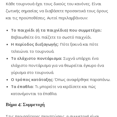
Κάθε τουρνουά έχει τους δικούς του κανόνες. Είναι
ζωτικής σημασίας να διαβάσετε προσεκτικά τους όρους
και τις προϋποθέσεις. Αυτοί περιλαμβάνουν:
Το παιχνίδι (ή τα παιχνίδια) που συμμετέχει:
Βεβαιωθείτε ότι παίζετε το σωστό παιχνίδι.
Η περίοδος διεξαγωγής:
Πότε ξεκινά και πότε
τελειώνει το τουρνουά.
Το ελάχιστο ποντάρισμα:
Συχνά υπάρχει ένα
ελάχιστο ποντάρισμα για να θεωρείται έγκυρο ένα
γύρισμα στο τουρνουά.
Ο τρόπος κατάταξης:
Όπως αναφέρθηκε παραπάνω.
Τα έπαθλα:
Τι μπορείτε να κερδίσετε και πώς
κατανέμονται τα έπαθλα.
Βήμα 4: Συμμετοχή
Στις περισσότερες περιπτώσεις, η συμμετοχή είναι