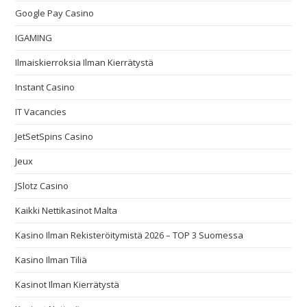
Google Pay Casino
IGAMING
Ilmaiskierroksia Ilman Kierrätystä
Instant Casino
IT Vacancies
JetSetSpins Casino
Jeux
JSlotz Casino
Kaikki Nettikasinot Malta
Kasino Ilman Rekisteröitymistä 2026 – TOP 3 Suomessa
Kasino Ilman Tiliä
Kasinot Ilman Kierrätystä