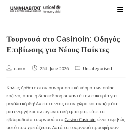
Τουρνουά στο Casinoin: Οδηγός
Επιβίωσης για Νέους Παίκτες
nanor
25th June 2026
Uncategorised
Καλώς ήρθατε στον συναρπαστικό κόσμο των online
καζίνο, όπου η διασκέδαση συναντά την ευκαιρία για
μεγάλα κέρδη! Αν είστε νέος στον χώρο και αναζητάτε
μια ενεργή και ανταγωνιστική εμπειρία, τότε τα
εβδομαδιαία τουρνουά στο
Casino Casinoin
είναι ακριβώς
αυτό που χρειάζεστε. Αυτά τα τουρνουά προσφέρουν