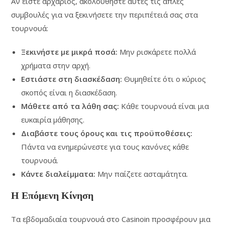
Αν είστε αρχάριος, ακολουθήστε αυτές τις απλές
συμβουλές για να ξεκινήσετε την περιπέτειά σας στα
τουρνουά:
Ξεκινήστε με μικρά ποσά:
Μην ρισκάρετε πολλά
χρήματα στην αρχή.
Εστιάστε στη διασκέδαση:
Θυμηθείτε ότι ο κύριος
σκοπός είναι η διασκέδαση.
Μάθετε από τα λάθη σας:
Κάθε τουρνουά είναι μια
ευκαιρία μάθησης.
Διαβάστε τους όρους και τις προϋποθέσεις:
Πάντα να ενημερώνεστε για τους κανόνες κάθε
τουρνουά.
Κάντε διαλείμματα:
Μην παίζετε ασταμάτητα.
Η Επόμενη Κίνηση
Τα εβδομαδιαία τουρνουά στο Casinoin προσφέρουν μια