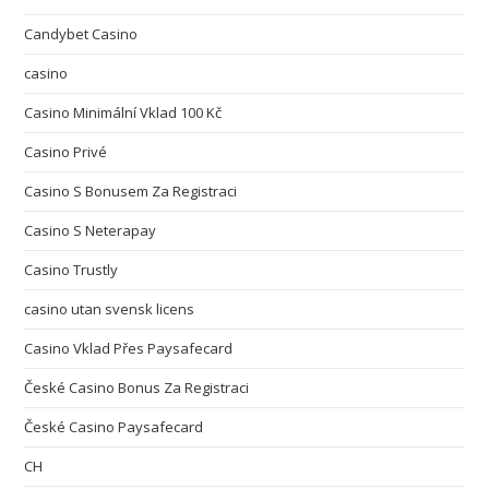
Candybet Casino
casino
Casino Minimální Vklad 100 Kč
Casino Privé
Casino S Bonusem Za Registraci
Casino S Neterapay
Casino Trustly
casino utan svensk licens
Casino Vklad Přes Paysafecard
České Casino Bonus Za Registraci
České Casino Paysafecard
CH