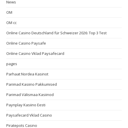
News
OM
OM cc
Online Casino Deutschland für Schweizer 2026: Top 3 Test
Online Casino Paysafe
Online Casino Vklad Paysafecard
pages
Parhaat Nordea Kasinot
Parimad Kasiino Pakkumised
Parimad Välismaa Kasiinod
Paynplay Kasiino Eesti
Paysafecard Vklad Casino
Piratepots Casino