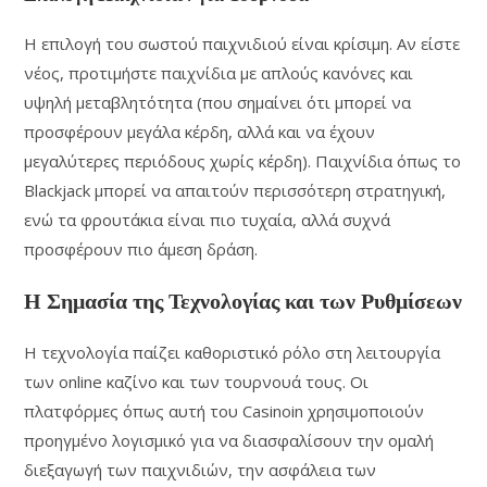
Η επιλογή του σωστού παιχνιδιού είναι κρίσιμη. Αν είστε
νέος, προτιμήστε παιχνίδια με απλούς κανόνες και
υψηλή μεταβλητότητα (που σημαίνει ότι μπορεί να
προσφέρουν μεγάλα κέρδη, αλλά και να έχουν
μεγαλύτερες περιόδους χωρίς κέρδη). Παιχνίδια όπως το
Blackjack μπορεί να απαιτούν περισσότερη στρατηγική,
ενώ τα φρουτάκια είναι πιο τυχαία, αλλά συχνά
προσφέρουν πιο άμεση δράση.
Η Σημασία της Τεχνολογίας και των Ρυθμίσεων
Η τεχνολογία παίζει καθοριστικό ρόλο στη λειτουργία
των online καζίνο και των τουρνουά τους. Οι
πλατφόρμες όπως αυτή του Casinoin χρησιμοποιούν
προηγμένο λογισμικό για να διασφαλίσουν την ομαλή
διεξαγωγή των παιχνιδιών, την ασφάλεια των