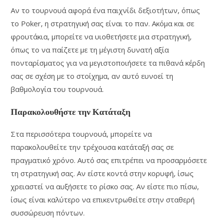
Αν το τουρνουά αφορά ένα παιχνίδι δεξιοτήτων, όπως
το Poker, η στρατηγική σας είναι το παν. Ακόμα και σε
φρουτάκια, μπορείτε να υιοθετήσετε μια στρατηγική,
όπως το να παίζετε με τη μέγιστη δυνατή αξία
πονταρίσματος για να μεγιστοποιήσετε τα πιθανά κέρδη
σας σε σχέση με το στοίχημα, αν αυτό ευνοεί τη
βαθμολογία του τουρνουά.
Παρακολουθήστε την Κατάταξη
Στα περισσότερα τουρνουά, μπορείτε να
παρακολουθείτε την τρέχουσα κατάταξή σας σε
πραγματικό χρόνο. Αυτό σας επιτρέπει να προσαρμόσετε
τη στρατηγική σας. Αν είστε κοντά στην κορυφή, ίσως
χρειαστεί να αυξήσετε το ρίσκο σας. Αν είστε πιο πίσω,
ίσως είναι καλύτερο να επικεντρωθείτε στην σταθερή
συσσώρευση πόντων.