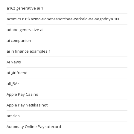
a16z generative ai 1
acomics.ru~kazino-riobet-rabotchee-zerkalo-na-segodnya 100
adobe generative ai
ai companion
ai in finance examples 1
AI News
ai-girlfriend
all_BAz
Apple Pay Casino
Apple Pay Nettikasinot
articles
Automaty Online Paysafecard