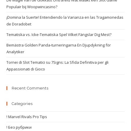
De Magie van de Gokkast Ontrafeld Wat Maakt een Slot Game
Populair bij Woopwincasino?
¡Domina la Suerte! Entendiendo la Varianza en las Tragamonedas
de Doradobet
Tematiska vs. Icke-Tematiska Spel Vilket Fängslar Dig Mest?
Bemästra Golden Panda-turneringarna En Djupdykning för
Analytiker
Tornei di Slot Tematici su 7Signs: La Sfida Definitiva per gli
Appassionati di Gioco
Recent Comments
Categories
! Marvel Rivals Pro Tips
! Без рубрики