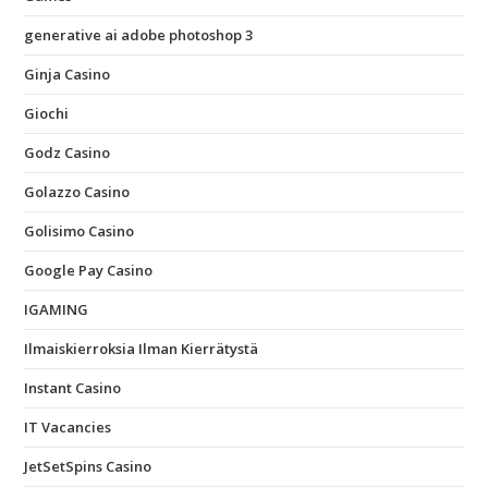
generative ai adobe photoshop 3
Ginja Casino
Giochi
Godz Casino
Golazzo Casino
Golisimo Casino
Google Pay Casino
IGAMING
Ilmaiskierroksia Ilman Kierrätystä
Instant Casino
IT Vacancies
JetSetSpins Casino