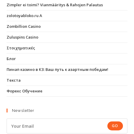
Zimpler ei toimi? Vianmääritys & Rahojen Palautus
zolotoyabloko.ru A
Zombillion Casino
Zuluspins Casino
Στοιχηματικές
Блог
Пинап казино в КЗ: Ваш путь к азартным победам!
Текста
Форекс Обучение
Newsletter
GO