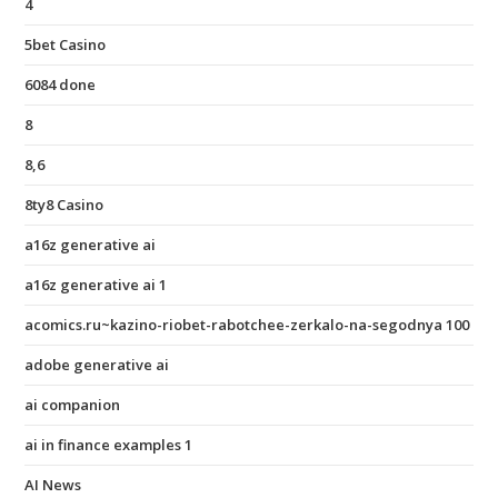
4
5bet Casino
6084 done
8
8,6
8ty8 Casino
a16z generative ai
a16z generative ai 1
acomics.ru~kazino-riobet-rabotchee-zerkalo-na-segodnya 100
adobe generative ai
ai companion
ai in finance examples 1
AI News