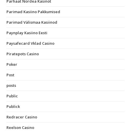
Parhaat Nordea Kasinot
Parimad Kasiino Pakkumised
Parimad Välismaa Kasiinod
Paynplay Kasiino Eesti
Paysafecard Vklad Casino
Piratepots Casino
Poker
Post
posts
Public
Publick
Redracer Casino
Reelson Casino