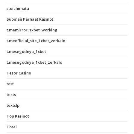
stoichimata
Suomen Parhaat Kasinot
t.memirror_1xbet_working
t.meofficial_site_1xbet_zerkalo
t.mesegodnya_1xbet
t.mesegodnya_1xbet_zerkalo
Tesor Casino
test
texts
textslp
Top Kasinot
Total