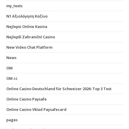
my_texts
N1 Αξιολόγηση Καζίνο
Nejlepsi Online Kasina
Nejlepší Zahraniční Casino
New Video Chat Platform
News
OM
OM cc
Online Casino Deutschland für Schweizer 2026: Top 3 Test
Online Casino Paysafe
Online Casino Vklad Paysafecard
pages