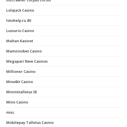
listcrawler corpus christi
LolaJack Casino
lotohelp.ru 80
Lussurio Casino
Maltan Kasinot
Mamzinobet Casino
Megapari New Casinos
Millioner Casino
MineBit Casino
Minimitalletus 5E
Mino Casino
misc
Mobilepay Talletus Casino