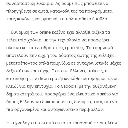
συναρπαστική ευκαιρία. Ας δούμε πώς μπορείτε να
πλοηγηθείτε σε αυτά, κατανοώντας τα προγράμματα,
τους κανόνες και, φυσικά, τα πολυπόθητα έπαθλα.
Η δυναμική των online καζίνο έχει αλλάξει ριζικά τα
τελευταία χρόνια, με την τεχνολογία να προσφέρει
ολοένα και πιο διαδραστικές εμπειρίες. Τα τουρνουά
αποτελούν την αιχμή του δόρατος αυτής της εξέλιξης,
μετατρέποντας απλά παιχνίδια σε ανταγωνιστικές μάχες
δεξιοτήτων και τύχης. Για τους Έλληνες παίκτες, η
κατανόηση των ιδιαιτεροτήτων κάθε πλατφόρμας είναι
κλειδί για την επιτυχία. Το Cadoola, με την αυξανόμενη
δημοτικότητά του, προσφέρει ένα ελκυστικό πακέτο για
όσους θέλουν να δοκιμάσουν τις δυνάμεις τους σε ένα
πιο οργανωμένο και ανταγωνιστικό περιβάλλον.
Η τεχνολογία πίσω από αυτά τα τουρνουά είναι πλέον