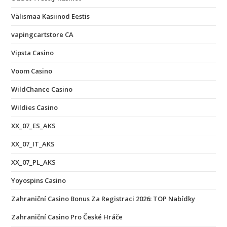
Välismaa Kasiinod Eestis
vapingcartstore CA
Vipsta Casino
Voom Casino
WildChance Casino
Wildies Casino
XX_07_ES_AKS
XX_07_IT_AKS
XX_07_PL_AKS
Yoyospins Casino
Zahraniční Casino Bonus Za Registraci 2026: TOP Nabídky
Zahraniční Casino Pro České Hráče