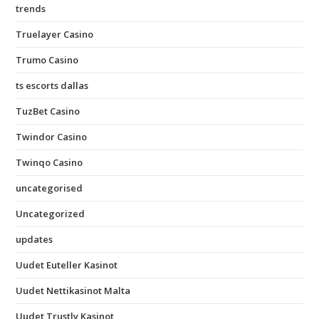
trends
Truelayer Casino
Trumo Casino
ts escorts dallas
TuzBet Casino
Twindor Casino
Twinqo Casino
uncategorised
Uncategorized
updates
Uudet Euteller Kasinot
Uudet Nettikasinot Malta
Uudet Trustly Kasinot