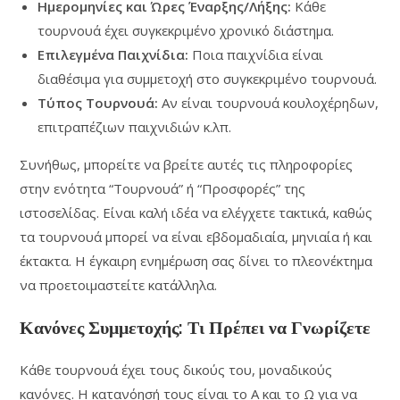
Ημερομηνίες και Ώρες Έναρξης/Λήξης:
Κάθε
τουρνουά έχει συγκεκριμένο χρονικό διάστημα.
Επιλεγμένα Παιχνίδια:
Ποια παιχνίδια είναι
διαθέσιμα για συμμετοχή στο συγκεκριμένο τουρνουά.
Τύπος Τουρνουά:
Αν είναι τουρνουά κουλοχέρηδων,
επιτραπέζιων παιχνιδιών κ.λπ.
Συνήθως, μπορείτε να βρείτε αυτές τις πληροφορίες
στην ενότητα “Τουρνουά” ή “Προσφορές” της
ιστοσελίδας. Είναι καλή ιδέα να ελέγχετε τακτικά, καθώς
τα τουρνουά μπορεί να είναι εβδομαδιαία, μηνιαία ή και
έκτακτα. Η έγκαιρη ενημέρωση σας δίνει το πλεονέκτημα
να προετοιμαστείτε κατάλληλα.
Κανόνες Συμμετοχής: Τι Πρέπει να Γνωρίζετε
Κάθε τουρνουά έχει τους δικούς του, μοναδικούς
κανόνες. Η κατανόησή τους είναι το Α και το Ω για να