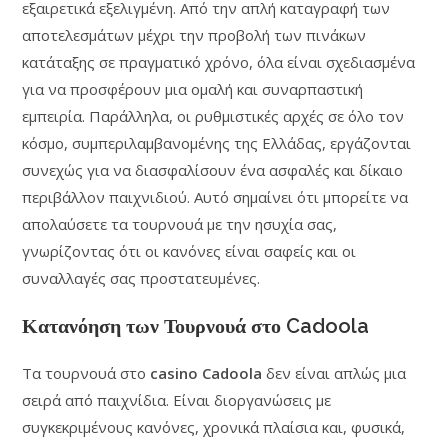
εξαιρετικά εξελιγμένη. Από την απλή καταγραφή των
αποτελεσμάτων μέχρι την προβολή των πινάκων
κατάταξης σε πραγματικό χρόνο, όλα είναι σχεδιασμένα
για να προσφέρουν μια ομαλή και συναρπαστική
εμπειρία. Παράλληλα, οι ρυθμιστικές αρχές σε όλο τον
κόσμο, συμπεριλαμβανομένης της Ελλάδας, εργάζονται
συνεχώς για να διασφαλίσουν ένα ασφαλές και δίκαιο
περιβάλλον παιχνιδιού. Αυτό σημαίνει ότι μπορείτε να
απολαύσετε τα τουρνουά με την ησυχία σας,
γνωρίζοντας ότι οι κανόνες είναι σαφείς και οι
συναλλαγές σας προστατευμένες.
Κατανόηση των Τουρνουά στο Cadoola
Τα τουρνουά στο
casino Cadoola
δεν είναι απλώς μια
σειρά από παιχνίδια. Είναι διοργανώσεις με
συγκεκριμένους κανόνες, χρονικά πλαίσια και, φυσικά,