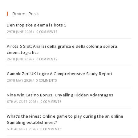
Recent Posts
Den tropiske ø-tema i Pirots 5
29TH JUNE 2026
/
0 COMMENTS
Pirots 5 Slot: Analisi della grafica e della colonna sonora
cinematografica
26TH JUNE 2026
/
0 COMMENTS
GambleZen UK Login: A Comprehensive Study Report
20TH MAY 2026
/
0 COMMENTS
Nine Win Casino Bonus: Unveiling Hidden Advantages
6TH AUGUST 2026
/
0 COMMENTS
What’s the Finest Online game to play during the an online
Gambling establishment?
6TH AUGUST 2026
/
0 COMMENTS