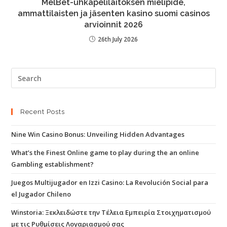
MelBet-uhkapelilaitoksen mielipide,
ammattilaisten ja jäsenten kasino suomi casinos
arvioinnit 2026
26th July 2026
Recent Posts
Nine Win Casino Bonus: Unveiling Hidden Advantages
What’s the Finest Online game to play during the an online
Gambling establishment?
Juegos Multijugador en Izzi Casino: La Revolución Social para
el Jugador Chileno
Winstoria: Ξεκλειδώστε την Τέλεια Εμπειρία Στοιχηματισμού
με τις Ρυθμίσεις Λογαριασμού σας