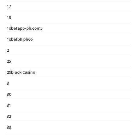
17
18
1xbetapp-ph.com5
1xbetph.ph66
2
25
29black Casino
3
30
31
32
33