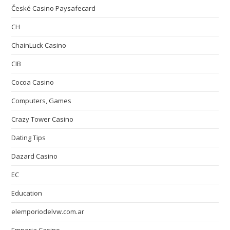
České Casino Paysafecard
CH
ChainLuck Casino
CIB
Cocoa Casino
Computers, Games
Crazy Tower Сasino
Dating Tips
Dazard Casino
EC
Education
elemporiodelvw.com.ar