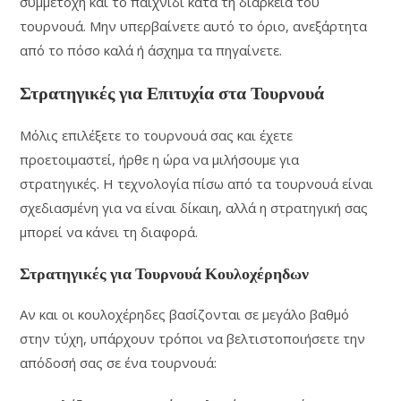
συμμετοχή και το παιχνίδι κατά τη διάρκεια του
τουρνουά. Μην υπερβαίνετε αυτό το όριο, ανεξάρτητα
από το πόσο καλά ή άσχημα τα πηγαίνετε.
Στρατηγικές για Επιτυχία στα Τουρνουά
Μόλις επιλέξετε το τουρνουά σας και έχετε
προετοιμαστεί, ήρθε η ώρα να μιλήσουμε για
στρατηγικές. Η τεχνολογία πίσω από τα τουρνουά είναι
σχεδιασμένη για να είναι δίκαιη, αλλά η στρατηγική σας
μπορεί να κάνει τη διαφορά.
Στρατηγικές για Τουρνουά Κουλοχέρηδων
Αν και οι κουλοχέρηδες βασίζονται σε μεγάλο βαθμό
στην τύχη, υπάρχουν τρόποι να βελτιστοποιήσετε την
απόδοσή σας σε ένα τουρνουά: