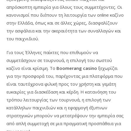
απρόσκοπτη εμπειρία για όλους τους συμμετέχοντες. Οι
κανονισμοί που διέπουν τη λειτουργία των online καζίνο
στην Ελλάδα, όπως και σε άλλες χώρες, διασφαλίζουν
την ασφάλεια και την ακεραιότητα των συναλλαγών και
του παιχνιδιού.
Για τους Έλληνες παίκτες που επιθυμούν να
συμμετάσχουν σε τουρνουά, η επιλογή του σωστού
καζίνο είναι κρίσιμη. Το
Boomerang casino
ξεχωρίζει
για την προσφορά του, παρέχοντας μια πλατφόρμα που
είναι ταυτόχρονα φιλική προς τον χρήστη και γεμάτη
ευκαιρίες για διασκέδαση και κέρδη. Η κατανόηση του
τρόπου λειτουργίας των τουρνουά, η επιλογή των
κατάλληλων παιχνιδιών και η εφαρμογή έξυπνων
στρατηγικών μπορούν να μετατρέψουν την εμπειρία σας
από απλή συμμετοχή σε μια πραγματική προσπάθεια για