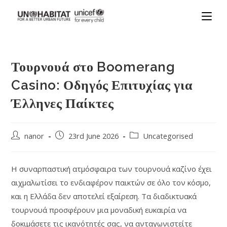
Τουρνουά στο Boomerang
Casino: Οδηγός Επιτυχίας για
Έλληνες Παίκτες
nanor
23rd June 2026
Uncategorised
Η συναρπαστική ατμόσφαιρα των τουρνουά καζίνο έχει
αιχμαλωτίσει το ενδιαφέρον παικτών σε όλο τον κόσμο,
και η Ελλάδα δεν αποτελεί εξαίρεση. Τα διαδικτυακά
τουρνουά προσφέρουν μια μοναδική ευκαιρία να
δοκιμάσετε τις ικανότητές σας, να ανταγωνιστείτε