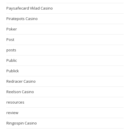
Paysafecard Vklad Casino
Piratepots Casino
Poker
Post
posts
Public
Publick
Redracer Casino
Reelson Casino
resources
review
Ringospin Casino