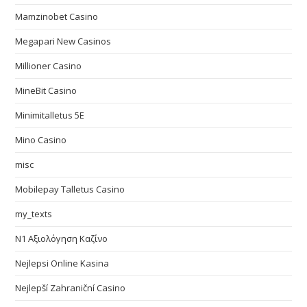
Mamzinobet Casino
Megapari New Casinos
Millioner Casino
MineBit Casino
Minimitalletus 5E
Mino Casino
misc
Mobilepay Talletus Casino
my_texts
N1 Αξιολόγηση Καζίνο
Nejlepsi Online Kasina
Nejlepší Zahraniční Casino