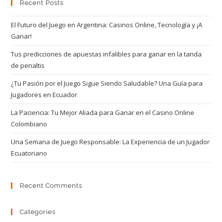
Recent Posts
El Futuro del Juego en Argentina: Casinos Online, Tecnología y ¡A
Ganar!
Tus predicciones de apuestas infalibles para ganar en la tanda
de penaltis
¿Tu Pasión por el Juego Sigue Siendo Saludable? Una Guía para
Jugadores en Ecuador
La Paciencia: Tu Mejor Aliada para Ganar en el Casino Online
Colombiano
Una Semana de Juego Responsable: La Experiencia de un Jugador
Ecuatoriano
Recent Comments
Categories