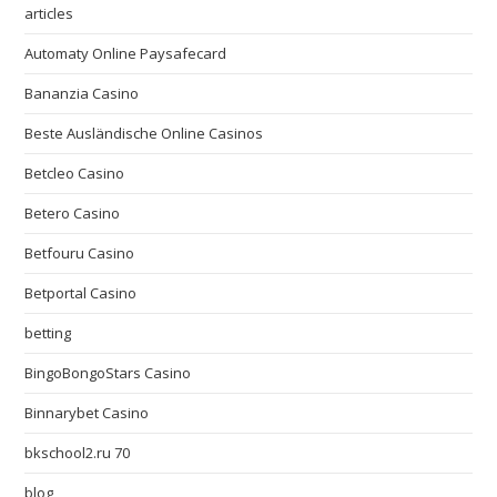
articles
Automaty Online Paysafecard
Bananzia Casino
Beste Ausländische Online Casinos
Betcleo Casino
Betero Casino
Betfouru Casino
Betportal Casino
betting
BingoBongoStars Casino
Binnarybet Casino
bkschool2.ru 70
blog