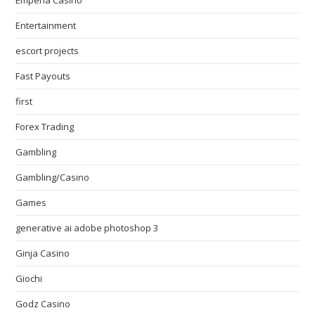
Emperia Casino
Entertainment
escort projects
Fast Payouts
first
Forex Trading
Gambling
Gambling/Casino
Games
generative ai adobe photoshop 3
Ginja Casino
Giochi
Godz Casino