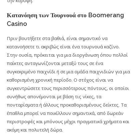
την κορυφή.
Κατανόηση των Τουρνουά στο Boomerang
Casino
Πριν βουτήξετε στα βαθιά, είναι σημαντικό να
κατανοήσετε τι ακριβώς είναι ένα τουρνουά καζίνο.
Στην ουσία, πρόκειται για μια διοργάνωση όπου πολλοί
παίκτες ανταγωνίζονται μεταξύ τους σε ένα
συγκεκριμένο παιχνίδι ή σε μια ομάδα παιχνιδιών για μια
καθορισμένη χρονική περίοδο. Ο στόχος είναι να
συγκεντρώσετε τους περισσότερους πόντους, οι οποίοι
συνήθως απονέμονται με βάση τις νίκες, τα
πονταρίσματα ή άλλους προκαθορισμένους δείκτες. Τα
έπαθλα μπορεί να ποικίλλουν σημαντικά, από δωρεάν
περιστροφές και μπόνους μέχρι πραγματικά χρήματα και
ακόμη και πολυτελή δώρα.