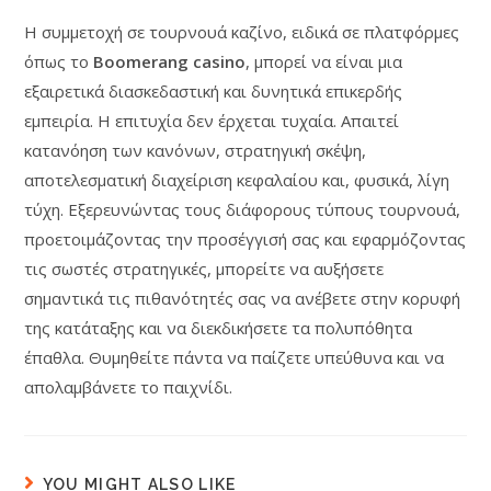
Η συμμετοχή σε τουρνουά καζίνο, ειδικά σε πλατφόρμες
όπως το
Boomerang casino
, μπορεί να είναι μια
εξαιρετικά διασκεδαστική και δυνητικά επικερδής
εμπειρία. Η επιτυχία δεν έρχεται τυχαία. Απαιτεί
κατανόηση των κανόνων, στρατηγική σκέψη,
αποτελεσματική διαχείριση κεφαλαίου και, φυσικά, λίγη
τύχη. Εξερευνώντας τους διάφορους τύπους τουρνουά,
προετοιμάζοντας την προσέγγισή σας και εφαρμόζοντας
τις σωστές στρατηγικές, μπορείτε να αυξήσετε
σημαντικά τις πιθανότητές σας να ανέβετε στην κορυφή
της κατάταξης και να διεκδικήσετε τα πολυπόθητα
έπαθλα. Θυμηθείτε πάντα να παίζετε υπεύθυνα και να
απολαμβάνετε το παιχνίδι.
YOU MIGHT ALSO LIKE