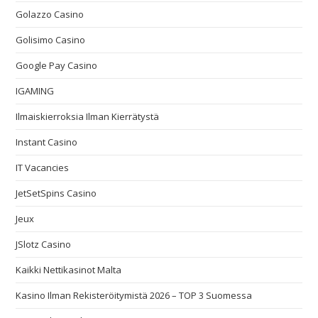
Golazzo Casino
Golisimo Casino
Google Pay Casino
IGAMING
Ilmaiskierroksia Ilman Kierrätystä
Instant Casino
IT Vacancies
JetSetSpins Casino
Jeux
JSlotz Casino
Kaikki Nettikasinot Malta
Kasino Ilman Rekisteröitymistä 2026 – TOP 3 Suomessa