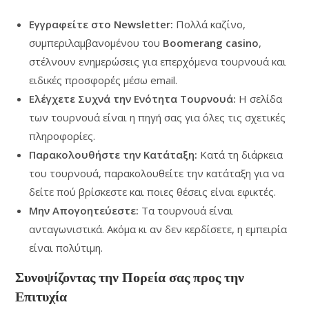
Εγγραφείτε στο Newsletter:
Πολλά καζίνο,
συμπεριλαμβανομένου του
Boomerang casino
,
στέλνουν ενημερώσεις για επερχόμενα τουρνουά και
ειδικές προσφορές μέσω email.
Ελέγχετε Συχνά την Ενότητα Τουρνουά:
Η σελίδα
των τουρνουά είναι η πηγή σας για όλες τις σχετικές
πληροφορίες.
Παρακολουθήστε την Κατάταξη:
Κατά τη διάρκεια
του τουρνουά, παρακολουθείτε την κατάταξη για να
δείτε πού βρίσκεστε και ποιες θέσεις είναι εφικτές.
Μην Απογοητεύεστε:
Τα τουρνουά είναι
ανταγωνιστικά. Ακόμα κι αν δεν κερδίσετε, η εμπειρία
είναι πολύτιμη.
Συνοψίζοντας την Πορεία σας προς την
Επιτυχία