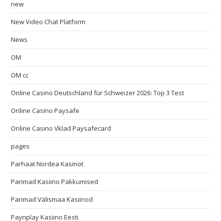
new
New Video Chat Platform
News
OM
OM cc
Online Casino Deutschland für Schweizer 2026: Top 3 Test
Online Casino Paysafe
Online Casino Vklad Paysafecard
pages
Parhaat Nordea Kasinot
Parimad Kasiino Pakkumised
Parimad Välismaa Kasiinod
Paynplay Kasiino Eesti