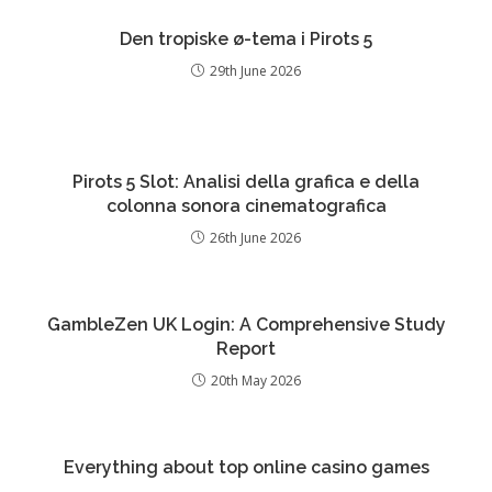
Den tropiske ø-tema i Pirots 5
29th June 2026
Pirots 5 Slot: Analisi della grafica e della
colonna sonora cinematografica
26th June 2026
GambleZen UK Login: A Comprehensive Study
Report
20th May 2026
Everything about top online casino games