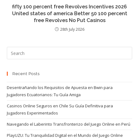
fifty 100 percent free Revolves Incentives 2026
United states of america Better 50 100 percent
free Revolves No Put Casinos
28th July 2026
Recent Posts
Desentrañando los Requisitos de Apuesta en Bwin para
Jugadores Ecuatorianos: Tu Guía Amiga
Casinos Online Seguros en Chile Su Guía Definitiva para
Jugadores Experimentados
Navegando el Laberinto Transfronterizo del Juego Online en Perú
PlayUZU: Tu Tranquilidad Digital en el Mundo del Juego Online