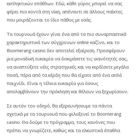
εκπληκτικών επάθλων. Εδώ, κάθε γύρος μπορεί να σας
φέρει πιο κοντά στη νίκη, απέναντι σε άλλους παίκτες
που μοιράζονται το ίδιο πάθος με εσάς.
Τα τουρνουά έχουν γίνει ένα από τα πιο συναρπαστικά
χαρακτηριστικά των σύγχρονων online καζίνο, και το
Boomerang casino δεν αποτελεί εξαίρεση. Προσφέρουν
μια μοναδική ευκαιρία να δοκιμάσετε τις ικανότητές σας,
να αναπτύξετε νέες στρατηγικές και να κερδίσετε μεγάλα
ποσά, πέρα από τα κέρδη που θα είχατε από ένα απλό
παιχνίδι. Είναι η τέλεια ευκαιρία για όσους
απολαμβάνουν την πρόκληση και θέλουν να ξεχωρίσουν.
Σε αυτόν τον οδηγό, θα εξερευνήσουμε τα πάντα
σχετικά με τα τουρνουά που φιλοξενεί το Boomerang
casino. Θα δούμε το πρόγραμμα, τους κανόνες που
πρέπει να γνωρίζετε, καθώς και τα ελκυστικά έπαθλα