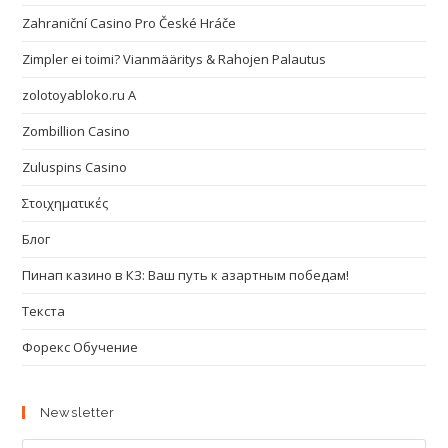
Zahraniční Casino Pro České Hráče
Zimpler ei toimi? Vianmääritys & Rahojen Palautus
zolotoyabloko.ru A
Zombillion Casino
Zuluspins Casino
Στοιχηματικές
Блог
Пинап казино в КЗ: Ваш путь к азартным победам!
Текста
Форекс Обучение
Newsletter