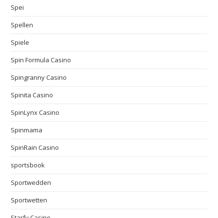
Spei
Spellen
Spiele
Spin Formula Casino
Spingranny Casino
Spinita Casino
SpinLynx Casino
Spinmama
SpinRain Casino
sportsbook
Sportwedden
Sportwetten
Starfy Casino