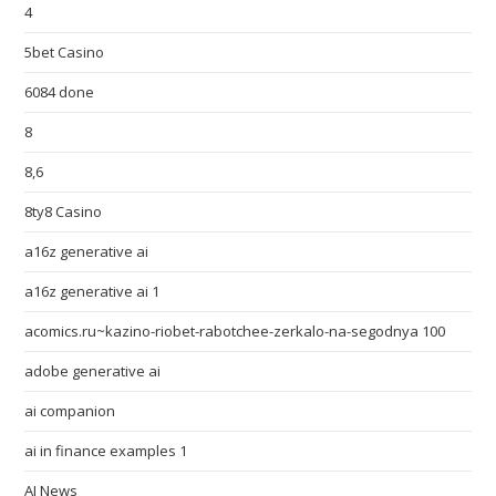
4
5bet Casino
6084 done
8
8,6
8ty8 Casino
a16z generative ai
a16z generative ai 1
acomics.ru~kazino-riobet-rabotchee-zerkalo-na-segodnya 100
adobe generative ai
ai companion
ai in finance examples 1
AI News