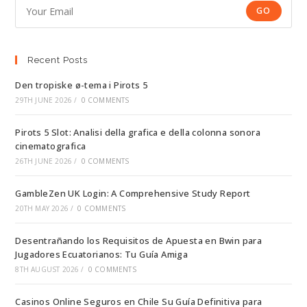
GO
Recent Posts
Den tropiske ø-tema i Pirots 5
29TH JUNE 2026
/
0 COMMENTS
Pirots 5 Slot: Analisi della grafica e della colonna sonora
cinematografica
26TH JUNE 2026
/
0 COMMENTS
GambleZen UK Login: A Comprehensive Study Report
20TH MAY 2026
/
0 COMMENTS
Desentrañando los Requisitos de Apuesta en Bwin para
Jugadores Ecuatorianos: Tu Guía Amiga
8TH AUGUST 2026
/
0 COMMENTS
Casinos Online Seguros en Chile Su Guía Definitiva para