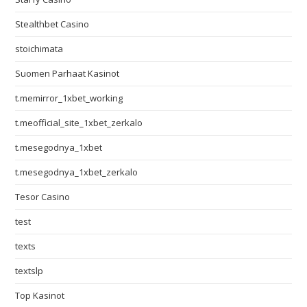
Stealthbet Casino
stoichimata
Suomen Parhaat Kasinot
t.memirror_1xbet_working
t.meofficial_site_1xbet_zerkalo
t.mesegodnya_1xbet
t.mesegodnya_1xbet_zerkalo
Tesor Casino
test
texts
textslp
Top Kasinot