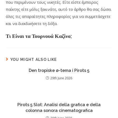
που περιμένουν τους νικητές. Είτε είστε έμπειρος
παίκτης είτε μόλις ξεκινάτε, αυτό το άρθρο θα σας δώσει
όλες τις απαραίτητες πληροφορίες για να συμμετάσχετε
και να διεκδικήσετε τη δόξα.
Τι Είναι τα Τουρνουά Καζίνο;
YOU MIGHT ALSO LIKE
Den tropiske ø-tema i Pirots 5
29th June 2026
Pirots 5 Slot: Analisi della grafica e della
colonna sonora cinematografica