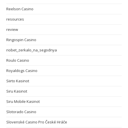
Reelson Casino
resources
review
Ringospin Casino
riobet_zerkalo_na_segodnya
Roulo Casino
Royaldogs Casino
Siirto Kasinot
Siru Kasinot
Siru Mobile Kasinot
Slotorado Casino
Slovenské Casino Pro České Hráče