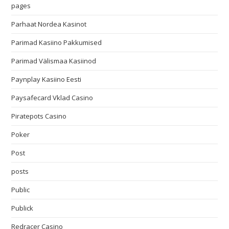
pages
Parhaat Nordea Kasinot
Parimad Kasiino Pakkumised
Parimad Välismaa Kasiinod
Paynplay Kasiino Eesti
Paysafecard Vklad Casino
Piratepots Casino
Poker
Post
posts
Public
Publick
Redracer Casino