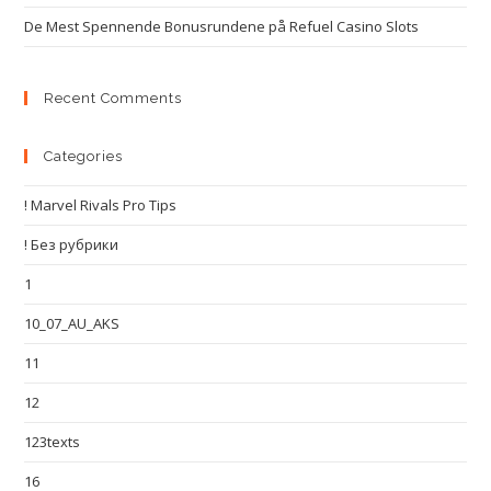
De Mest Spennende Bonusrundene på Refuel Casino Slots
Recent Comments
Categories
! Marvel Rivals Pro Tips
! Без рубрики
1
10_07_AU_AKS
11
12
123texts
16