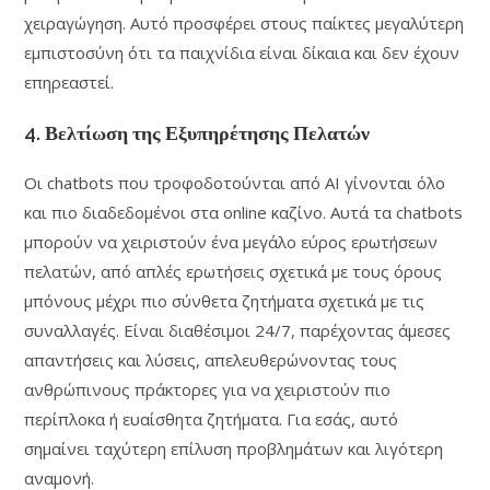
χειραγώγηση. Αυτό προσφέρει στους παίκτες μεγαλύτερη
εμπιστοσύνη ότι τα παιχνίδια είναι δίκαια και δεν έχουν
επηρεαστεί.
4. Βελτίωση της Εξυπηρέτησης Πελατών
Οι chatbots που τροφοδοτούνται από AI γίνονται όλο
και πιο διαδεδομένοι στα online καζίνο. Αυτά τα chatbots
μπορούν να χειριστούν ένα μεγάλο εύρος ερωτήσεων
πελατών, από απλές ερωτήσεις σχετικά με τους όρους
μπόνους μέχρι πιο σύνθετα ζητήματα σχετικά με τις
συναλλαγές. Είναι διαθέσιμοι 24/7, παρέχοντας άμεσες
απαντήσεις και λύσεις, απελευθερώνοντας τους
ανθρώπινους πράκτορες για να χειριστούν πιο
περίπλοκα ή ευαίσθητα ζητήματα. Για εσάς, αυτό
σημαίνει ταχύτερη επίλυση προβλημάτων και λιγότερη
αναμονή.