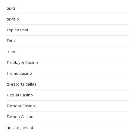
texts
textslp
Top Kasinot
Total
trends
Truelayer Casino
Trumo Casino
ts escorts dallas
TuzBet Casino
Twindor Casino
Twinqo Casino
uncategorised