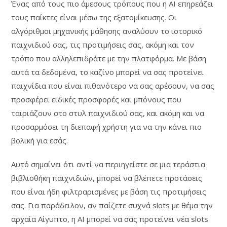
Ένας από τους πιο άμεσους τρόπους που η AI επηρεάζει
τους παίκτες είναι μέσω της εξατομίκευσης. Οι
αλγόριθμοι μηχανικής μάθησης αναλύουν το ιστορικό
παιχνιδιού σας, τις προτιμήσεις σας, ακόμη και τον
τρόπο που αλληλεπιδράτε με την πλατφόρμα. Με βάση
αυτά τα δεδομένα, το καζίνο μπορεί να σας προτείνει
παιχνίδια που είναι πιθανότερο να σας αρέσουν, να σας
προσφέρει ειδικές προσφορές και μπόνους που
ταιριάζουν στο στυλ παιχνιδιού σας, και ακόμη και να
προσαρμόσει τη διεπαφή χρήστη για να την κάνει πιο
βολική για εσάς.
Αυτό σημαίνει ότι αντί να περιηγείστε σε μια τεράστια
βιβλιοθήκη παιχνιδιών, μπορεί να βλέπετε προτάσεις
που είναι ήδη φιλτραρισμένες με βάση τις προτιμήσεις
σας. Για παράδειλον, αν παίζετε συχνά slots με θέμα την
αρχαία Αίγυπτο, η AI μπορεί να σας προτείνει νέα slots