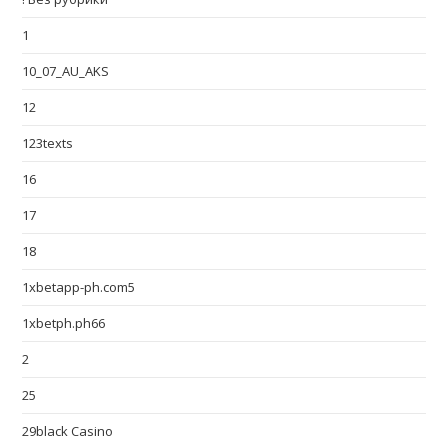
1
10_07_AU_AKS
12
123texts
16
17
18
1xbetapp-ph.com5
1xbetph.ph66
2
25
29black Casino