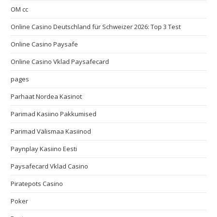
OM cc
Online Casino Deutschland für Schweizer 2026: Top 3 Test
Online Casino Paysafe
Online Casino Vklad Paysafecard
pages
Parhaat Nordea Kasinot
Parimad Kasiino Pakkumised
Parimad Välismaa Kasiinod
Paynplay Kasiino Eesti
Paysafecard Vklad Casino
Piratepots Casino
Poker