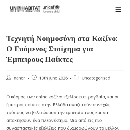
Τεχνητή Νοημοσύνη στα Καζίνο:
Ο Επόμενος Στοίχημα για
Έμπειρους Παίκτες
nanor
13th June 2026
Uncategorised
Ο κόσμος των online καζίνο εξελίσσεται ραγδαία, και οι
έμπειροι παίκτες στην Ελλάδα αναζητούν συνεχώς
τρόπους να βελτιώσουν την εμπειρία τους και να
αποκτήσουν ένα πλεονέκτημα. Μια από τις πιο
συναρπαστικές εξελίξεις που διαμορφώνουν το μέλλον