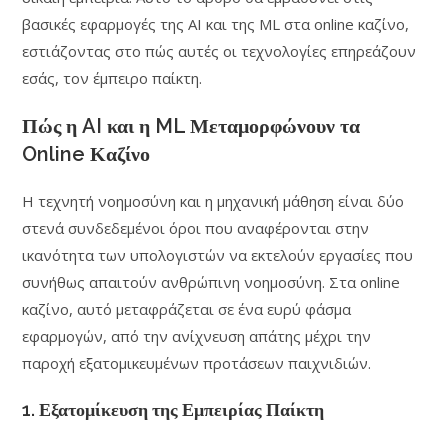
βασικές εφαρμογές της AI και της ML στα online καζίνο,
εστιάζοντας στο πώς αυτές οι τεχνολογίες επηρεάζουν
εσάς, τον έμπειρο παίκτη.
Πώς η AI και η ML Μεταμορφώνουν τα
Online Καζίνο
Η τεχνητή νοημοσύνη και η μηχανική μάθηση είναι δύο
στενά συνδεδεμένοι όροι που αναφέρονται στην
ικανότητα των υπολογιστών να εκτελούν εργασίες που
συνήθως απαιτούν ανθρώπινη νοημοσύνη. Στα online
καζίνο, αυτό μεταφράζεται σε ένα ευρύ φάσμα
εφαρμογών, από την ανίχνευση απάτης μέχρι την
παροχή εξατομικευμένων προτάσεων παιχνιδιών.
1. Εξατομίκευση της Εμπειρίας Παίκτη