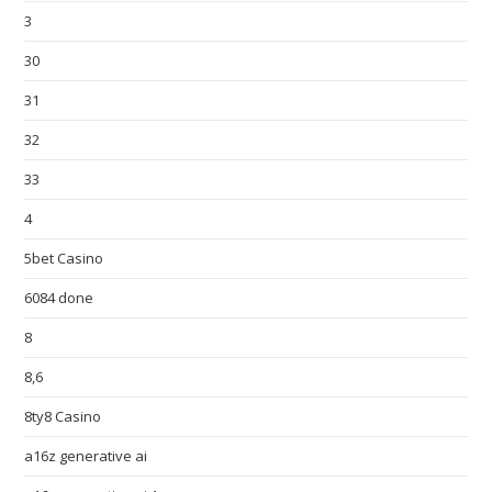
3
30
31
32
33
4
5bet Casino
6084 done
8
8,6
8ty8 Casino
a16z generative ai