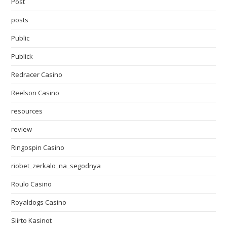
Post
posts
Public
Publick
Redracer Casino
Reelson Casino
resources
review
Ringospin Casino
riobet_zerkalo_na_segodnya
Roulo Casino
Royaldogs Casino
Siirto Kasinot