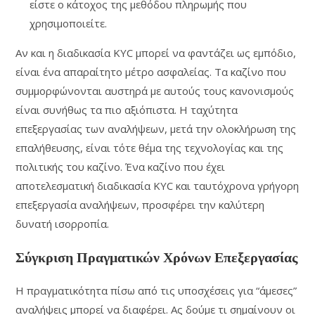
είστε ο κάτοχος της μεθόδου πληρωμής που
χρησιμοποιείτε.
Αν και η διαδικασία KYC μπορεί να φαντάζει ως εμπόδιο,
είναι ένα απαραίτητο μέτρο ασφαλείας. Τα καζίνο που
συμμορφώνονται αυστηρά με αυτούς τους κανονισμούς
είναι συνήθως τα πιο αξιόπιστα. Η ταχύτητα
επεξεργασίας των αναλήψεων, μετά την ολοκλήρωση της
επαλήθευσης, είναι τότε θέμα της τεχνολογίας και της
πολιτικής του καζίνο. Ένα καζίνο που έχει
αποτελεσματική διαδικασία KYC και ταυτόχρονα γρήγορη
επεξεργασία αναλήψεων, προσφέρει την καλύτερη
δυνατή ισορροπία.
Σύγκριση Πραγματικών Χρόνων Επεξεργασίας
Η πραγματικότητα πίσω από τις υποσχέσεις για “άμεσες”
αναλήψεις μπορεί να διαφέρει. Ας δούμε τι σημαίνουν οι