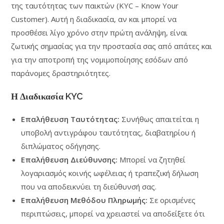
της ταυτότητας των παικτών (KYC – Know Your
Customer). Αυτή η διαδικασία, αν και μπορεί να
προσθέσει λίγο χρόνο στην πρώτη ανάληψη, είναι
ζωτικής σημασίας για την προστασία σας από απάτες και
για την αποτροπή της νομιμοποίησης εσόδων από
παράνομες δραστηριότητες.
Η Διαδικασία KYC
Επαλήθευση Ταυτότητας:
Συνήθως απαιτείται η
υποβολή αντιγράφου ταυτότητας, διαβατηρίου ή
διπλώματος οδήγησης.
Επαλήθευση Διεύθυνσης:
Μπορεί να ζητηθεί
λογαριασμός κοινής ωφέλειας ή τραπεζική δήλωση
που να αποδεικνύει τη διεύθυνσή σας.
Επαλήθευση Μεθόδου Πληρωμής:
Σε ορισμένες
περιπτώσεις, μπορεί να χρειαστεί να αποδείξετε ότι