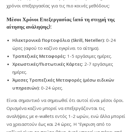
χρόνοι επεξεργασίας για τις πιο κοινές μεθόδους:
Μέσοι Χρόνοι Επεξεργασίας (από τη στιγμή της
αίτησης ανάληψης):
Ηλεκτρονικά Πορτοφόλια (Skrill, Neteller):
0-24
ώρες (αφού το καζίνο εγκρίνει το αίτημα).
Τραπεζικές Μεταφορές:
1-5 εργάσιμες ημέρες.
Χρεωστικές/Πιστωτικές Κάρτες:
2-7 εργάσιμες
ημέρες.
Άμεσες Τραπεζικές Μεταφορές (μέσω ειδικών
υπηρεσιών):
0-24 ώρες.
Είναι σημαντικό να σημειωθεί ότι αυτοί είναι μέσοι όροι.
Ορισμένα καζίνο μπορεί να επεξεργάζονται τις
αναλήψεις με e-wallets εντός 1-2 ωρών, ενώ άλλα μπορεί
να χρειαστούν έως και 24 ώρες. Η “έγκριση από το