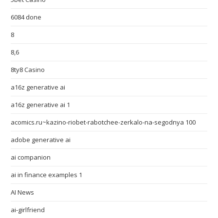
6084 done
8
8,6
8ty8 Casino
a16z generative ai
a16z generative ai 1
acomics.ru~kazino-riobet-rabotchee-zerkalo-na-segodnya 100
adobe generative ai
ai companion
ai in finance examples 1
AI News
ai-girlfriend