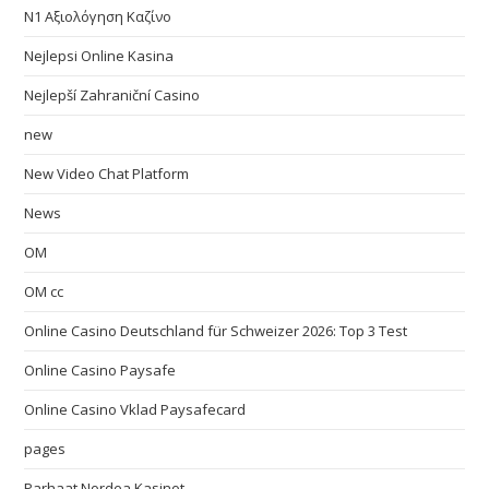
N1 Αξιολόγηση Καζίνο
Nejlepsi Online Kasina
Nejlepší Zahraniční Casino
new
New Video Chat Platform
News
OM
OM cc
Online Casino Deutschland für Schweizer 2026: Top 3 Test
Online Casino Paysafe
Online Casino Vklad Paysafecard
pages
Parhaat Nordea Kasinot