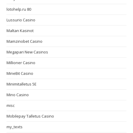
lotohelp.ru 80
Lussurio Casino
Maltan Kasinot
Mamzinobet Casino
Megapari New Casinos
Millioner Casino
MineBit Casino
Minimitalletus 5E
Mino Casino
misc
Mobilepay Talletus Casino
my_texts