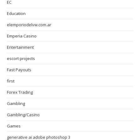
EC
Education
elemporiodelvw.com.ar
Emperia Casino
Entertainment
escort projects
Fast Payouts
first
Forex Trading
Gambling
Gambling/Casino
Games
generative ai adobe photoshop 3