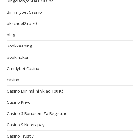
BingoBongoStars Casino
Binnarybet Casino
bkschool2.ru 70
blog
Bookkeeping
bookmaker
Candybet Casino
casino
Casino Minimální Vklad 100 Kč
Casino Privé
Casino S Bonusem Za Registraci
Casino S Neterapay
Casino Trustly