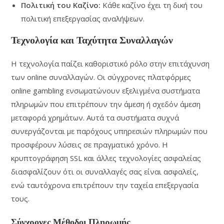
Πολιτική του Καζίνο:
Κάθε καζίνο έχει τη δική του
πολιτική επεξεργασίας αναλήψεων.
Τεχνολογία και Ταχύτητα Συναλλαγών
Η τεχνολογία παίζει καθοριστικό ρόλο στην επιτάχυνση
των online συναλλαγών. Οι σύγχρονες πλατφόρμες
online gambling ενσωματώνουν εξελιγμένα συστήματα
πληρωμών που επιτρέπουν την άμεση ή σχεδόν άμεση
μεταφορά χρημάτων. Αυτά τα συστήματα συχνά
συνεργάζονται με παρόχους υπηρεσιών πληρωμών που
προσφέρουν λύσεις σε πραγματικό χρόνο. Η
κρυπτογράφηση SSL και άλλες τεχνολογίες ασφαλείας
διασφαλίζουν ότι οι συναλλαγές σας είναι ασφαλείς,
ενώ ταυτόχρονα επιτρέπουν την ταχεία επεξεργασία
τους.
Σύγχρονες Μέθοδοι Πληρωμής