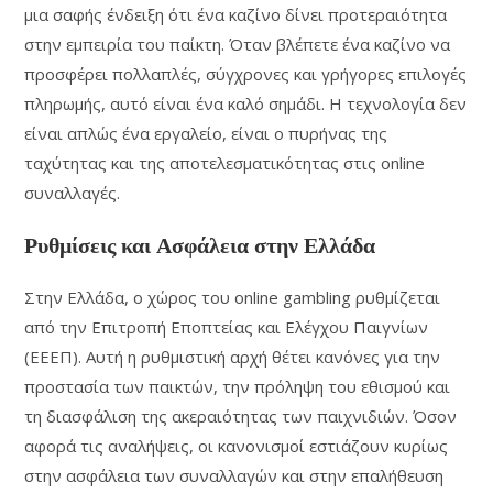
μια σαφής ένδειξη ότι ένα καζίνο δίνει προτεραιότητα
στην εμπειρία του παίκτη. Όταν βλέπετε ένα καζίνο να
προσφέρει πολλαπλές, σύγχρονες και γρήγορες επιλογές
πληρωμής, αυτό είναι ένα καλό σημάδι. Η τεχνολογία δεν
είναι απλώς ένα εργαλείο, είναι ο πυρήνας της
ταχύτητας και της αποτελεσματικότητας στις online
συναλλαγές.
Ρυθμίσεις και Ασφάλεια στην Ελλάδα
Στην Ελλάδα, ο χώρος του online gambling ρυθμίζεται
από την Επιτροπή Εποπτείας και Ελέγχου Παιγνίων
(ΕΕΕΠ). Αυτή η ρυθμιστική αρχή θέτει κανόνες για την
προστασία των παικτών, την πρόληψη του εθισμού και
τη διασφάλιση της ακεραιότητας των παιχνιδιών. Όσον
αφορά τις αναλήψεις, οι κανονισμοί εστιάζουν κυρίως
στην ασφάλεια των συναλλαγών και στην επαλήθευση