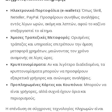
Ηλεκτρονικά Πορτοφόλια (e-wallets):
Όπως Skrill,
Neteller, PayPal. Προσφέρουν συνήθως αναλήψεις
εντός λίγων ωρών, ακόμη και λεπτών, αφού το καζίνο
επεξεργαστεί το αίτημα.
Άμεσες Τραπεζικές Μεταφορές:
Ορισμένες
τράπεζες και υπηρεσίες επιτρέπουν την άμεση
μεταφορά χρημάτων, μειώνοντας τον χρόνο
αναμονής σε λίγες ώρες.
Κρυπτονομίσματα:
Αν και λιγότερο διαδεδομένα, τα
κρυπτονομίσματα μπορούν να προσφέρουν
εξαιρετικά γρήγορες και ανώνυμες αναλήψεις.
Προπληρωμένες Κάρτες και Κουπόνια:
Μπορούν να
είναι γρήγορες, αλλά συχνά έχουν όρια και
περιορισμούς.
Η επένδυση σε σύγχρονες τεχνολογίες πληρωμών είναι