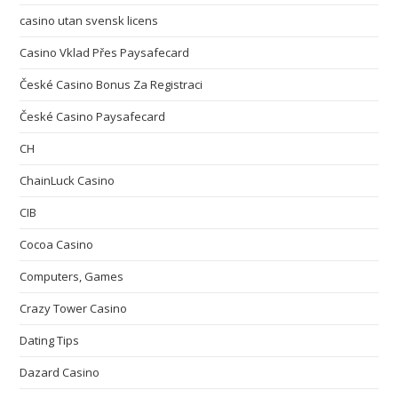
casino utan svensk licens
Casino Vklad Přes Paysafecard
České Casino Bonus Za Registraci
České Casino Paysafecard
CH
ChainLuck Casino
CIB
Cocoa Casino
Computers, Games
Crazy Tower Сasino
Dating Tips
Dazard Casino