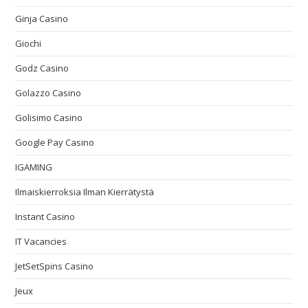
Ginja Casino
Giochi
Godz Casino
Golazzo Casino
Golisimo Casino
Google Pay Casino
IGAMING
Ilmaiskierroksia Ilman Kierrätystä
Instant Casino
IT Vacancies
JetSetSpins Casino
Jeux