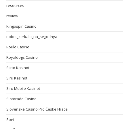
resources
review
Ringospin Casino
riobet_zerkalo_na_segodnya
Roulo Casino
Royaldogs Casino
Siirto Kasinot
Siru Kasinot
Siru Mobile Kasinot
Slotorado Casino
Slovenské Casino Pro České Hráče
Spei