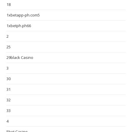
18
1xbetapp-ph.com5
1xbetph.ph66
2
25
29black Casino
3
30
31
32
33
4
5bet Casino