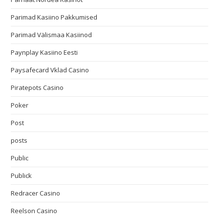
Parimad Kasiino Pakkumised
Parimad Välismaa Kasiinod
Paynplay Kasiino Eesti
Paysafecard Vklad Casino
Piratepots Casino
Poker
Post
posts
Public
Publick
Redracer Casino
Reelson Casino