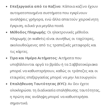
Επεξεργασία από το Καζίνο:
Κάποια καζίνο έχουν
αυτοματοποιημένα συστήματα που εγκρίνουν
αναλήψεις γρήγορα, ενώ άλλα απαιτούν χειροκίνητη
έγκριση, ειδικά για μεγάλα ποσά.
Μέθοδος Πληρωμής:
Οι ηλεκτρονικές μέθοδοι
πληρωμής (e-wallets) είναι συνήθως οι ταχύτερες,
ακολουθούμενες από τις τραπεζικές μεταφορές και
τις κάρτες.
Ώρα και Ημέρα Αιτήματος:
Αιτήματα που
υποβάλλονται αργά το βράδυ ή τα Σαββατοκύριακα
μπορεί να καθυστερήσουν, καθώς οι τράπεζες και οι
εταιρείες επεξεργασίας μπορεί να μην λειτουργούν.
Επαλήθευση Ταυτότητας (KYC):
Αν δεν έχετε
ολοκληρώσει τη διαδικασία επαλήθευσης ταυτότητας,
η πρώτη σας ανάληψη μπορεί να καθυστερήσει
σημαντικά.