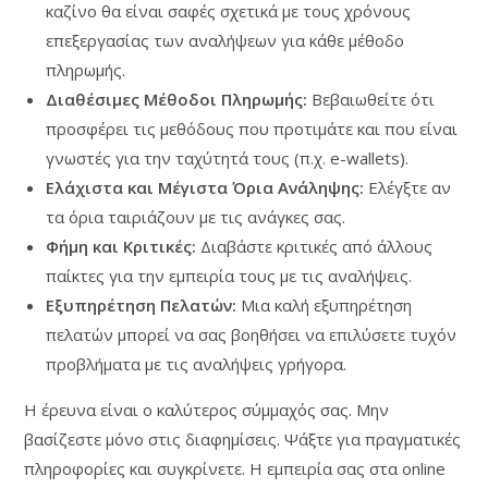
καζίνο θα είναι σαφές σχετικά με τους χρόνους
επεξεργασίας των αναλήψεων για κάθε μέθοδο
πληρωμής.
Διαθέσιμες Μέθοδοι Πληρωμής:
Βεβαιωθείτε ότι
προσφέρει τις μεθόδους που προτιμάτε και που είναι
γνωστές για την ταχύτητά τους (π.χ. e-wallets).
Ελάχιστα και Μέγιστα Όρια Ανάληψης:
Ελέγξτε αν
τα όρια ταιριάζουν με τις ανάγκες σας.
Φήμη και Κριτικές:
Διαβάστε κριτικές από άλλους
παίκτες για την εμπειρία τους με τις αναλήψεις.
Εξυπηρέτηση Πελατών:
Μια καλή εξυπηρέτηση
πελατών μπορεί να σας βοηθήσει να επιλύσετε τυχόν
προβλήματα με τις αναλήψεις γρήγορα.
Η έρευνα είναι ο καλύτερος σύμμαχός σας. Μην
βασίζεστε μόνο στις διαφημίσεις. Ψάξτε για πραγματικές
πληροφορίες και συγκρίνετε. Η εμπειρία σας στα online