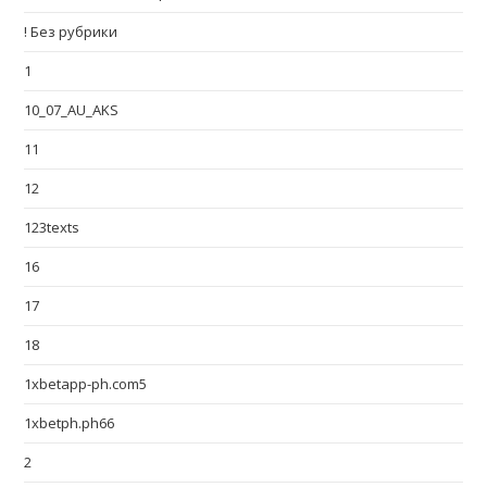
! Без рубрики
1
10_07_AU_AKS
11
12
123texts
16
17
18
1xbetapp-ph.com5
1xbetph.ph66
2