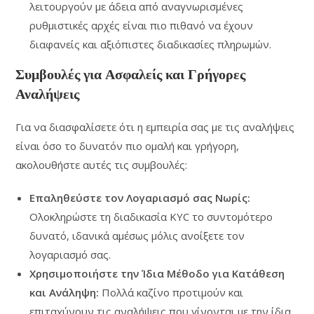
λειτουργούν με άδεια από αναγνωρισμένες
ρυθμιστικές αρχές είναι πιο πιθανό να έχουν
διαφανείς και αξιόπιστες διαδικασίες πληρωμών.
Συμβουλές για Ασφαλείς και Γρήγορες
Αναλήψεις
Για να διασφαλίσετε ότι η εμπειρία σας με τις αναλήψεις
είναι όσο το δυνατόν πιο ομαλή και γρήγορη,
ακολουθήστε αυτές τις συμβουλές:
Επαληθεύστε τον Λογαριασμό σας Νωρίς:
Ολοκληρώστε τη διαδικασία KYC το συντομότερο
δυνατό, ιδανικά αμέσως μόλις ανοίξετε τον
λογαριασμό σας.
Χρησιμοποιήστε την Ίδια Μέθοδο για Κατάθεση
και Ανάληψη:
Πολλά καζίνο προτιμούν και
επιταχύνουν τις αναλήψεις που γίνονται με την ίδια