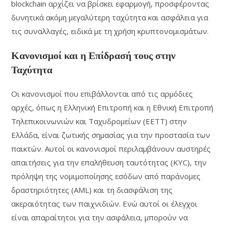
blockchain αρχίζει να βρίσκει εφαρμογή, προσφέροντας
δυνητικά ακόμη μεγαλύτερη ταχύτητα και ασφάλεια για
τις συναλλαγές, ειδικά με τη χρήση κρυπτονομισμάτων.
Κανονισμοί και η Επίδρασή τους στην
Ταχύτητα
Οι κανονισμοί που επιβάλλονται από τις αρμόδιες
αρχές, όπως η Ελληνική Επιτροπή και η Εθνική Επιτροπή
Τηλεπικοινωνιών και Ταχυδρομείων (ΕΕΤΤ) στην
Ελλάδα, είναι ζωτικής σημασίας για την προστασία των
παικτών. Αυτοί οι κανονισμοί περιλαμβάνουν αυστηρές
απαιτήσεις για την επαλήθευση ταυτότητας (KYC), την
πρόληψη της νομιμοποίησης εσόδων από παράνομες
δραστηριότητες (AML) και τη διασφάλιση της
ακεραιότητας των παιχνιδιών. Ενώ αυτοί οι έλεγχοι
είναι απαραίτητοι για την ασφάλεια, μπορούν να