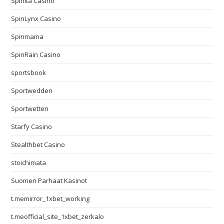
Spinita Casino
SpinLynx Casino
Spinmama
SpinRain Casino
sportsbook
Sportwedden
Sportwetten
Starfy Casino
Stealthbet Casino
stoichimata
Suomen Parhaat Kasinot
t.memirror_1xbet_working
t.meofficial_site_1xbet_zerkalo