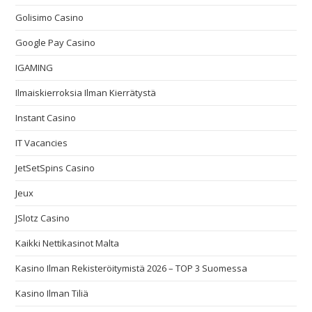
Golisimo Casino
Google Pay Casino
IGAMING
Ilmaiskierroksia Ilman Kierrätystä
Instant Casino
IT Vacancies
JetSetSpins Casino
Jeux
JSlotz Casino
Kaikki Nettikasinot Malta
Kasino Ilman Rekisteröitymistä 2026 – TOP 3 Suomessa
Kasino Ilman Tiliä