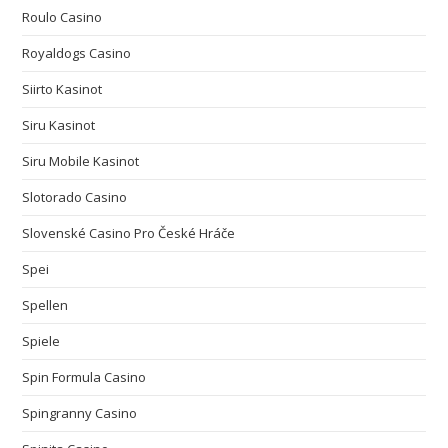
Roulo Casino
Royaldogs Casino
Siirto Kasinot
Siru Kasinot
Siru Mobile Kasinot
Slotorado Casino
Slovenské Casino Pro České Hráče
Spei
Spellen
Spiele
Spin Formula Casino
Spingranny Casino