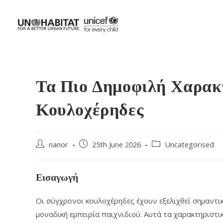
Τα Πιο Δημοφιλή Χαρακτ
Κουλοχέρηδες
nanor
25th June 2026
Uncategorised
Εισαγωγή
Οι σύγχρονοι κουλοχέρηδες έχουν εξελιχθεί σημαντι
μοναδική εμπειρία παιχνιδιού. Αυτά τα χαρακτηριστικ