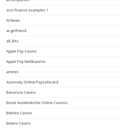
ai in finance examples 1
AI News
ai-girlfriend
all_BAz
Apple Pay Casino
Apple Pay Nettikasinot
articles
Automaty Online Paysafecard
Bananzia Casino
Beste Ausländische Online Casinos
Betcleo Casino
Betero Casino