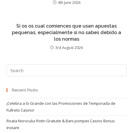
4th June 2026
Si os os cual comiences que usan apuestas
pequenas, especialmente si no sabes debido a
los normas
3rd August 2026
Recent Posts
¡Celebra a lo Grande con las Promociones de Temporada de
Fullreto Casino!
Roata Norocului Rotiri Gratuite & Bani pompeii Casino Bonus
Instant