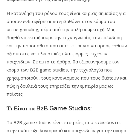
Η κατανόηση του ρόλου τους είναι καίριας σημασίας για
όποιον ενδιαφέρεται να εμβαθύνει στον κόσμο του
online gambling, πέρα από την απλή συμμετοχή. Μας
βοηθά να εκτιμήσουμε την τεχνογνωσία, την επένδυση
και την προσπάθεια που απαιτείται για να προσφερθούν
αξιόπιστες και ελκυστικές πλατφόρμες τυχερών
παιχνιδιών. Σε αυτό το άρθρο, θα εξερευνήσουμε τον
κόσμο των B2B game studios, την τεχνολογία που
χρησιμοποιούν, τους κανονισμούς που τους διέπουν και
πώς η δουλειά τους επηρεάζει την εμπειρία μας ως
παίκτες.
Τι Είναι τα B2B Game Studios;
Τα B2B game studios είναι εταιρείες που ειδικεύονται
στην ανάπτυξη λογισμικού και παιχνιδιών για την αγορά