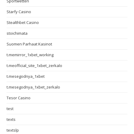
Sportwetten
Starfy Casino
Stealthbet Casino
stoichimata
Suomen Parhaat Kasinot
t.memirror_1xbet_working
t.meofficial_site_1xbet_zerkalo
t.mesegodnya_1xbet
t.mesegodnya_1xbet_zerkalo
Tesor Casino
test
texts
textslp