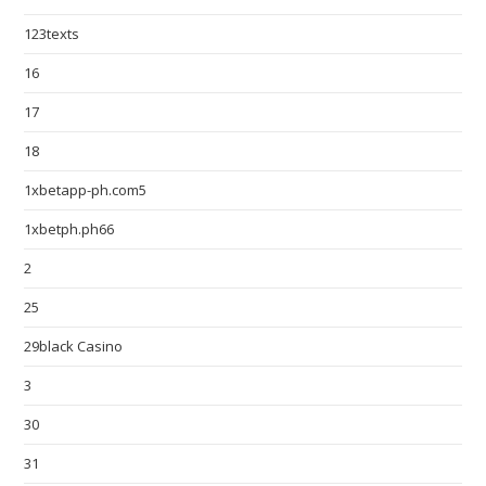
123texts
16
17
18
1xbetapp-ph.com5
1xbetph.ph66
2
25
29black Casino
3
30
31