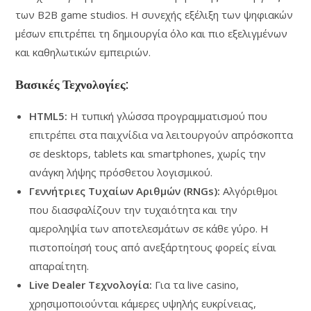
των B2B game studios. Η συνεχής εξέλιξη των ψηφιακών
μέσων επιτρέπει τη δημιουργία όλο και πιο εξελιγμένων
και καθηλωτικών εμπειριών.
Βασικές Τεχνολογίες:
HTML5:
Η τυπική γλώσσα προγραμματισμού που
επιτρέπει στα παιχνίδια να λειτουργούν απρόσκοπτα
σε desktops, tablets και smartphones, χωρίς την
ανάγκη λήψης πρόσθετου λογισμικού.
Γεννήτριες Τυχαίων Αριθμών (RNGs):
Αλγόριθμοι
που διασφαλίζουν την τυχαιότητα και την
αμεροληψία των αποτελεσμάτων σε κάθε γύρο. Η
πιστοποίησή τους από ανεξάρτητους φορείς είναι
απαραίτητη.
Live Dealer Τεχνολογία:
Για τα live casino,
χρησιμοποιούνται κάμερες υψηλής ευκρίνειας,