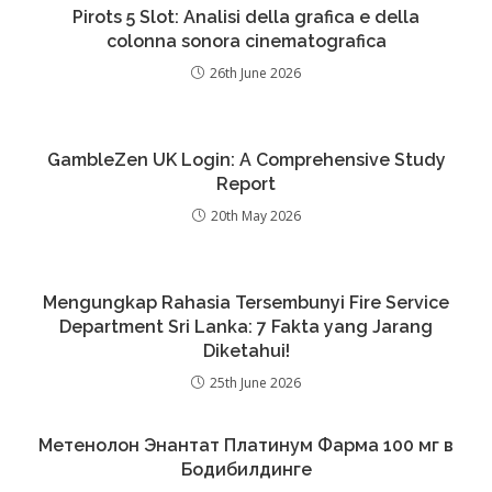
Pirots 5 Slot: Analisi della grafica e della
colonna sonora cinematografica
26th June 2026
GambleZen UK Login: A Comprehensive Study
Report
20th May 2026
Mengungkap Rahasia Tersembunyi Fire Service
Department Sri Lanka: 7 Fakta yang Jarang
Diketahui!
25th June 2026
Метенолон Энантат Платинум Фарма 100 мг в
Бодибилдинге