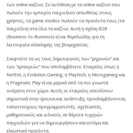
των online καζίνο. Σε αντίθεση με τα online καζίνο που
πωλούν την εμπειρία παιχνιδιού απευθείας στους
χρήστες, τα game studios πωλούν τα προϊόντα τους (τα
παιχνίδια) στα ίδια τα καζίνο. Αυτή η σχέση B2B
(Business-to-Business) είναι θεμελιώδης για τη
λειτουργία ολόκληρης της βιομηχανίας.
Σκεφτείτε τα ως τους δημιουργούς των “μηχανών” και
των “εμπειριών” που απολαμβάνετε. Εταιρείες όπως η
NetEnt, η Evolution Gaming, η Playtech, η Microgaming και
η Pragmatic Play είναι μερικά από τα πιο γνωστά
ονόματα στον χώρο. Αυτές οι εταιρείες επενδύουν
σημαντικά στην έρευνα και ανάπτυξη, προσλαμβάνοντας
ταλαντούχους προγραμματιστές, σχεδιαστές,
μαθηματικούς και ειδικούς σε θέματα τυχερών
παιχνιδιών για να δημιουργήσουν καινοτόμα και
ελκυστικά προϊόντα.