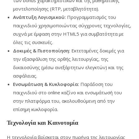
των bonus χαρακτηριστικών και της μαθηματικής
μοντελοποίησης (RTP, μεταβλητότητα).
Ανάπτυξη Λογισμικού:
Προγραμματισμός του
παιχνιδιού χρησιμοποιώντας σύγχρονες τεχνολογίες,
συχνά με έμφαση στην HTML5 για συμβατότητα με
όλες τις συσκευές.
Δοκιμές & Πιστοποίηση:
Εκτεταμένες δοκιμές για
την εξασφάλιση της ορθής λειτουργίας, της
δικαιοσύνης (μέσω ανεξάρτητων ελεγκτών) και της
ασφάλειας.
Ενσωμάτωση & Κυκλοφορία:
Παράδοση του
παιχνιδιού στο online καζίνο και ενσωμάτωσή του
στην πλατφόρμα του, ακολουθούμενη από την
επίσημη κυκλοφορία.
Τεχνολογία και Καινοτομία
Η τεχνολογία βρίσκεται στον πυρήνα της λειτουργίας