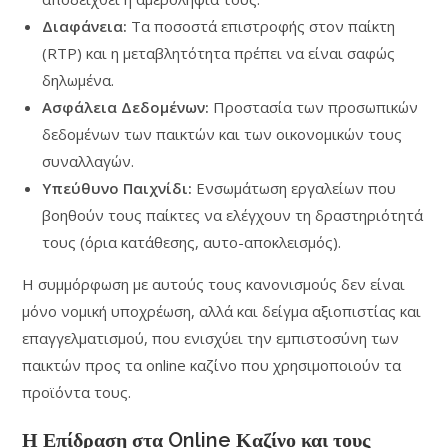
Διαφάνεια:
Τα ποσοστά επιστροφής στον παίκτη
(RTP) και η μεταβλητότητα πρέπει να είναι σαφώς
δηλωμένα.
Ασφάλεια Δεδομένων:
Προστασία των προσωπικών
δεδομένων των παικτών και των οικονομικών τους
συναλλαγών.
Υπεύθυνο Παιχνίδι:
Ενσωμάτωση εργαλείων που
βοηθούν τους παίκτες να ελέγχουν τη δραστηριότητά
τους (όρια κατάθεσης, αυτο-αποκλεισμός).
Η συμμόρφωση με αυτούς τους κανονισμούς δεν είναι
μόνο νομική υποχρέωση, αλλά και δείγμα αξιοπιστίας και
επαγγελματισμού, που ενισχύει την εμπιστοσύνη των
παικτών προς τα online καζίνο που χρησιμοποιούν τα
προϊόντα τους.
Η Επίδραση στα Online Καζίνο και τους