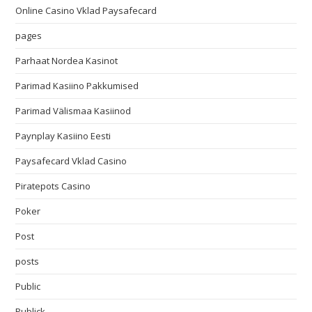
Online Casino Vklad Paysafecard
pages
Parhaat Nordea Kasinot
Parimad Kasiino Pakkumised
Parimad Välismaa Kasiinod
Paynplay Kasiino Eesti
Paysafecard Vklad Casino
Piratepots Casino
Poker
Post
posts
Public
Publick