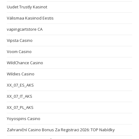
Uudet Trustly Kasinot
Välismaa Kasiinod Eestis
vapingcartstore CA
Vipsta Casino
Voom Casino
WildChance Casino
Wildies Casino
XX_07_ES_AKS
XX_07_IT_AKS
XX_07_PL_AKS
Yoyospins Casino
Zahraniční Casino Bonus Za Registraci 2026: TOP Nabídky