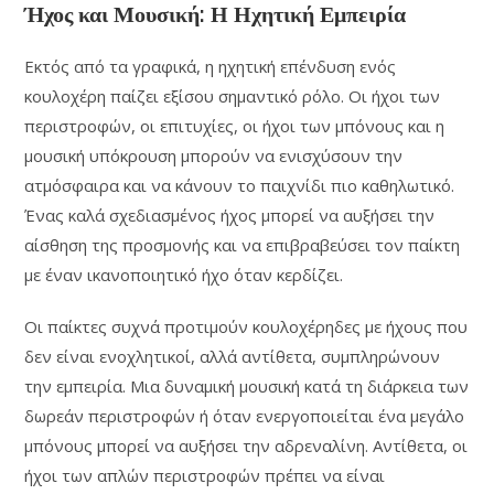
Ήχος και Μουσική: Η Ηχητική Εμπειρία
Εκτός από τα γραφικά, η ηχητική επένδυση ενός
κουλοχέρη παίζει εξίσου σημαντικό ρόλο. Οι ήχοι των
περιστροφών, οι επιτυχίες, οι ήχοι των μπόνους και η
μουσική υπόκρουση μπορούν να ενισχύσουν την
ατμόσφαιρα και να κάνουν το παιχνίδι πιο καθηλωτικό.
Ένας καλά σχεδιασμένος ήχος μπορεί να αυξήσει την
αίσθηση της προσμονής και να επιβραβεύσει τον παίκτη
με έναν ικανοποιητικό ήχο όταν κερδίζει.
Οι παίκτες συχνά προτιμούν κουλοχέρηδες με ήχους που
δεν είναι ενοχλητικοί, αλλά αντίθετα, συμπληρώνουν
την εμπειρία. Μια δυναμική μουσική κατά τη διάρκεια των
δωρεάν περιστροφών ή όταν ενεργοποιείται ένα μεγάλο
μπόνους μπορεί να αυξήσει την αδρεναλίνη. Αντίθετα, οι
ήχοι των απλών περιστροφών πρέπει να είναι