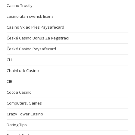
Casino Trustly
casino utan svensk licens
Casino Vklad Přes Paysafecard
České Casino Bonus Za Registraci
České Casino Paysafecard
CH
ChainLuck Casino
CIB
Cocoa Casino
Computers, Games
Crazy Tower Сasino
Dating Tips