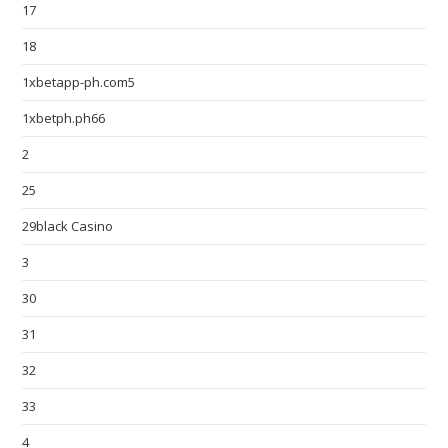
17
18
1xbetapp-ph.com5
1xbetph.ph66
2
25
29black Casino
3
30
31
32
33
4