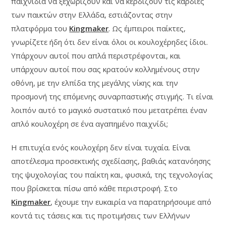
παιχνίδια να ξεχωρίζουν και να κερδίζουν τις καρδιές
των παικτών στην Ελλάδα, εστιάζοντας στην
πλατφόρμα του
Kingmaker
. Ως έμπειροι παίκτες,
γνωρίζετε ήδη ότι δεν είναι όλοι οι κουλοχέρηδες ίδιοι.
Υπάρχουν αυτοί που απλά περιστρέφονται, και
υπάρχουν αυτοί που σας κρατούν κολλημένους στην
οθόνη, με την ελπίδα της μεγάλης νίκης και την
προσμονή της επόμενης συναρπαστικής στιγμής. Τι είναι
λοιπόν αυτό το μαγικό συστατικό που μετατρέπει έναν
απλό κουλοχέρη σε ένα αγαπημένο παιχνίδι;
Η επιτυχία ενός κουλοχέρη δεν είναι τυχαία. Είναι
αποτέλεσμα προσεκτικής σχεδίασης, βαθιάς κατανόησης
της ψυχολογίας του παίκτη και, φυσικά, της τεχνολογίας
που βρίσκεται πίσω από κάθε περιστροφή. Στο
Kingmaker
, έχουμε την ευκαιρία να παρατηρήσουμε από
κοντά τις τάσεις και τις προτιμήσεις των Ελλήνων