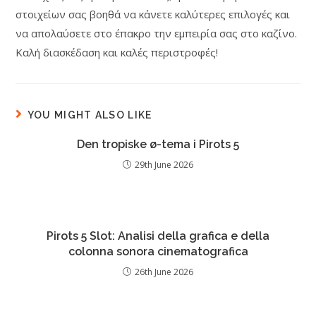
στοιχείων σας βοηθά να κάνετε καλύτερες επιλογές και
να απολαύσετε στο έπακρο την εμπειρία σας στο καζίνο.
Καλή διασκέδαση και καλές περιστροφές!
YOU MIGHT ALSO LIKE
Den tropiske ø-tema i Pirots 5
29th June 2026
Pirots 5 Slot: Analisi della grafica e della
colonna sonora cinematografica
26th June 2026