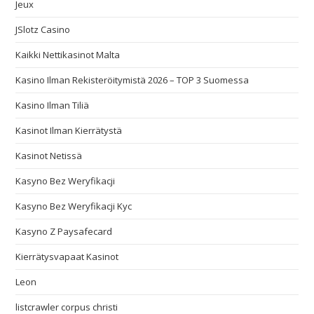
Jeux
JSlotz Casino
Kaikki Nettikasinot Malta
Kasino Ilman Rekisteröitymistä 2026 – TOP 3 Suomessa
Kasino Ilman Tiliä
Kasinot Ilman Kierrätystä
Kasinot Netissä
Kasyno Bez Weryfikacji
Kasyno Bez Weryfikacji Kyc
Kasyno Z Paysafecard
Kierrätysvapaat Kasinot
Leon
listcrawler corpus christi