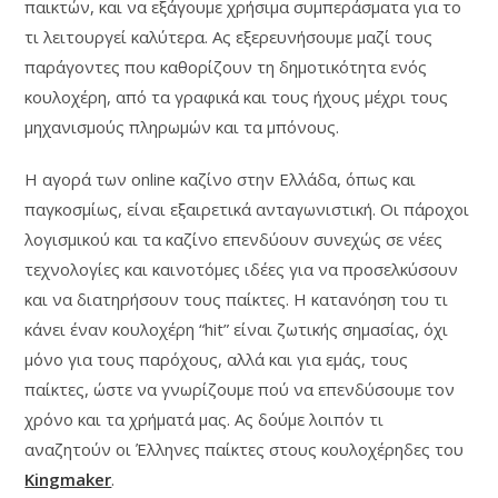
παικτών, και να εξάγουμε χρήσιμα συμπεράσματα για το
τι λειτουργεί καλύτερα. Ας εξερευνήσουμε μαζί τους
παράγοντες που καθορίζουν τη δημοτικότητα ενός
κουλοχέρη, από τα γραφικά και τους ήχους μέχρι τους
μηχανισμούς πληρωμών και τα μπόνους.
Η αγορά των online καζίνο στην Ελλάδα, όπως και
παγκοσμίως, είναι εξαιρετικά ανταγωνιστική. Οι πάροχοι
λογισμικού και τα καζίνο επενδύουν συνεχώς σε νέες
τεχνολογίες και καινοτόμες ιδέες για να προσελκύσουν
και να διατηρήσουν τους παίκτες. Η κατανόηση του τι
κάνει έναν κουλοχέρη “hit” είναι ζωτικής σημασίας, όχι
μόνο για τους παρόχους, αλλά και για εμάς, τους
παίκτες, ώστε να γνωρίζουμε πού να επενδύσουμε τον
χρόνο και τα χρήματά μας. Ας δούμε λοιπόν τι
αναζητούν οι Έλληνες παίκτες στους κουλοχέρηδες του
Kingmaker
.