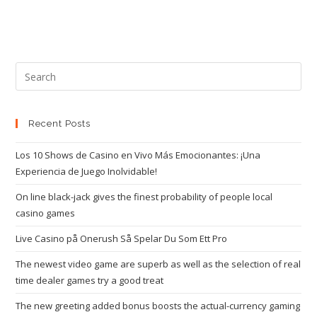
Recent Posts
Los 10 Shows de Casino en Vivo Más Emocionantes: ¡Una
Experiencia de Juego Inolvidable!
On line black-jack gives the finest probability of people local
casino games
Live Casino på Onerush Så Spelar Du Som Ett Pro
The newest video game are superb as well as the selection of real
time dealer games try a good treat
The new greeting added bonus boosts the actual-currency gaming