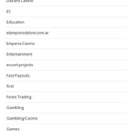
Dazard Casino
EC
Education
elemporiodelvw.com.ar
Emperia Casino
Entertainment
escort projects
Fast Payouts
first
Forex Trading
Gambling
Gambling/Casino
Games