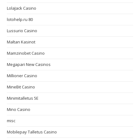
LolaJack Casino
lotohelp.ru 80
Lussurio Casino
Maltan Kasinot
Mamzinobet Casino
Megapari New Casinos
Millioner Casino
MineBit Casino
Minimitalletus 5E
Mino Casino
misc
Mobilepay Talletus Casino