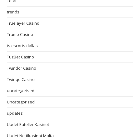
Total
trends
Truelayer Casino
Trumo Casino
ts escorts dallas
TuzBet Casino
Twindor Casino
Twinqo Casino
uncategorised
Uncategorized
updates
Uudet Euteller Kasinot
Uudet Nettikasinot Malta