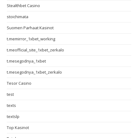
Stealthbet Casino
stoichimata
Suomen Parhaat Kasinot
t.memirror_1xbet_working
t.meofficial_site_1xbet_zerkalo
t.mesegodnya_1xbet
t.mesegodnya_1xbet_zerkalo
Tesor Casino
test
texts
textslp
Top Kasinot