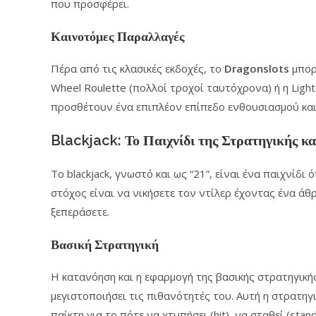
που προσφέρει.
Καινοτόμες Παραλλαγές
Πέρα από τις κλασικές εκδοχές, το
Dragonslots
μπορε
Wheel Roulette (πολλοί τροχοί ταυτόχρονα) ή η Light
προσθέτουν ένα επιπλέον επίπεδο ενθουσιασμού και
Blackjack: Το Παιχνίδι της Στρατηγικής κα
Το blackjack, γνωστό και ως “21”, είναι ένα παιχνίδι
στόχος είναι να νικήσετε τον ντίλερ έχοντας ένα ά
ξεπεράσετε.
Βασική Στρατηγική
Η κατανόηση και η εφαρμογή της βασικής στρατηγικής 
μεγιστοποιήσει τις πιθανότητές του. Αυτή η στρατηγ
παίκτη για το πότε να χτυπήσει (hit), να σταθεί (stan