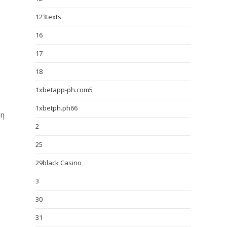
123texts
16
17
18
1xbetapp-ph.com5
1xbetph.ph66
 η
2
25
29black Casino
3
30
31