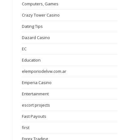
Computers, Games
Crazy Tower Сasino
Dating Tips
Dazard Casino
EC
Education
elemporiodelvw.com.ar
Emperia Casino
Entertainment
escort projects
Fast Payouts
first
Forex Trading