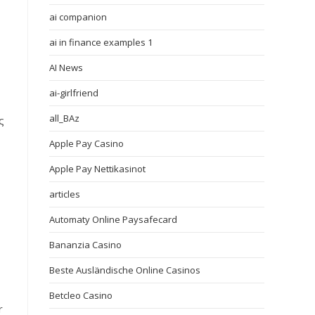
ai companion
ai in finance examples 1
AI News
ai-girlfriend
all_BAz
ς
Apple Pay Casino
Apple Pay Nettikasinot
articles
Automaty Online Paysafecard
,
Bananzia Casino
Beste Ausländische Online Casinos
Betcleo Casino
r