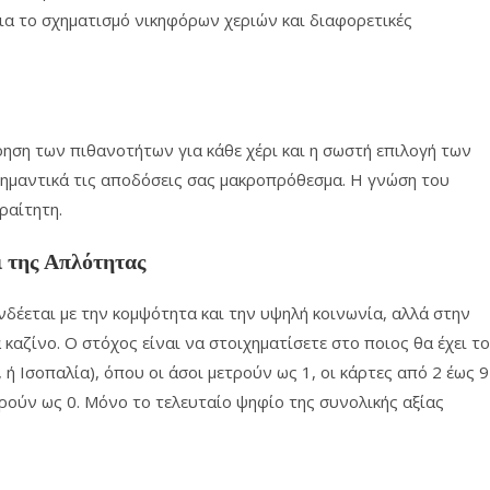
 για το σχηματισμό νικηφόρων χεριών και διαφορετικές
νόηση των πιθανοτήτων για κάθε χέρι και η σωστή επιλογή των
ημαντικά τις αποδόσεις σας μακροπρόθεσμα. Η γνώση του
ραίτητη.
ι της Απλότητας
νδέεται με την κομψότητα και την υψηλή κοινωνία, αλλά στην
καζίνο. Ο στόχος είναι να στοιχηματίσετε στο ποιος θα έχει το
 ή Ισοπαλία), όπου οι άσοι μετρούν ως 1, οι κάρτες από 2 έως 9
μετρούν ως 0. Μόνο το τελευταίο ψηφίο της συνολικής αξίας