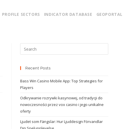
PROFILE SECTORS
INDICATOR DATABASE
GEOPORTAL
Recent Posts
Bass Win Casino Mobile App: Top Strategies for
Players
Odkrywanie rozrywki kasynowej, od tradycji do
nowoczesności przez vox casino i jego unikalne
oferty
Ljudet som Fängslar: Hur Ljuddesign Förvandlar
Din Spelupplevelse