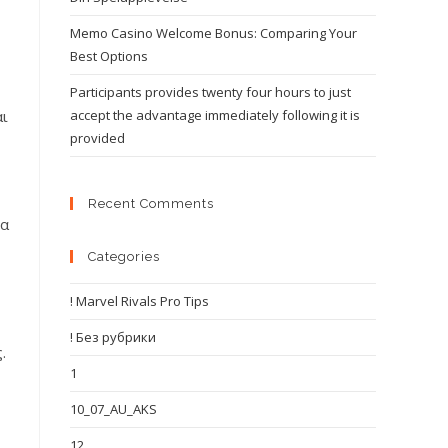
Memo Casino Welcome Bonus: Comparing Your
Best Options
Participants provides twenty four hours to just
αι
accept the advantage immediately following it is
provided
Recent Comments
δα
Categories
! Marvel Rivals Pro Tips
! Без рубрики
.
1
10_07_AU_AKS
12