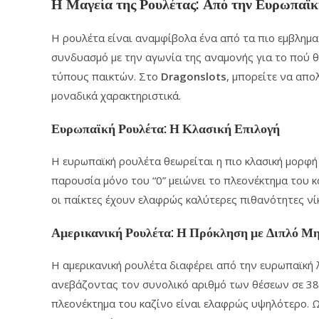
Η Μαγεία της Ρουλέτας: Από την Ευρωπαϊκ
Η ρουλέτα είναι αναμφίβολα ένα από τα πιο εμβλημα
συνδυασμό με την αγωνία της αναμονής για το πού θα
τύπους παικτών. Στο
Dragonslots
, μπορείτε να απο
μοναδικά χαρακτηριστικά.
Ευρωπαϊκή Ρουλέτα: Η Κλασική Επιλογή
Η ευρωπαϊκή ρουλέτα θεωρείται η πιο κλασική μορφή τ
παρουσία μόνο του “0” μειώνει το πλεονέκτημα του κα
οι παίκτες έχουν ελαφρώς καλύτερες πιθανότητες νί
Αμερικανική Ρουλέτα: Η Πρόκληση με Διπλό Μ
Η αμερικανική ρουλέτα διαφέρει από την ευρωπαϊκή 
ανεβάζοντας τον συνολικό αριθμό των θέσεων σε 38
πλεονέκτημα του καζίνο είναι ελαφρώς υψηλότερο. 