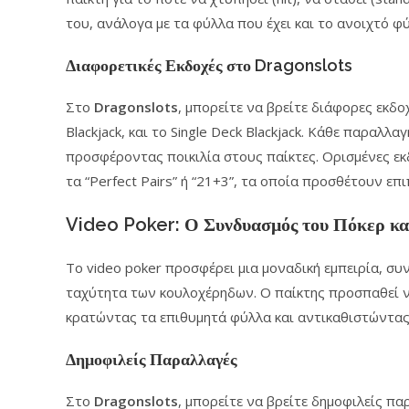
του, ανάλογα με τα φύλλα που έχει και το ανοιχτό φύ
Διαφορετικές Εκδοχές στο Dragonslots
Στο
Dragonslots
, μπορείτε να βρείτε διάφορες εκδοχ
Blackjack, και το Single Deck Blackjack. Κάθε παραλ
προσφέροντας ποικιλία στους παίκτες. Ορισμένες ε
τα “Perfect Pairs” ή “21+3”, τα οποία προσθέτουν επ
Video Poker: Ο Συνδυασμός του Πόκερ κ
Το video poker προσφέρει μια μοναδική εμπειρία, συ
ταχύτητα των κουλοχέρηδων. Ο παίκτης προσπαθεί ν
κρατώντας τα επιθυμητά φύλλα και αντικαθιστώντας
Δημοφιλείς Παραλλαγές
Στο
Dragonslots
, μπορείτε να βρείτε δημοφιλείς παρ