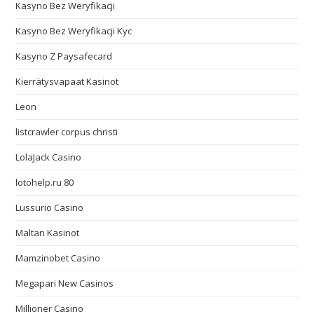
Kasyno Bez Weryfikacji
Kasyno Bez Weryfikacji Kyc
Kasyno Z Paysafecard
Kierrätysvapaat Kasinot
Leon
listcrawler corpus christi
LolaJack Casino
lotohelp.ru 80
Lussurio Casino
Maltan Kasinot
Mamzinobet Casino
Megapari New Casinos
Millioner Casino