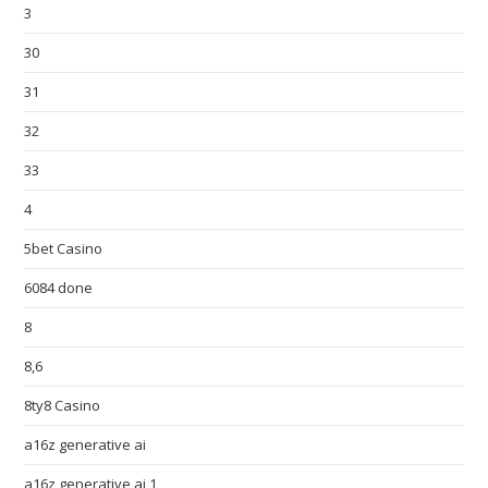
3
30
31
32
33
4
5bet Casino
6084 done
8
8,6
8ty8 Casino
a16z generative ai
a16z generative ai 1