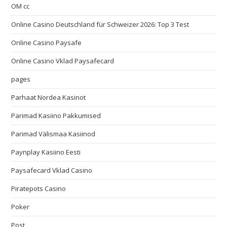
OM cc
Online Casino Deutschland für Schweizer 2026: Top 3 Test
Online Casino Paysafe
Online Casino Vklad Paysafecard
pages
Parhaat Nordea Kasinot
Parimad Kasiino Pakkumised
Parimad Välismaa Kasiinod
Paynplay Kasiino Eesti
Paysafecard Vklad Casino
Piratepots Casino
Poker
Post