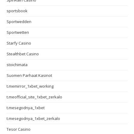
SpinRain Casino
sportsbook
Sportwedden
Sportwetten
Starfy Casino
Stealthbet Casino
stoichimata
Suomen Parhaat Kasinot
t.memirror_1xbet_working
t.meofficial_site_1xbet_zerkalo
t.mesegodnya_1xbet
t.mesegodnya_1xbet_zerkalo
Tesor Casino