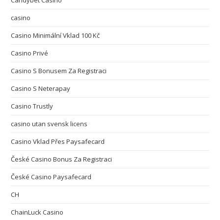
Candybet Casino
casino
Casino Minimální Vklad 100 Kč
Casino Privé
Casino S Bonusem Za Registraci
Casino S Neterapay
Casino Trustly
casino utan svensk licens
Casino Vklad Přes Paysafecard
České Casino Bonus Za Registraci
České Casino Paysafecard
CH
ChainLuck Casino