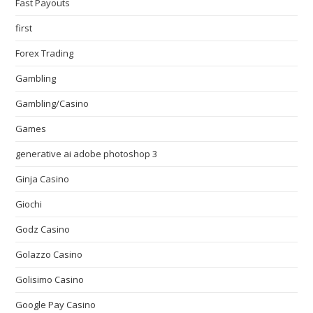
Fast Payouts
first
Forex Trading
Gambling
Gambling/Casino
Games
generative ai adobe photoshop 3
Ginja Casino
Giochi
Godz Casino
Golazzo Casino
Golisimo Casino
Google Pay Casino