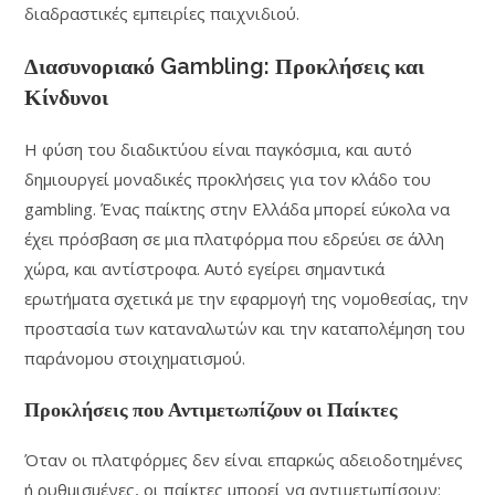
διαδραστικές εμπειρίες παιχνιδιού.
Διασυνοριακό Gambling: Προκλήσεις και
Κίνδυνοι
Η φύση του διαδικτύου είναι παγκόσμια, και αυτό
δημιουργεί μοναδικές προκλήσεις για τον κλάδο του
gambling. Ένας παίκτης στην Ελλάδα μπορεί εύκολα να
έχει πρόσβαση σε μια πλατφόρμα που εδρεύει σε άλλη
χώρα, και αντίστροφα. Αυτό εγείρει σημαντικά
ερωτήματα σχετικά με την εφαρμογή της νομοθεσίας, την
προστασία των καταναλωτών και την καταπολέμηση του
παράνομου στοιχηματισμού.
Προκλήσεις που Αντιμετωπίζουν οι Παίκτες
Όταν οι πλατφόρμες δεν είναι επαρκώς αδειοδοτημένες
ή ρυθμισμένες, οι παίκτες μπορεί να αντιμετωπίσουν: