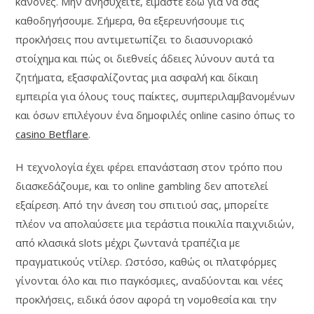
κανόνες. Μην ανησυχείτε, είμαστε εδώ για να σας
καθοδηγήσουμε. Σήμερα, θα εξερευνήσουμε τις
προκλήσεις που αντιμετωπίζει το διασυνοριακό
στοίχημα και πώς οι διεθνείς άδειες λύνουν αυτά τα
ζητήματα, εξασφαλίζοντας μια ασφαλή και δίκαιη
εμπειρία για όλους τους παίκτες, συμπεριλαμβανομένων
και όσων επιλέγουν ένα δημοφιλές online casino όπως το
casino Betflare
.
Η τεχνολογία έχει φέρει επανάσταση στον τρόπο που
διασκεδάζουμε, και το online gambling δεν αποτελεί
εξαίρεση. Από την άνεση του σπιτιού σας, μπορείτε
πλέον να απολαύσετε μια τεράστια ποικιλία παιχνιδιών,
από κλασικά slots μέχρι ζωντανά τραπέζια με
πραγματικούς ντίλερ. Ωστόσο, καθώς οι πλατφόρμες
γίνονται όλο και πιο παγκόσμιες, αναδύονται και νέες
προκλήσεις, ειδικά όσον αφορά τη νομοθεσία και την