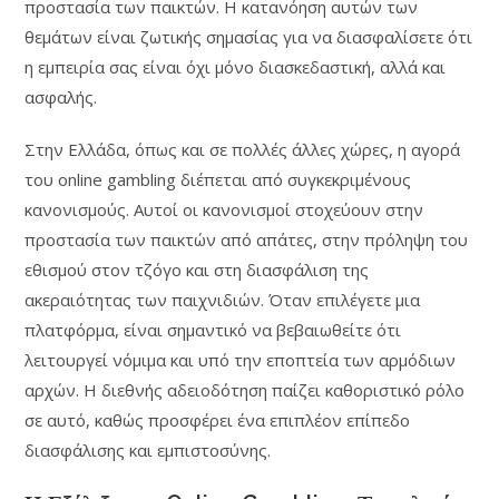
προστασία των παικτών. Η κατανόηση αυτών των
θεμάτων είναι ζωτικής σημασίας για να διασφαλίσετε ότι
η εμπειρία σας είναι όχι μόνο διασκεδαστική, αλλά και
ασφαλής.
Στην Ελλάδα, όπως και σε πολλές άλλες χώρες, η αγορά
του online gambling διέπεται από συγκεκριμένους
κανονισμούς. Αυτοί οι κανονισμοί στοχεύουν στην
προστασία των παικτών από απάτες, στην πρόληψη του
εθισμού στον τζόγο και στη διασφάλιση της
ακεραιότητας των παιχνιδιών. Όταν επιλέγετε μια
πλατφόρμα, είναι σημαντικό να βεβαιωθείτε ότι
λειτουργεί νόμιμα και υπό την εποπτεία των αρμόδιων
αρχών. Η διεθνής αδειοδότηση παίζει καθοριστικό ρόλο
σε αυτό, καθώς προσφέρει ένα επιπλέον επίπεδο
διασφάλισης και εμπιστοσύνης.