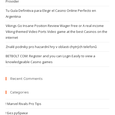
Provider
Tu Guía Definitiva para Elegir el Casino Online Perfecto en
Argentina
Vikings Go Insane Position Review Wager Free or A real income
Viking themed Video Ports Video game at the best Casinos on the
internet
Znalé podniky pro hazardní hry v oblasti chytrých telefonů
BETBOLT COM: Register and you can Login Easily to view a
knowledgeable Casino games
Recent Comments
Categories
! Marvel Rivals Pro Tips
! Без рубрики