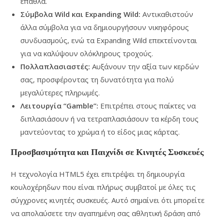
έπαθλα.
Σύμβολα Wild και Expanding Wild:
Αντικαθιστούν
άλλα σύμβολα για να δημιουργήσουν νικηφόρους
συνδυασμούς, ενώ τα Expanding Wild επεκτείνονται
για να καλύψουν ολόκληρους τροχούς.
Πολλαπλασιαστές:
Αυξάνουν την αξία των κερδών
σας, προσφέροντας τη δυνατότητα για πολύ
μεγαλύτερες πληρωμές.
Λειτουργία “Gamble”:
Επιτρέπει στους παίκτες να
διπλασιάσουν ή να τετραπλασιάσουν τα κέρδη τους
μαντεύοντας το χρώμα ή το είδος μιας κάρτας.
Προσβασιμότητα και Παιχνίδι σε Κινητές Συσκευές
Η τεχνολογία HTML5 έχει επιτρέψει τη δημιουργία
κουλοχέρηδων που είναι πλήρως συμβατοί με όλες τις
σύγχρονες κινητές συσκευές. Αυτό σημαίνει ότι μπορείτε
να απολαύσετε την αγαπημένη σας αθλητική δράση από