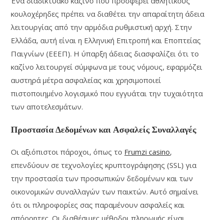
Ένα διαδικτυακό καζίνο που προσφέρει αθλητικούς
κουλοχέρηδες πρέπει να διαθέτει την απαραίτητη άδεια
λειτουργίας από την αρμόδια ρυθμιστική αρχή. Στην
Ελλάδα, αυτή είναι η Ελληνική Επιτροπή και Εποπτείας
Παιγνίων (ΕΕΕΠ). Η ύπαρξη άδειας διασφαλίζει ότι το
καζίνο λειτουργεί σύμφωνα με τους νόμους, εφαρμόζει
αυστηρά μέτρα ασφαλείας και χρησιμοποιεί
πιστοποιημένο λογισμικό που εγγυάται την τυχαιότητα
των αποτελεσμάτων.
Προστασία Δεδομένων και Ασφαλείς Συναλλαγές
Οι αξιόπιστοι πάροχοι, όπως το
Frumzi casino
,
επενδύουν σε τεχνολογίες κρυπτογράφησης (SSL) για
την προστασία των προσωπικών δεδομένων και των
οικονομικών συναλλαγών των παικτών. Αυτό σημαίνει
ότι οι πληροφορίες σας παραμένουν ασφαλείς και
απόρρητες. Οι διαθέσιμες μέθοδοι πληρωμής είναι