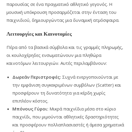
παρουσίας σε ένα πραγματικό αθλητικό γεγονός. Η
μουσική υπόκρουση προσαρμόζεται στην ένταση του
παιχνιδιού, δημιουργώντας μια δυναμική ατμόσφαιρα.
Λειτουργίες και Καινοτομίες
Πέρα από τα βασικά σύμβολα και τις γραμμές πληρωμής,
οι κουλοχέρηδες ενσωματώνουν μια πληθώρα
καινοτόμων λειτουργιών. Αυτές περιλαμβάνουν:
Δωρεάν Περιστροφές:
Συχνά ενεργοποιούνται με
την εμφάνιση συγκεκριμένων συμβόλων (Scatter) και
προσφέρουν τη δυνατότητα για κέρδη χωρίς
επιπλέον κόστος.
Μπόνους Γύροι:
Μικρά παιχνίδια μέσα στο κύριο
παιχνίδι, που μιμούνται αθλητικές δραστηριότητες
και προσφέρουν πολλαπλασιαστές ή άμεσα χρηματικά