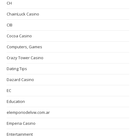
CH
ChainLuck Casino
CIB
Cocoa Casino
Computers, Games
Crazy Tower Сasino
Dating Tips
Dazard Casino
EC
Education
elemporiodelvw.com.ar
Emperia Casino
Entertainment