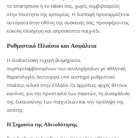
το smartphone ή το tablet σας, χωρίς συμβιβασμούς
στην ποιότητα της εμπειρίας. Η διεπαφή προσαρμόζεται
αυτόματα στην οθόνη της συσκευής σας, προσφέροντας
εύκολη πλοήγηση και απρόσκοπτο παιχνίδι.
Ρυθμιστικό Πλαίσιο και Ασφάλεια
Η διαδικτυακή τυχερή βιομηχανία,
συμπεριλαμβανομένων των κουλοχέρηδων με αθλητική
θεματολογία, λειτουργεί υπό αυστηρό ρυθμιστικό
πλαίσιο, ειδικά στην Ελλάδα. Οι αρμόδιες αρχές θέτουν
κανόνες για την προστασία των παικτών, τη διασφάλιση
της δικαιοσύνης των παιχνιδιών και την πρόληψη της
απάτης.
Η Σημασία της Αδειοδότησης