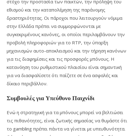
στόχο την προστασία των παικτών, την πρόληψη του
εθισμού και την καταπολέμηση της παράνομης
δραστηριότητας. Οι πάροχοι που λειτουργούν νόμιμα
στην Ελλάδα πρέπει να συμμορφώνονται με
συγκεκριμένους κανόνες, οι οποίοι περιλαμβάνουν την
προβολή πληροφοριών για το RTP, την ύπαρξη
μηχανισμών αυτο-αποκλεισμού και την τήρηση κανόνων
για τις διαφημίσεις και τις προσφορές μπόνους. Η
κατανόηση του ρυθμιστικού πλαισίου είναι σημαντική
για να διασφαλίσετε ότι παίζετε σε ένα ασφαλές και
δίκαιο περιβάλλον.
Συμβουλές για Υπεύθυνο Παιχνίδι
Ενώ η στρατηγική για τα μπόνους μπορεί να βελτιώσει
τις πιθανότητες, είναι ζωτικής σημασίας να θυμάστε ότι
το gambling πρέπει πάντα να γίνεται με υπευθυνότητα.