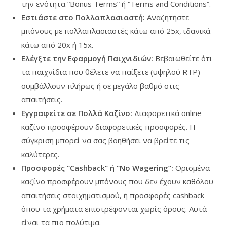
την ενότητα “Bonus Terms” ή “Terms and Conditions”.
Εστιάστε στο Πολλαπλασιαστή:
Αναζητήστε
μπόνους με πολλαπλασιαστές κάτω από 25x, ιδανικά
κάτω από 20x ή 15x.
Ελέγξτε την Εφαρμογή Παιχνιδιών:
Βεβαιωθείτε ότι
τα παιχνίδια που θέλετε να παίξετε (υψηλού RTP)
συμβάλλουν πλήρως ή σε μεγάλο βαθμό στις
απαιτήσεις.
Εγγραφείτε σε Πολλά Καζίνο:
Διαφορετικά online
καζίνο προσφέρουν διαφορετικές προσφορές. Η
σύγκριση μπορεί να σας βοηθήσει να βρείτε τις
καλύτερες.
Προσφορές “Cashback” ή “No Wagering”:
Ορισμένα
καζίνο προσφέρουν μπόνους που δεν έχουν καθόλου
απαιτήσεις στοιχηματισμού, ή προσφορές cashback
όπου τα χρήματα επιστρέφονται χωρίς όρους. Αυτά
είναι τα πιο πολύτιμα.