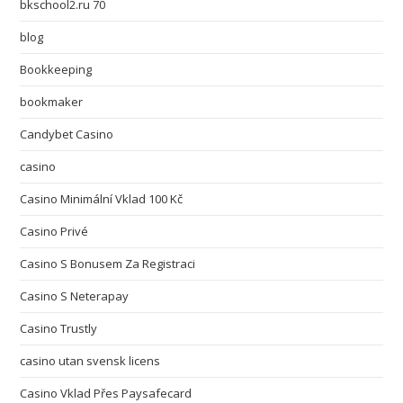
bkschool2.ru 70
blog
Bookkeeping
bookmaker
Candybet Casino
casino
Casino Minimální Vklad 100 Kč
Casino Privé
Casino S Bonusem Za Registraci
Casino S Neterapay
Casino Trustly
casino utan svensk licens
Casino Vklad Přes Paysafecard