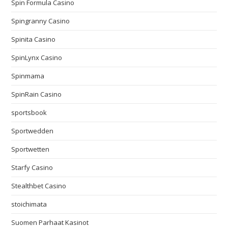
Spin Formula Casino
Spingranny Casino
Spinita Casino
SpinLynx Casino
Spinmama
SpinRain Casino
sportsbook
Sportwedden
Sportwetten
Starfy Casino
Stealthbet Casino
stoichimata
Suomen Parhaat Kasinot