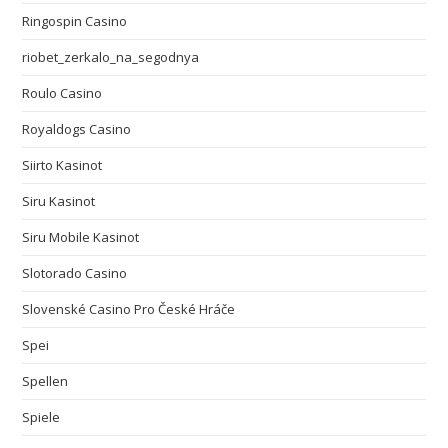
Ringospin Casino
riobet_zerkalo_na_segodnya
Roulo Casino
Royaldogs Casino
Siirto Kasinot
Siru Kasinot
Siru Mobile Kasinot
Slotorado Casino
Slovenské Casino Pro České Hráče
Spei
Spellen
Spiele