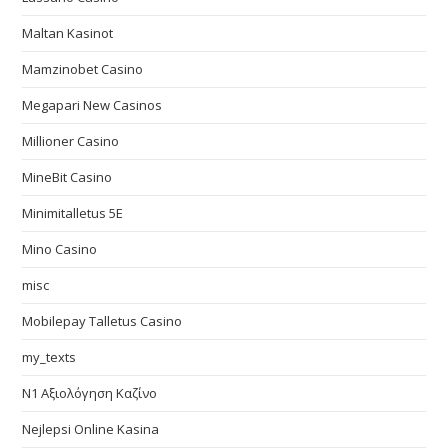
Maltan Kasinot
Mamzinobet Casino
Megapari New Casinos
Millioner Casino
MineBit Casino
Minimitalletus 5E
Mino Casino
misc
Mobilepay Talletus Casino
my_texts
N1 Αξιολόγηση Καζίνο
Nejlepsi Online Kasina