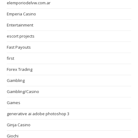
elemporiodelvw.com.ar
Emperia Casino
Entertainment
escort projects
Fast Payouts
first
Forex Trading
Gambling
Gambling/Casino
Games
generative ai adobe photoshop 3
Ginja Casino
Giochi