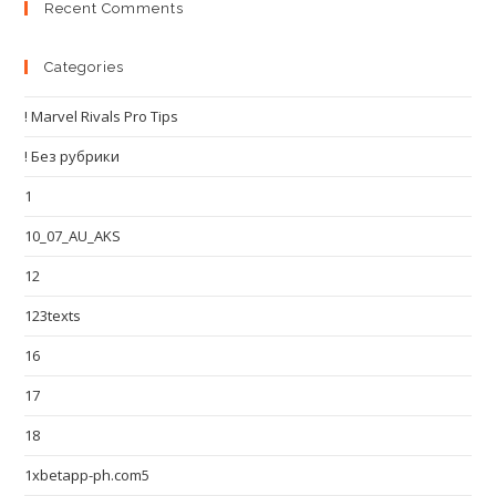
Recent Comments
Categories
! Marvel Rivals Pro Tips
! Без рубрики
1
10_07_AU_AKS
12
123texts
16
17
18
1xbetapp-ph.com5