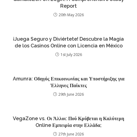
Report
20th May 2026
¡Juega Seguro y Diviértete! Descubre la Magia
de los Casinos Online con Licencia en México
1st July 2026
Amunra: Οδηγός Επικοινωνίας και Υποστήριξης για
Έλληνες Παίκτες
29th June 2026
VegaZone vs. Οι Άλλοι: Πού Κρύβεται η Καλύτερη
Online Εμπειρία στην Ελλάδα;
27th June 2026