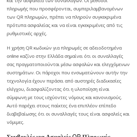
και την ασφάλεια των συναλλαγών. Οι μέθοδοι
πληρωμής που προσφέρονται, συμπεριλαμβανομένων
των QR πληρωμών, πρέπει να πληρούν συγκεκριμένα
πρότυπα ασφαλείας και να είναι εγκεκριμένες από τις
ρυθμιστικές αρχές.
Η χρήση QR κωδικών για πληρωμές σε αδειοδοτημένα
online καζίνο στην Ελλάδα σημαίνει ότι οι συναλλαγές
σας πραγματοποιούνται μέσω ασφαλών και ελεγχόμενων
συστημάτων. Οι πάροχοι που ενσωματώνουν αυτήν την
τεχνολογία έχουν περάσει από αυστηρές διαδικασίες
ελέγχου, διασφαλίζοντας ότι η υλοποίηση είναι
σύμφωνη με τους ισχύοντες νόμους και κανονισμούς.
Αυτό παρέχει στους παίκτες ένα επιπλέον επίπεδο
διαβεβαίωσης ότι οι συναλλαγές τους είναι ασφαλείς και
νόμιμες.
Συμβουλές για Ασφαλείς QR Πληρωμές