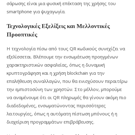
σάρωσης είναι μια φυσική επέκταση της χρήσης του
smartphone για ψυχαγωγία.
Τεχνολογικές Εξελίξεις και Μελλοντικές
Προοπτικές
Η τεχνολογία πίσω από τους QR κωδικούς συνεχίζει να
εξελίσσεται. Βλέπουμε την ενσωμάτωση προηγμένων
χαρακτηριστικών ασφαλείας, όπως η δυναμική
κρυπτογράφηση και η χρήση blockchain για την
επαλήθευση συναλλαγών, που θα ενισχύσουν περαιτέρω
την εμπιστοσύνη των χρηστών. Στο μέλλον, μπορούμε
να αναμένουμε ότι οι QR πληρωμές θα γίνουν ακόμη πιο
διαδεδομένες, ενσωματώνοντας περισσότερες
λειτουργίες, όπως η αυτόματη πίστωση μπόνους ή η
διαχείριση προγραμμάτων επιβράβευσης.