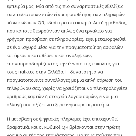
εμπειρία μας. Μία από τις πιο συναρπαστικές εξελίξεις
των τελευταίων ετών είναι η υιοθέτηση των πληρωμών
μέσω κωδικών QR, ιδιαίτερα στα κινητά. Αυτή η μέθοδος,
που κάποτε θεωρούνταν απλώς ένα εργαλείο για
γρήγορη πρόσβαση σε πληροφορίες, έχει μεταμορφωθεί
σε ένα ισχυρό μέσο για την πραγματοποίηση ασφαλών
και άμεσων καταθέσεων και αναλήψεων,
επαναπροσδιορίζοντας την έννοια της ευκολίας για
τους παίκτες στην Ελλάδα. Η δυνατότητα να
πραγματοποιείτε συναλλαγές με μια απλή σάρωση του
τηλεφώνου σας, χωρίς να χρειάζεται να πληκτρολογείτε
αριθμούς καρτών ή στοιχεία λογαριασμών, είναι μια
αλλαγή που αξίζει να εξερευνήσουμε περαιτέρω.
Η μετάβαση σε ψηφιακές πληρωμές έχει επιταχυνθεί
δραματικά, και οι κωδικοί QR βρίσκονται στην πρώτη
γραμμή αυτής της επανάστασης. Για τους παίκτες που