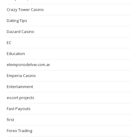
Crazy Tower Сasino
Dating Tips
Dazard Casino
EC
Education
elemporiodelvw.com.ar
Emperia Casino
Entertainment
escort projects
Fast Payouts
first
Forex Trading