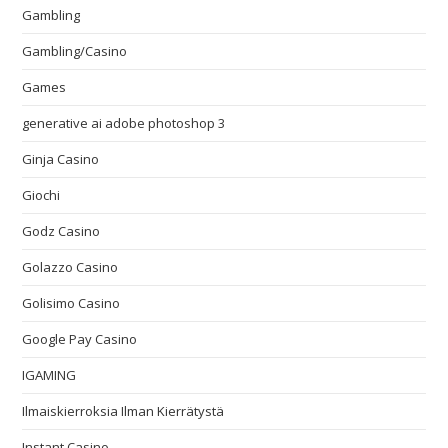
Gambling
Gambling/Casino
Games
generative ai adobe photoshop 3
Ginja Casino
Giochi
Godz Casino
Golazzo Casino
Golisimo Casino
Google Pay Casino
IGAMING
Ilmaiskierroksia Ilman Kierrätystä
Instant Casino