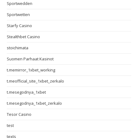
Sportwedden
Sportwetten
Starfy Casino
Stealthbet Casino
stoichimata
Suomen Parhaat Kasinot
t.memirror_1xbet_working
t.meofficial_site_1xbet_zerkalo
t.mesegodnya_1xbet
t.mesegodnya_1xbet_zerkalo
Tesor Casino
test
texts