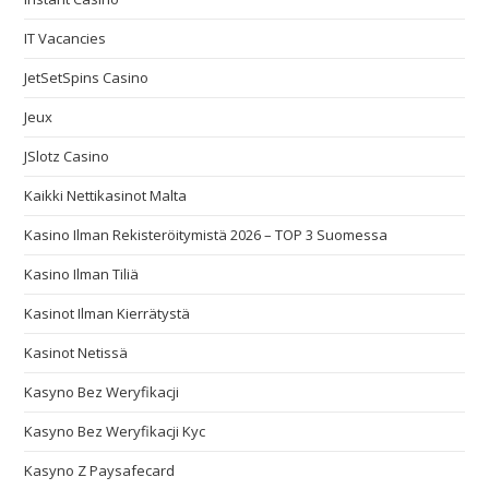
IT Vacancies
JetSetSpins Casino
Jeux
JSlotz Casino
Kaikki Nettikasinot Malta
Kasino Ilman Rekisteröitymistä 2026 – TOP 3 Suomessa
Kasino Ilman Tiliä
Kasinot Ilman Kierrätystä
Kasinot Netissä
Kasyno Bez Weryfikacji
Kasyno Bez Weryfikacji Kyc
Kasyno Z Paysafecard