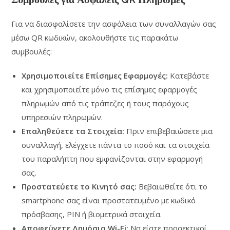
Για να διασφαλίσετε την ασφάλεια των συναλλαγών σας
μέσω QR κωδικών, ακολουθήστε τις παρακάτω
συμβουλές:
Χρησιμοποιείτε Επίσημες Εφαρμογές:
Κατεβάστε
και χρησιμοποιείτε μόνο τις επίσημες εφαρμογές
πληρωμών από τις τράπεζες ή τους παρόχους
υπηρεσιών πληρωμών.
Επαληθεύετε τα Στοιχεία:
Πριν επιβεβαιώσετε μια
συναλλαγή, ελέγχετε πάντα το ποσό και τα στοιχεία
του παραλήπτη που εμφανίζονται στην εφαρμογή
σας.
Προστατεύετε το Κινητό σας:
Βεβαιωθείτε ότι το
smartphone σας είναι προστατευμένο με κωδικό
πρόσβασης, PIN ή βιομετρικά στοιχεία.
Αποφεύγετε Δημόσια Wi-Fi:
Να είστε προσεκτικοί