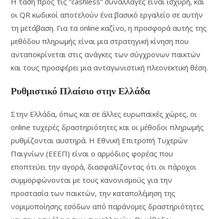
Η τάση προς τις “cashless” συναλλαγές είναι ισχυρή, και
οι QR κωδικοί αποτελούν ένα βασικό εργαλείο σε αυτήν
τη μετάβαση. Για τα online καζίνο, η προσφορά αυτής της
μεθόδου πληρωμής είναι μια στρατηγική κίνηση που
ανταποκρίνεται στις ανάγκες των σύγχρονων παικτών
και τους προσφέρει μια ανταγωνιστική πλεονεκτική θέση.
Ρυθμιστικό Πλαίσιο στην Ελλάδα
Στην Ελλάδα, όπως και σε άλλες ευρωπαϊκές χώρες, οι
online τυχερές δραστηριότητες και οι μέθοδοι πληρωμής
ρυθμίζονται αυστηρά. Η Εθνική Επιτροπή Τυχερών
Παιγνίων (ΕΕΕΠ) είναι ο αρμόδιος φορέας που
εποπτεύει την αγορά, διασφαλίζοντας ότι οι πάροχοι
συμμορφώνονται με τους κανονισμούς για την
προστασία των παικτών, την καταπολέμηση της
νομιμοποίησης εσόδων από παράνομες δραστηριότητες