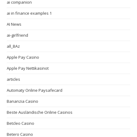
ai companion
ai in finance examples 1
AI News
ai-girlfriend
all_BAz
Apple Pay Casino
Apple Pay Nettikasinot
articles
Automaty Online Paysafecard
Bananzia Casino
Beste Ausländische Online Casinos
Betcleo Casino
Betero Casino