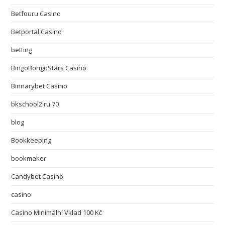
Betfouru Casino
Betportal Casino
betting
BingoBongoStars Casino
Binnarybet Casino
bkschool2.ru 70
blog
Bookkeeping
bookmaker
Candybet Casino
casino
Casino Minimální Vklad 100 Kč