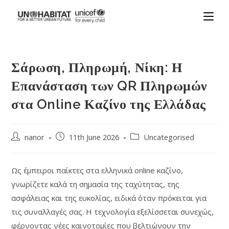
Σάρωση, Πληρωμή, Νίκη: Η
Επανάσταση των QR Πληρωμών
στα Online Καζίνο της Ελλάδας
nanor
11th June 2026
Uncategorised
Ως έμπειροι παίκτες στα ελληνικά online καζίνο,
γνωρίζετε καλά τη σημασία της ταχύτητας, της
ασφάλειας και της ευκολίας, ειδικά όταν πρόκειται για
τις συναλλαγές σας. Η τεχνολογία εξελίσσεται συνεχώς,
φέρνοντας νέες καινοτομίες που βελτιώνουν την