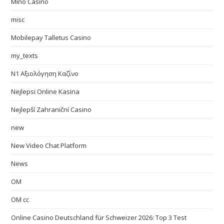
Mino Casino
misc
Mobilepay Talletus Casino
my_texts
N1 Αξιολόγηση Καζίνο
Nejlepsi Online Kasina
Nejlepší Zahraniční Casino
new
New Video Chat Platform
News
OM
OM cc
Online Casino Deutschland für Schweizer 2026: Top 3 Test