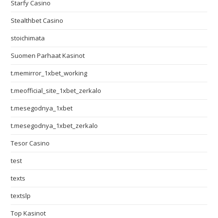
Starfy Casino
Stealthbet Casino
stoichimata
Suomen Parhaat Kasinot
t.memirror_1xbet_working
t.meofficial_site_1xbet_zerkalo
t.mesegodnya_1xbet
t.mesegodnya_1xbet_zerkalo
Tesor Casino
test
texts
textslp
Top Kasinot