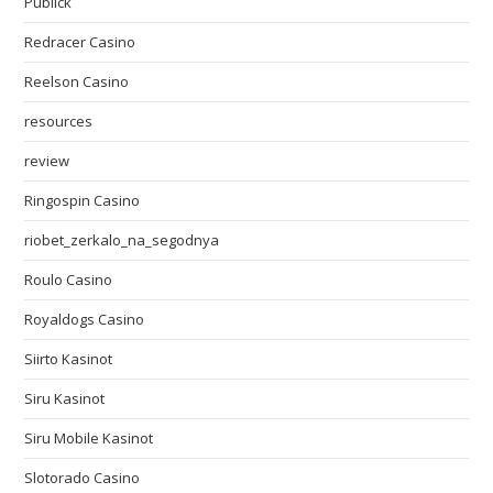
Publick
Redracer Casino
Reelson Casino
resources
review
Ringospin Casino
riobet_zerkalo_na_segodnya
Roulo Casino
Royaldogs Casino
Siirto Kasinot
Siru Kasinot
Siru Mobile Kasinot
Slotorado Casino