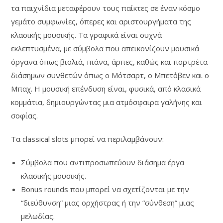
τα παιχνίδια μεταφέρουν τους παίκτες σε έναν κόσμο
γεμάτο συμφωνίες, όπερες και αριστουργήματα της
κλασικής μουσικής. Τα γραφικά είναι συχνά
εκλεπτυσμένα, με σύμβολα που απεικονίζουν μουσικά
όργανα όπως βιολιά, πιάνα, άρπες, καθώς και πορτρέτα
διάσημων συνθετών όπως ο Μότσαρτ, ο Μπετόβεν και ο
Μπαχ. Η μουσική επένδυση είναι, φυσικά, από κλασικά
κομμάτια, δημιουργώντας μια ατμόσφαιρα γαλήνης και
σοφίας.
Τα classical slots μπορεί να περιλαμβάνουν:
Σύμβολα που αντιπροσωπεύουν διάσημα έργα
κλασικής μουσικής.
Bonus rounds που μπορεί να σχετίζονται με την
“διεύθυνση” μιας ορχήστρας ή την “σύνθεση” μιας
μελωδίας.