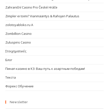
Zahraniční Casino Pro České Hráče
Zimpler ei toimi? Vianmääritys & Rahojen Palautus
zolotoyabloko.ru A
Zombillion Casino
Zuluspins Casino
Στοιχηματικές
Блог
Пинап казино в КЗ: Ваш путь к азартным победам!
Текста
Форекс Обучение
Newsletter