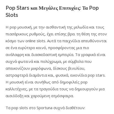
Pop Stars και Μεγάλες Επιτυχίες: Τα Pop
Slots
Η pop μουσική, με την αισθαντική της μελωδία και τους
πιασάρικους ρυθμούς, έχει επίσης βρει τη θέση της στον
κόσμο των online slots. Αυτά τα παιχνίδια απευθύνονται
σε ένα ευρύτερο κοινό, προσφέροντας μια πιο
ανάλαφρη και διασκεδαστική εμπειρία. Τα γραφικά είναι
συχνά φωτεινά και πολύχρωμα, με σύμβολα που
απεικονίζουν μικρόφωνα, δίσκους βινυλίου,
αστραφτερά διαμάντια και, φυσικά, εικονίδια pop stars.
Η μουσική είναι συνήθως από δημοφιλείς pop
καλλιτέχνες, με τα τραγούδια τους να δημιουργούν μια
αισιόδοξη και χαρούμενη ατμόσφαιρα.
Τα pop slots στο Sportuna συχνά διαθέτουν: