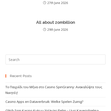
27th June 2026
All about zombillion
29th June 2026
Recent Posts
Το Παιχνίδι του Μήνα στο Casino SpinGranny: Ανακαλύψτε τους
Νικητές!
Casino Apps en Dataverbruik: Welke Spelen Zuinig?
Glitch Spin Kasino Kutsuu Ystäväsi Peliin – Uusi Kaveriohjelma