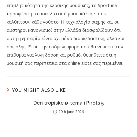
επιβλητικότητα της κλασικής μουσικής, το Sportuna
προσφέρει μια ποικιλία από μουσικά slots που
καλύπτουν κάθε γούστο. Η τεχνολογία αιχμής και οι
αυστηροί κανονισμοί στην Ελλάδα διασφαλίζουν ότι
αυτή η εμπειρία είναι όχι μόνο διασκεδαστική, αλλά και
ασφαλής. Έτσι, την επόμενη φορά που θα νιώσετε την
επιθυμία για λίγη δράση και ρυθμό, θυμηθείτε ότι η
μουσική σας περιπέτεια στα online slots σας περιμένει.
YOU MIGHT ALSO LIKE
Den tropiske ø-tema i Pirots 5
29th June 2026