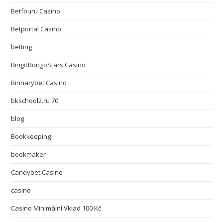
Betfouru Casino
Betportal Casino
betting
BingoBongoStars Casino
Binnarybet Casino
bkschool2.ru 70
blog
Bookkeeping
bookmaker
Candybet Casino
casino
Casino Minimální Vklad 100 Kč