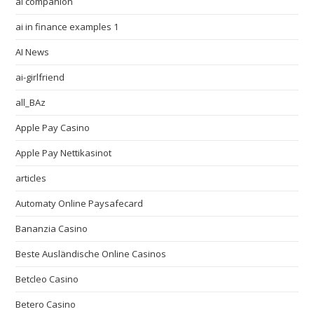
ai companion
ai in finance examples 1
AI News
ai-girlfriend
all_BAz
Apple Pay Casino
Apple Pay Nettikasinot
articles
Automaty Online Paysafecard
Bananzia Casino
Beste Ausländische Online Casinos
Betcleo Casino
Betero Casino