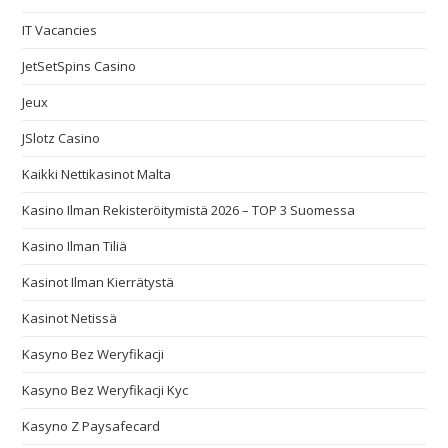
IT Vacancies
JetSetSpins Casino
Jeux
JSlotz Casino
Kaikki Nettikasinot Malta
Kasino Ilman Rekisteröitymistä 2026 – TOP 3 Suomessa
Kasino Ilman Tiliä
Kasinot Ilman Kierrätystä
Kasinot Netissä
Kasyno Bez Weryfikacji
Kasyno Bez Weryfikacji Kyc
Kasyno Z Paysafecard