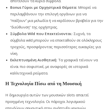
αποτελούν τα κύρια σύμβολα.
Bonus Γύροι με Ορχηστρικά Θέματα:
Μπορεί να
περιλαμβάνουν την επιλογή οργάνων για να
“παίξουν” μια μελωδία ή να κερδίσουν βραβεία για την
“διεύθυνση” της ορχήστρας.
Σύμβολα Wild που Επεκτείνονται:
Συχνά, τα
σύμβολα wild μπορούν να επεκταθούν σε ολόκληρους
τροχούς, προσφέροντας περισσότερες ευκαιρίες για
νίκη.
Εκλεπτυσμένη Αισθητική:
Τα γραφικά τείνουν να
είναι πιο σοφιστικέ, με αναφορές σε ιστορικά
καλλιτεχνικά ρεύματα.
Η Τεχνολογία Πίσω από τη Μουσική
Η δημιουργία αυτών των μουσικών slots απαιτεί
προηγμένη τεχνολογία. Οι πάροχοι λογισμικού
επενδύουν σημαντικά στην ανάπτυξη μηχανών