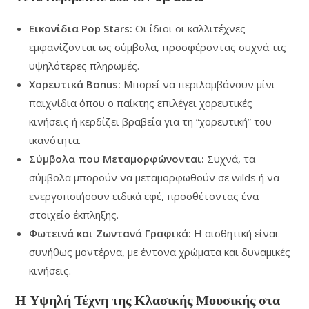
Εικονίδια Pop Stars:
Οι ίδιοι οι καλλιτέχνες
εμφανίζονται ως σύμβολα, προσφέροντας συχνά τις
υψηλότερες πληρωμές.
Χορευτικά Bonus:
Μπορεί να περιλαμβάνουν μίνι-
παιχνίδια όπου ο παίκτης επιλέγει χορευτικές
κινήσεις ή κερδίζει βραβεία για τη “χορευτική” του
ικανότητα.
Σύμβολα που Μεταμορφώνονται:
Συχνά, τα
σύμβολα μπορούν να μεταμορφωθούν σε wilds ή να
ενεργοποιήσουν ειδικά εφέ, προσθέτοντας ένα
στοιχείο έκπληξης.
Φωτεινά και Ζωντανά Γραφικά:
Η αισθητική είναι
συνήθως μοντέρνα, με έντονα χρώματα και δυναμικές
κινήσεις.
Η Υψηλή Τέχνη της Κλασικής Μουσικής στα