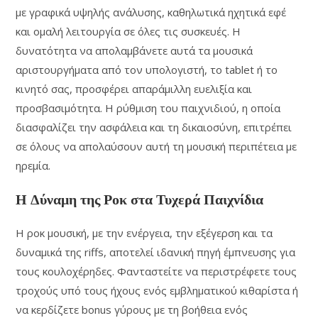
με γραφικά υψηλής ανάλυσης, καθηλωτικά ηχητικά εφέ
και ομαλή λειτουργία σε όλες τις συσκευές. Η
δυνατότητα να απολαμβάνετε αυτά τα μουσικά
αριστουργήματα από τον υπολογιστή, το tablet ή το
κινητό σας, προσφέρει απαράμιλλη ευελιξία και
προσβασιμότητα. Η ρύθμιση του παιχνιδιού, η οποία
διασφαλίζει την ασφάλεια και τη δικαιοσύνη, επιτρέπει
σε όλους να απολαύσουν αυτή τη μουσική περιπέτεια με
ηρεμία.
Η Δύναμη της Ροκ στα Τυχερά Παιχνίδια
Η ροκ μουσική, με την ενέργεια, την εξέγερση και τα
δυναμικά της riffs, αποτελεί ιδανική πηγή έμπνευσης για
τους κουλοχέρηδες. Φανταστείτε να περιστρέφετε τους
τροχούς υπό τους ήχους ενός εμβληματικού κιθαρίστα ή
να κερδίζετε bonus γύρους με τη βοήθεια ενός