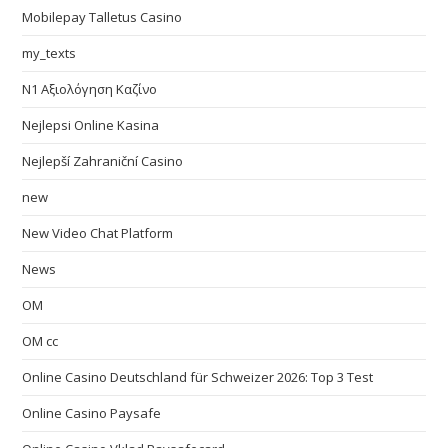
Mobilepay Talletus Casino
my_texts
N1 Αξιολόγηση Καζίνο
Nejlepsi Online Kasina
Nejlepší Zahraniční Casino
new
New Video Chat Platform
News
OM
OM cc
Online Casino Deutschland für Schweizer 2026: Top 3 Test
Online Casino Paysafe