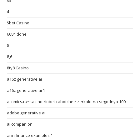
33
4
5bet Casino
6084 done
8
8,6
8ty8 Casino
a16z generative ai
a16z generative ai 1
acomics.ru~kazino-riobet-rabotchee-zerkalo-na-segodnya 100
adobe generative ai
ai companion
ai in finance examples 1