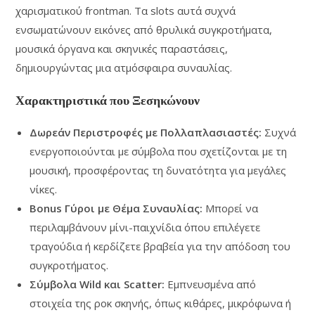
χαρισματικού frontman. Τα slots αυτά συχνά
ενσωματώνουν εικόνες από θρυλικά συγκροτήματα,
μουσικά όργανα και σκηνικές παραστάσεις,
δημιουργώντας μια ατμόσφαιρα συναυλίας.
Χαρακτηριστικά που Ξεσηκώνουν
Δωρεάν Περιστροφές με Πολλαπλασιαστές:
Συχνά
ενεργοποιούνται με σύμβολα που σχετίζονται με τη
μουσική, προσφέροντας τη δυνατότητα για μεγάλες
νίκες.
Bonus Γύροι με Θέμα Συναυλίας:
Μπορεί να
περιλαμβάνουν μίνι-παιχνίδια όπου επιλέγετε
τραγούδια ή κερδίζετε βραβεία για την απόδοση του
συγκροτήματος.
Σύμβολα Wild και Scatter:
Εμπνευσμένα από
στοιχεία της ροκ σκηνής, όπως κιθάρες, μικρόφωνα ή