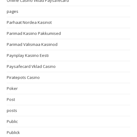
Online Casino Vklad Paysafecard
pages
Parhaat Nordea Kasinot
Parimad Kasiino Pakkumised
Parimad Välismaa Kasiinod
Paynplay Kasiino Eesti
Paysafecard Vklad Casino
Piratepots Casino
Poker
Post
posts
Public
Publick