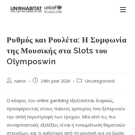
Ρυθμός και Ρουλέτα: Η Συμφωνία
της Μουσικής στα Slots του
Olymposwin
nanor
24th June 2026
Uncategorised
Ο κόσμος του online gambling εξελίσσεται διαρκώς,
προσφέροντας στους παίκτες εμπειρίες που ξεπερνούν
την απλή περιστροφή των τροχών. Μία από τις πιο
συναρπαστικές εξελίξεις είναι η ενσωμάτωση θεματικών
στοιχείων, και τι καλύτερο από τη μουσική για να δώσει