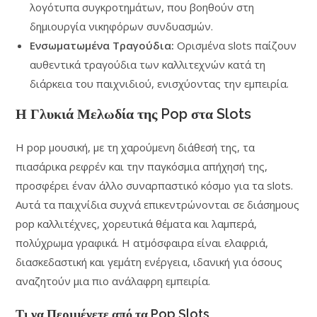
λογότυπα συγκροτημάτων, που βοηθούν στη
δημιουργία νικηφόρων συνδυασμών.
Ενσωματωμένα Τραγούδια:
Ορισμένα slots παίζουν
αυθεντικά τραγούδια των καλλιτεχνών κατά τη
διάρκεια του παιχνιδιού, ενισχύοντας την εμπειρία.
Η Γλυκιά Μελωδία της Pop στα Slots
Η pop μουσική, με τη χαρούμενη διάθεσή της, τα
πιασάρικα ρεφρέν και την παγκόσμια απήχησή της,
προσφέρει έναν άλλο συναρπαστικό κόσμο για τα slots.
Αυτά τα παιχνίδια συχνά επικεντρώνονται σε διάσημους
pop καλλιτέχνες, χορευτικά θέματα και λαμπερά,
πολύχρωμα γραφικά. Η ατμόσφαιρα είναι ελαφριά,
διασκεδαστική και γεμάτη ενέργεια, ιδανική για όσους
αναζητούν μια πιο ανάλαφρη εμπειρία.
Τι να Περιμένετε από τα Pop Slots