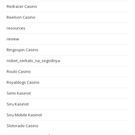
Redracer Casino
Reelson Casino
resources
review
Ringospin Casino
riobet_zerkalo_na_segodnya
Roulo Casino
Royaldogs Casino
Siirto Kasinot
Siru Kasinot
Siru Mobile Kasinot
Slotorado Casino