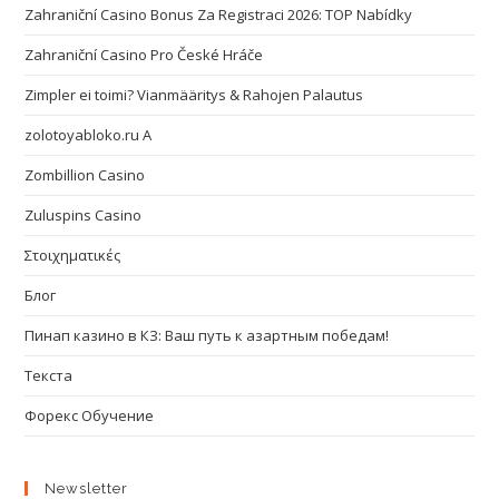
Zahraniční Casino Bonus Za Registraci 2026: TOP Nabídky
Zahraniční Casino Pro České Hráče
Zimpler ei toimi? Vianmääritys & Rahojen Palautus
zolotoyabloko.ru A
Zombillion Casino
Zuluspins Casino
Στοιχηματικές
Блог
Пинап казино в КЗ: Ваш путь к азартным победам!
Текста
Форекс Обучение
Newsletter