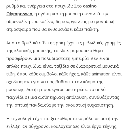
ρυθμό και ενέργεια στο παιχνίδι; Στο
casino
Olymposwin
, η αγάπη για τη μουσική συναντά την
αδρεναλίνη του καζίνο, δημιουργώντας μια μοναδική
ατμόσφαιρα που θα ενθουσιάσει κάθε παίκτη.
Από τα θρυλικά riffs της ροκ μέχρι τις μελωδικές γραμμές
της κλασικής μουσικής, τα slots με μουσικό θέμα
προσφέρουν μια πολυδιάστατη εμπειρία. Δεν είναι
απλώς παιχνίδια, είναι ταξίδια σε διαφορετικά μουσικά
είδη, όπου κάθε σύμβολο, κάθε ήχος, κάθε animation είναι
σχεδιασμένο για να σας βυθίσει στον κόσμο της
μουσικής. Αυτή η προσέγγιση μετατρέπει το απλό
παιχνίδι σε μια αισθητηριακή απόλαυση, συνδυάζοντας
την οπτική πανδαισία με την ακουστική ευχαρίστηση.
Η τεχνολογία έχει παίξει καθοριστικό ρόλο σε αυτή την
εξέλιξη. Οι σύγχρονοι κουλοχέρηδες είναι έργα τέχνης,