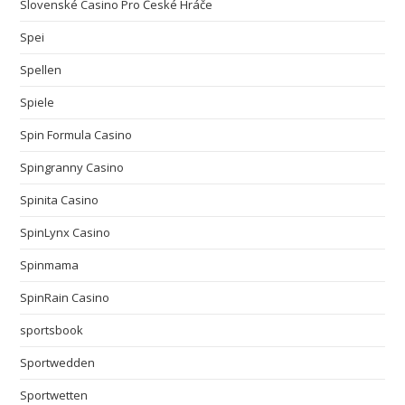
Slovenské Casino Pro České Hráče
Spei
Spellen
Spiele
Spin Formula Casino
Spingranny Casino
Spinita Casino
SpinLynx Casino
Spinmama
SpinRain Casino
sportsbook
Sportwedden
Sportwetten