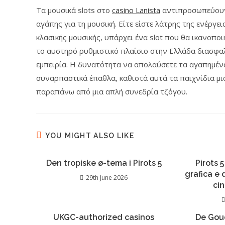
Τα μουσικά slots στο
casino Lanista
αντιπροσωπεύουν 
αγάπης για τη μουσική. Είτε είστε λάτρης της ενέργει
κλασικής μουσικής, υπάρχει ένα slot που θα ικανοποι
το αυστηρό ρυθμιστικό πλαίσιο στην Ελλάδα διασφαλί
εμπειρία. Η δυνατότητα να απολαύσετε τα αγαπημένα
συναρπαστικά έπαθλα, καθιστά αυτά τα παιχνίδια μια
παραπάνω από μια απλή συνεδρία τζόγου.
YOU MIGHT ALSO LIKE
Den tropiske ø-tema i Pirots 5
Pirots 5
grafica e
29th June 2026
ci
UKGC-authorized casinos
De Gou