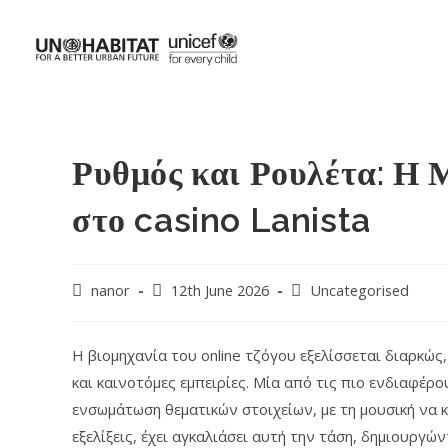
Ρυθμός και Ρουλέτα: Η 
στο casino Lanista
nanor
12th June 2026
Uncategorised
Η βιομηχανία του online τζόγου εξελίσσεται διαρκώ
και καινοτόμες εμπειρίες. Μία από τις πιο ενδιαφέρο
ενσωμάτωση θεματικών στοιχείων, με τη μουσική να 
εξελίξεις, έχει αγκαλιάσει αυτή την τάση, δημιουργ