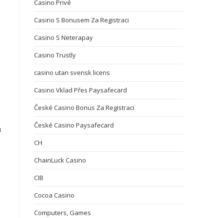
Casino Privé
Casino S Bonusem Za Registraci
Casino S Neterapay
Casino Trustly
casino utan svensk licens
Casino Vklad Přes Paysafecard
České Casino Bonus Za Registraci
České Casino Paysafecard
α
CH
ChainLuck Casino
CIB
Cocoa Casino
Computers, Games