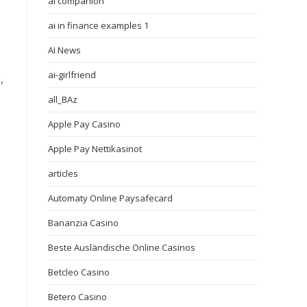
ai companion
ai in finance examples 1
AI News
ai-girlfriend
,
all_BAz
Apple Pay Casino
Apple Pay Nettikasinot
articles
Automaty Online Paysafecard
Bananzia Casino
Beste Ausländische Online Casinos
Betcleo Casino
Betero Casino