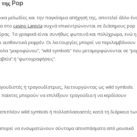
 της Pop
ρικα μελωδίες και την παγκόσμια απήχησή της, αποτελεί άλλο έν
ια στο
casino Lanista
συχνά επικεντρώνονται σε διάσημους pop
ούρας. Τα γραφικά είναι συνήθως φωτεινά και πολύχρωμα, ενώ η
ι αισθαντικά ρεφρέν. Οι λειτουργίες μπορεί να περιλαμβάνουν
ολα “μικροφώνου”, “wild symbols” που μεταμορφώνονται σε “po
αβεία” ή “φωτογραφήσεις”.
γουδιστές ή τραγουδίστριες, λειτουργώντας ως wild symbols.
 παίκτες μπορούν να επιλέξουν τραγούδια ή να κερδίσουν
πιπλέον wild symbols ή πολλαπλασιαστές κατά τη διάρκεια τω
 μπορεί να ενσωματώνουν σύντομα αποσπάσματα από μουσικά