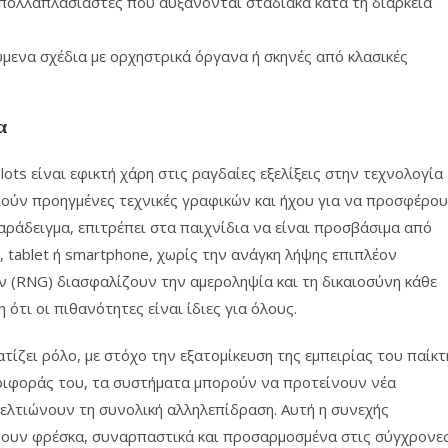
ολλαπλασιαστές που αυξάνονται σταδιακά κατά τη διάρκεια
ενα σχέδια με ορχηστρικά όργανα ή σκηνές από κλασικές
α
s είναι εφικτή χάρη στις ραγδαίες εξελίξεις στην τεχνολογία
οιούν προηγμένες τεχνικές γραφικών και ήχου για να προσφέρο
αράδειγμα, επιτρέπει στα παιχνίδια να είναι προσβάσιμα από
, tablet ή smartphone, χωρίς την ανάγκη λήψης επιπλέον
ών (RNG) διασφαλίζουν την αμεροληψία και τη δικαιοσύνη κάθε
ότι οι πιθανότητες είναι ίδιες για όλους.
τίζει ρόλο, με στόχο την εξατομίκευση της εμπειρίας του παίκτ
ριφοράς του, τα συστήματα μπορούν να προτείνουν νέα
ελτιώνουν τη συνολική αλληλεπίδραση. Αυτή η συνεχής
ένουν φρέσκα, συναρπαστικά και προσαρμοσμένα στις σύγχρονε