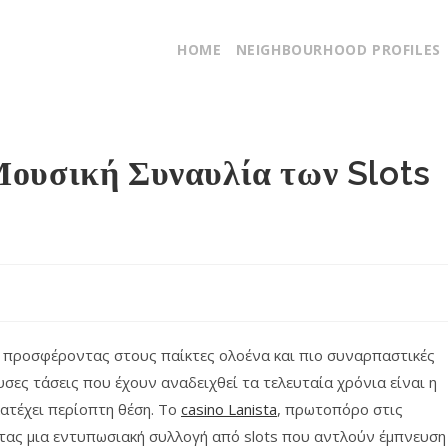
HOME
NEIGHBOURHOOD PROFILES
Μουσική Συναυλία των Slots
ς, προσφέροντας στους παίκτες ολοένα και πιο συναρπαστικές
υσες τάσεις που έχουν αναδειχθεί τα τελευταία χρόνια είναι η
κατέχει περίοπτη θέση. Το
casino Lanista
, πρωτοπόρο στις
ώντας μια εντυπωσιακή συλλογή από slots που αντλούν έμπνευση