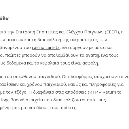
λάδα
 από την Επιτροπή Εποπτείας και Ελέγχου Παιγνίων (ΕΕΕΠ), η
ων παικτών και τη διασφάλιση της ακεραιότητας των
αμβανομένου του
casino Lanista
, λειτουργούν με άδεια και
τι οι παίκτες μπορούν να απολαμβάνουν τα αγαπημένα τους
ους δεδομένα και τα κεφάλαιά τους είναι ασφαλή.
ηση του υπεύθυνου παιχνιδιού. Οι πλατφόρμες υποχρεούνται ν
αθέσεων και χρόνου παιχνιδιού, καθώς και πληροφορίες για
ε τον τζόγο. Η διαφάνεια στις αποδόσεις (RTP – Return to
πίσης βασικά στοιχεία που διασφαλίζονται από τους
ένη εμπειρία για όλους τους παίκτες.