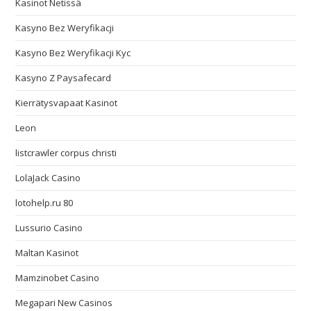
Kasinot Netissä
Kasyno Bez Weryfikacji
Kasyno Bez Weryfikacji Kyc
Kasyno Z Paysafecard
Kierrätysvapaat Kasinot
Leon
listcrawler corpus christi
LolaJack Casino
lotohelp.ru 80
Lussurio Casino
Maltan Kasinot
Mamzinobet Casino
Megapari New Casinos