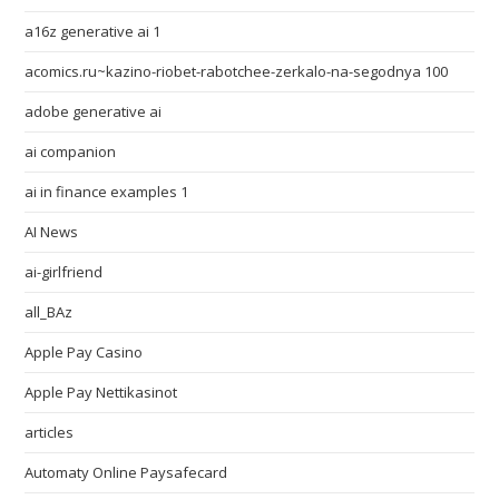
a16z generative ai 1
acomics.ru~kazino-riobet-rabotchee-zerkalo-na-segodnya 100
adobe generative ai
ai companion
ai in finance examples 1
AI News
ai-girlfriend
all_BAz
Apple Pay Casino
Apple Pay Nettikasinot
articles
Automaty Online Paysafecard