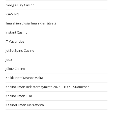
Google Pay Casino
IGAMING
Ilmaiskierroksia Ilman Kierrätystä
Instant Casino
IT Vacancies
JetSetSpins Casino
Jeux
JSlotz Casino
Kaikki Nettikasinot Malta
Kasino Ilman Rekisteröitymistä 2026 – TOP 3 Suomessa
Kasino Ilman Tiliä
Kasinot Ilman Kierrätystä