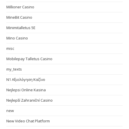
Millioner Casino
MineBit Casino
Minimitalletus 5E
Mino Casino
misc
Mobilepay Talletus Casino
my_texts
N1 Αξιολόγηση Καζίνο
Nejlepsi Online Kasina
Nejlepší Zahraniční Casino
new
New Video Chat Platform