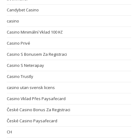
Candybet Casino
casino
Casino Minimální Vklad 100 Kč
Casino Privé
Casino S Bonusem Za Registraci
Casino S Neterapay
Casino Trustly
casino utan svensk licens
Casino Vklad Přes Paysafecard
České Casino Bonus Za Registraci
České Casino Paysafecard
CH