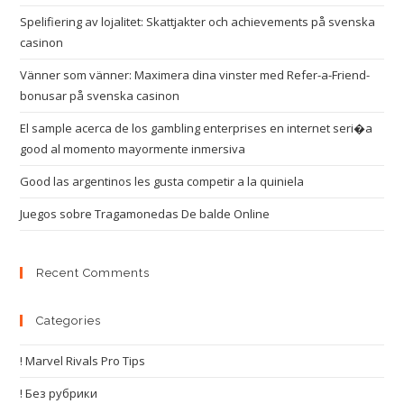
Spelifiering av lojalitet: Skattjakter och achievements på svenska
casinon
Vänner som vänner: Maximera dina vinster med Refer-a-Friend-
bonusar på svenska casinon
El sample acerca de los gambling enterprises en internet seri�a
good al momento mayormente inmersiva
Good las argentinos les gusta competir a la quiniela
Juegos sobre Tragamonedas De balde Online
Recent Comments
Categories
! Marvel Rivals Pro Tips
! Без рубрики