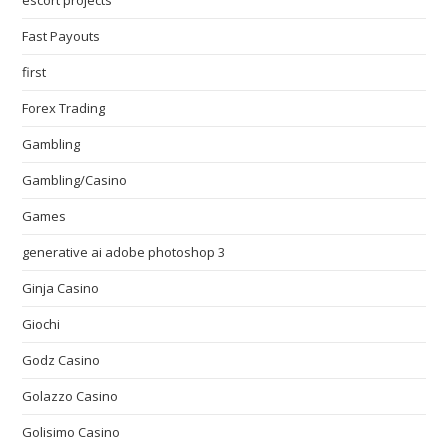
escort projects
Fast Payouts
first
Forex Trading
Gambling
Gambling/Casino
Games
generative ai adobe photoshop 3
Ginja Casino
Giochi
Godz Casino
Golazzo Casino
Golisimo Casino