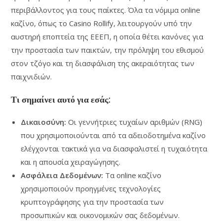
περιβάλλοντος για τους παίκτες. Όλα τα νόμιμα online
καζίνο, όπως το Casino Rollify, λειτουργούν υπό την
αυστηρή εποπτεία της ΕΕΕΠ, η οποία θέτει κανόνες για
την προστασία των παικτών, την πρόληψη του εθισμού
στον τζόγο και τη διασφάλιση της ακεραιότητας των
παιχνιδιών.
Τι σημαίνει αυτό για εσάς:
Δικαιοσύνη:
Οι γεννήτριες τυχαίων αριθμών (RNG)
που χρησιμοποιούνται από τα αδειοδοτημένα καζίνο
ελέγχονται τακτικά για να διασφαλιστεί η τυχαιότητα
και η απουσία χειραγώγησης.
Ασφάλεια Δεδομένων:
Τα online καζίνο
χρησιμοποιούν προηγμένες τεχνολογίες
κρυπτογράφησης για την προστασία των
προσωπικών και οικονομικών σας δεδομένων.