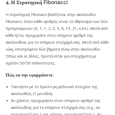
4. Η Στρατηγική Fibonacci
Η στρατηγική Fibonacci βασίζεται στην ακολουθία
Fibonacci, όπου κάθε αριθμός είναι το άθροισμα των δύο
προηγούμενων (0, 1, 1, 2, 3, 5, 8, 13, 21, κ.λπ.). Μετά από
κάθε ήττα, προχωράτε στον επόμενο αριθμό της
ακολουθίας για το επόμενο στοίχημά σας. Μετά από κάθε
νίκη, επιστρέφετε δύο βήματα πίσω στην ακολουθία.
Όπως και οι άλλες, προτείνεται για στοιχήματα με
σχεδόν 50/50 πιθανότητες.
Πώς να την εφαρμόσετε:
Ξεκινήστε με το πρώτο μη μηδενικό στοιχείο της
ακολουθίας (1 μονάδα).
Αν χάσετε, προχωρήστε στον επόμενο αριθμό της
ακολουθίας για το επόμενο στοίχημά σας (π.χ., αν
στοιχηματίζατε 1 και χάσατε, στοιχηματίζετε 1. Αν