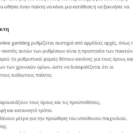
να ωθήσει έναν παίκτη να κάνει μια κατάθεση ή να ξεκινήσει να
ίκτη
online gambling ρυθμίζεται αυστηρά από αρμόδιες αρχές, όπως 
Ο σκοπός αυτών των ρυθμίσεων είναι η προστασία των παικτών
σμού. Οι ρυθμιστικοί φορείς θέτουν κανόνες για τους όρους κα
ν των χρονικών ορίων, ώστε να διασφαλίζεται ότι οι
 τους ευάλωτους παίκτες.
αρουσιάζουν τους όρους και τις προϋποθέσεις,
φή και κατανοητό τρόπο.
βάνουν μέτρα για την προώθηση του υπεύθυνου παιχνιδιού,
σης.