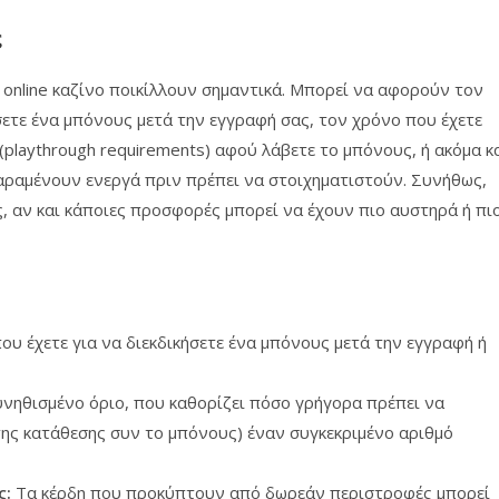
ς
online καζίνο ποικίλλουν σημαντικά. Μπορεί να αφορούν τον
σετε ένα μπόνους μετά την εγγραφή σας, τον χρόνο που έχετε
(playthrough requirements) αφού λάβετε το μπόνους, ή ακόμα κ
ραμένουν ενεργά πριν πρέπει να στοιχηματιστούν. Συνήθως,
, αν και κάποιες προσφορές μπορεί να έχουν πιο αυστηρά ή πι
ου έχετε για να διεκδικήσετε ένα μπόνους μετά την εγγραφή ή
νηθισμένο όριο, που καθορίζει πόσο γρήγορα πρέπει να
της κατάθεσης συν το μπόνους) έναν συγκεκριμένο αριθμό
ς:
Τα κέρδη που προκύπτουν από δωρεάν περιστροφές μπορεί