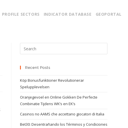
PROFILE SECTORS
INDICATOR DATABASE
GEOPORTAL
Recent Posts
Köp Bonusfunktioner Revolutionerar
Spelupplevelsen
Oranjegevoel en Online Gokken De Perfecte
Combinatie Tijdens WK’s en EK’s
α
Casinos no AAMS che accettano giocatori di Italia
Bet30: Desentrañando los Términos y Condiciones