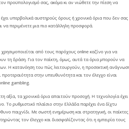
ον προϋπολογισμό σας, ακόμα κι αν νιώθετε την πίεση να
έχει υπερβολικά αυστηρούς όρους ή χρονικά όρια που δεν σας
ι να περιμένετε μια πιο κατάλληλη προσφορά.
 χρησιμοποιείται από τους παρόχους online καζίνο για να
υν τη δράση. Για τον παίκτη, όμως, αυτά τα όρια μπορούν να
ων. Η κατανόηση του πώς λειτουργούν, η προσεκτική ανάγνωσ
ι προτεραιότητα στην υπευθυνότητα και τον έλεγχο είναι
nline gambling.
 αξία, τα χρονικά όρια απαιτούν προσοχή. Η τεχνολογία έχει
ονο. Το ρυθμιστικό πλαίσιο στην Ελλάδα παρέχει ένα δίχτυ
θυνο παιχνίδι. Με σωστή ενημέρωση και στρατηγική, οι παίκτες
ηρώντας τον έλεγχο και διασφαλίζοντας ότι η εμπειρία τους