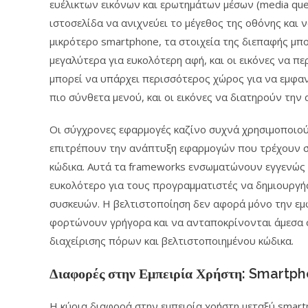
ευέλικτων εικόνων και ερωτημάτων μέσων (media quer
ιστοσελίδα να ανιχνεύει το μέγεθος της οθόνης και 
μικρότερο smartphone, τα στοιχεία της διεπαφής μπο
μεγαλύτερα για ευκολότερη αφή, και οι εικόνες να πε
μπορεί να υπάρχει περισσότερος χώρος για να εμφα
πιο σύνθετα μενού, και οι εικόνες να διατηρούν την 
Οι σύγχρονες εφαρμογές καζίνο συχνά χρησιμοποιούν
επιτρέπουν την ανάπτυξη εφαρμογών που τρέχουν σε
κώδικα. Αυτά τα frameworks ενσωματώνουν εγγενώς
ευκολότερο για τους προγραμματιστές να δημιουργή
συσκευών. Η βελτιστοποίηση δεν αφορά μόνο την εμφ
φορτώνουν γρήγορα και να ανταποκρίνονται άμεσα σ
διαχείρισης πόρων και βελτιστοποιημένου κώδικα.
Διαφορές στην Εμπειρία Χρήστη: Smartph
Η κύρια διαφορά στην εμπειρία χρήστη μεταξύ smartp