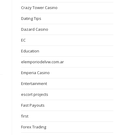
Crazy Tower Сasino
Dating Tips
Dazard Casino
EC
Education
elemporiodelvw.com.ar
Emperia Casino
Entertainment
escort projects
Fast Payouts
first
Forex Trading