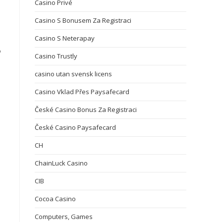
Casino Privé
Casino S Bonusem Za Registraci
Casino S Neterapay
ν
Casino Trustly
casino utan svensk licens
Casino Vklad Přes Paysafecard
České Casino Bonus Za Registraci
České Casino Paysafecard
CH
ChainLuck Casino
CIB
Cocoa Casino
Computers, Games