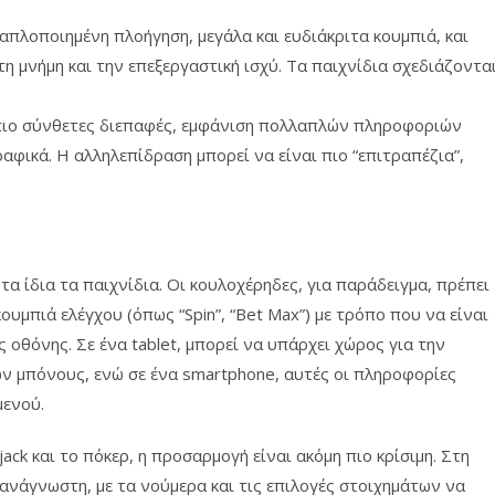
πλοποιημένη πλοήγηση, μεγάλα και ευδιάκριτα κουμπιά, και
 μνήμη και την επεξεργαστική ισχύ. Τα παιχνίδια σχεδιάζοντα
.
πιο σύνθετες διεπαφές, εμφάνιση πολλαπλών πληροφοριών
αφικά. Η αλληλεπίδραση μπορεί να είναι πιο “επιτραπέζια”,
α ίδια τα παιχνίδια. Οι κουλοχέρηδες, για παράδειγμα, πρέπει
υμπιά ελέγχου (όπως “Spin”, “Bet Max”) με τρόπο που να είναι
 οθόνης. Σε ένα tablet, μπορεί να υπάρχει χώρος για την
ν μπόνους, ενώ σε ένα smartphone, αυτές οι πληροφορίες
μενού.
ack και το πόκερ, η προσαρμογή είναι ακόμη πιο κρίσιμη. Στη
υανάγνωστη, με τα νούμερα και τις επιλογές στοιχημάτων να