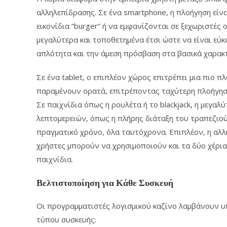
αλληλεπίδρασης. Σε ένα smartphone, η πλοήγηση είν
εικονίδια “burger” ή να εμφανίζονται σε ξεχωριστές 
μεγαλύτερα και τοποθετημένα έτσι ώστε να είναι εύκ
απλότητα και την άμεση πρόσβαση στα βασικά χαρακτ
Σε ένα tablet, ο επιπλέον χώρος επιτρέπει μια πιο 
παραμένουν ορατά, επιτρέποντας ταχύτερη πλοήγηση
Σε παιχνίδια όπως η ρουλέτα ή το blackjack, η μεγα
λεπτομερειών, όπως η πλήρης διάταξη του τραπεζιού, 
πραγματικό χρόνο, όλα ταυτόχρονα. Επιπλέον, η αλλη
χρήστες μπορούν να χρησιμοποιούν και τα δύο χέρια
παιχνίδια.
Βελτιστοποίηση για Κάθε Συσκευή
Οι προγραμματιστές λογισμικού καζίνο λαμβάνουν υπ
τύπου συσκευής: