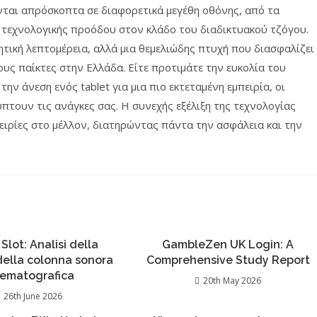
ται απρόσκοπτα σε διαφορετικά μεγέθη οθόνης, από τα
ς τεχνολογικής προόδου στον κλάδο του διαδικτυακού τζόγου.
ητική λεπτομέρεια, αλλά μια θεμελιώδης πτυχή που διασφαλίζει
ους παίκτες στην Ελλάδα. Είτε προτιμάτε την ευκολία του
την άνεση ενός tablet για μια πιο εκτεταμένη εμπειρία, οι
πτουν τις ανάγκες σας. Η συνεχής εξέλιξη της τεχνολογίας
ειρίες στο μέλλον, διατηρώντας πάντα την ασφάλεια και την
 Slot: Analisi della
GambleZen UK Login: A
 della colonna sonora
Comprehensive Study Report
nematografica
20th May 2026
26th June 2026