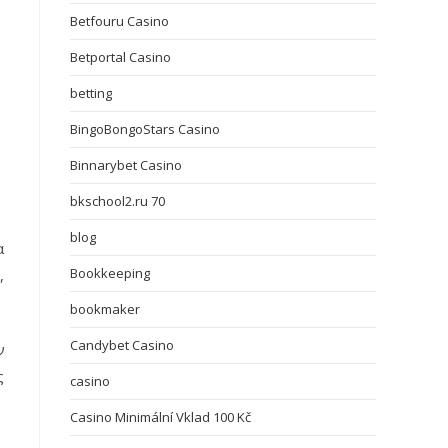
Betfouru Casino
Betportal Casino
betting
BingoBongoStars Casino
Binnarybet Casino
bkschool2.ru 70
blog
α
Bookkeeping
,
bookmaker
Candybet Casino
ν
ς
casino
Casino Minimální Vklad 100 Kč