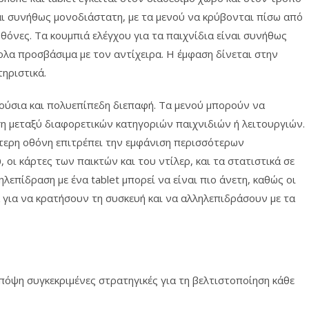
αι συνήθως μονοδιάστατη, με τα μενού να κρύβονται πίσω από
οθόνες. Τα κουμπιά ελέγχου για τα παιχνίδια είναι συνήθως
ολα προσβάσιμα με τον αντίχειρα. Η έμφαση δίνεται στην
ηριστικά.
πλούσια και πολυεπίπεδη διεπαφή. Τα μενού μπορούν να
 μεταξύ διαφορετικών κατηγοριών παιχνιδιών ή λειτουργιών.
λύτερη οθόνη επιτρέπει την εμφάνιση περισσότερων
οι κάρτες των παικτών και του ντίλερ, και τα στατιστικά σε
λεπίδραση με ένα tablet μπορεί να είναι πιο άνετη, καθώς οι
 για να κρατήσουν τη συσκευή και να αλληλεπιδράσουν με τα
όψη συγκεκριμένες στρατηγικές για τη βελτιστοποίηση κάθε