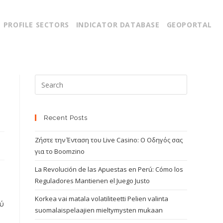
PROFILE SECTORS
INDICATOR DATABASE
GEOPORTAL
Recent Posts
Ζήστε την Ένταση του Live Casino: Ο Οδηγός σας
για το Boomzino
La Revolución de las Apuestas en Perú: Cómo los
Reguladores Mantienen el Juego Justo
Korkea vai matala volatiliteetti Pelien valinta
ού
suomalaispelaajien mieltymysten mukaan