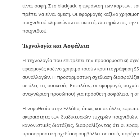
είναι σαφή. Στο blackjack, η εμφάνιση των καρτών, τ
πρέπει να είναι άμεση. Οι εφαρμογές καζίνο χρησιμο
παιχνιδιού κλιμακώνονται σωστά, διατηρώντας την αν
παιχνιδιού.
Τεχνολογία και Ασφάλεια
Η τεχνολογία που επιτρέπει την προσαρμοστική σχεδ
εφαρμογές καζίνο χρησιμοποιούν κρυπτογράφηση SS
συναλλαγών. Η προσαρμοστική σχεδίαση διασφαλίζει
σε όλες τις συσκευές. Επιπλέον, οι εφαρμογές συχν
αναγνώριση προσώπου) για πρόσθετη ασφάλεια, η οπ
Η νομοθεσία στην Ελλάδα, όπως και σε άλλες ευρωπαϊ
ακεραιότητα των διαδικτυακών τυχερών παιχνιδιών. 
κανονιστικές διατάξεις, διασφαλίζοντας ότι οι εφαρμ
προσαρμοστική σχεδίαση συμβάλλει σε αυτό, παρέχον