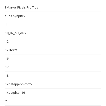
! Marvel Rivals Pro Tips
! Без рубрики
1
10_07_AU_AKS
12
123texts
16
17
18
1xbetapp-ph.com5
1xbetph.ph66
2