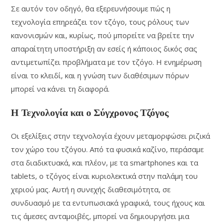
Σε αυτόν τον οδηγό, θα εξερευνήσουμε πώς η
τεχνολογία επηρεάζει τον τζόγο, τους ρόλους των
κανονισμών και, κυρίως, πού μπορείτε να βρείτε την
απαραίτητη υποστήριξη αν εσείς ή κάποιος δικός σας
αντιμετωπίζει προβλήματα με τον τζόγο. Η ενημέρωση
είναι το κλειδί, και η γνώση των διαθέσιμων πόρων
μπορεί να κάνει τη διαφορά.
Η Τεχνολογία και ο Σύγχρονος Τζόγος
Οι εξελίξεις στην τεχνολογία έχουν μεταμορφώσει ριζικά
τον χώρο του τζόγου. Από τα φυσικά καζίνο, περάσαμε
στα διαδικτυακά, και πλέον, με τα smartphones και τα
tablets, ο τζόγος είναι κυριολεκτικά στην παλάμη του
χεριού μας. Αυτή η συνεχής διαθεσιμότητα, σε
συνδυασμό με τα εντυπωσιακά γραφικά, τους ήχους και
τις άμεσες ανταμοιβές, μπορεί να δημιουργήσει μια