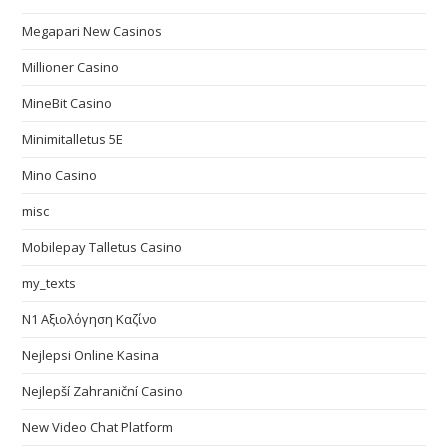
Megapari New Casinos
Millioner Casino
MineBit Casino
Minimitalletus 5E
Mino Casino
misc
Mobilepay Talletus Casino
my_texts
N1 Αξιολόγηση Καζίνο
Nejlepsi Online Kasina
Nejlepší Zahraniční Casino
New Video Chat Platform