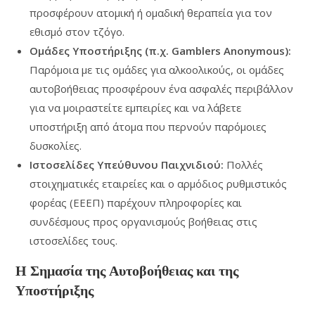
προσφέρουν ατομική ή ομαδική θεραπεία για τον
εθισμό στον τζόγο.
Ομάδες Υποστήριξης (π.χ. Gamblers Anonymous):
Παρόμοια με τις ομάδες για αλκοολικούς, οι ομάδες
αυτοβοήθειας προσφέρουν ένα ασφαλές περιβάλλον
για να μοιραστείτε εμπειρίες και να λάβετε
υποστήριξη από άτομα που περνούν παρόμοιες
δυσκολίες.
Ιστοσελίδες Υπεύθυνου Παιχνιδιού:
Πολλές
στοιχηματικές εταιρείες και ο αρμόδιος ρυθμιστικός
φορέας (ΕΕΕΠ) παρέχουν πληροφορίες και
συνδέσμους προς οργανισμούς βοήθειας στις
ιστοσελίδες τους.
Η Σημασία της Αυτοβοήθειας και της
Υποστήριξης