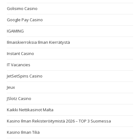
Golisimo Casino
Google Pay Casino
IGAMING
Ilmaiskierroksia Ilman Kierrätystä
Instant Casino
IT Vacancies
JetSetSpins Casino
Jeux
JSlotz Casino
Kaikki Nettikasinot Malta
Kasino Ilman Rekisteröitymistä 2026 – TOP 3 Suomessa
Kasino Ilman Tiliä