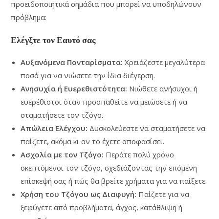
προειδοποιητικά σημάδια που μπορεί να υποδηλώνουν
πρόβλημα:
Ελέγξτε τον Εαυτό σας
Αυξανόμενα Πονταρίσματα:
Χρειάζεστε μεγαλύτερα
ποσά για να νιώσετε την ίδια διέγερση.
Ανησυχία ή Ευερεθιστότητα:
Νιώθετε ανήσυχοι ή
ευερέθιστοι όταν προσπαθείτε να μειώσετε ή να
σταματήσετε τον τζόγο.
Απώλεια Ελέγχου:
Δυσκολεύεστε να σταματήσετε να
παίζετε, ακόμα κι αν το έχετε αποφασίσει.
Ασχολία με τον Τζόγο:
Περάτε πολύ χρόνο
σκεπτόμενοι τον τζόγο, σχεδιάζοντας την επόμενη
επίσκεψή σας ή πώς θα βρείτε χρήματα για να παίξετε.
Χρήση του Τζόγου ως Διαφυγή:
Παίζετε για να
ξεφύγετε από προβλήματα, άγχος, κατάθλιψη ή