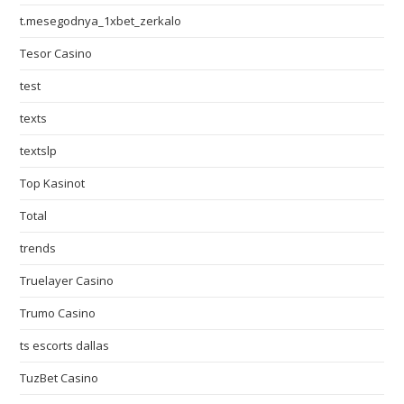
t.mesegodnya_1xbet_zerkalo
Tesor Casino
test
texts
textslp
Top Kasinot
Total
trends
Truelayer Casino
Trumo Casino
ts escorts dallas
TuzBet Casino