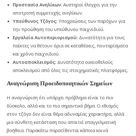
Προστασία Ανηλίκων:
Αυστηροί έλεγχοι για την
αποτροπή συμμετοχής ανηλίκων.
Υπεύθυνος Τζόγος:
Υποχρεώσεις των παρόχων για
την προώθηση του υπεύθυνου παιχνιδιού.
Εργαλεία Αυτοπεριορισμού:
Δυνατότητα για τους
παίκτες να θέτουν όρια σε καταθέσεις, πονταρίσματα
και χρόνο παιχνιδιού.
Αυτοαποκλεισμός:
Δυνατότητα οικειοθελούς
αποκλεισμού από όλες τις στοιχηματικές πλατφόρμες.
Αναγνώριση Προειδοποιητικών Σημείων
Η αναγνώριση ότι υπάρχει πρόβλημα είναι το πιο
δύσκολο, αλλά και το πιο σημαντικό βήμα. Ο εθισμός
στον τζόγο δεν είναι θέμα αδυναμίας χαρακτήρα, αλλά
μια σύνθετη κατάσταση που απαιτεί επαγγελματική
βοήθεια. Παρακάτω παρατίθενται κάποια κοινά