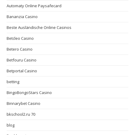
Automaty Online Paysafecard
Bananzia Casino
Beste Ausländische Online Casinos
Betcleo Casino
Betero Casino
Betfouru Casino
Betportal Casino
betting
BingoBongoStars Casino
Binnarybet Casino
bkschool2.ru 70
blog