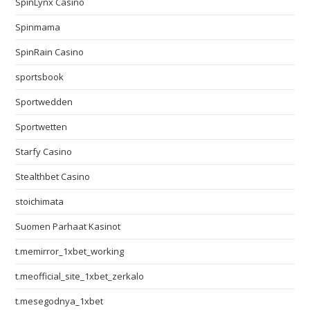
SpinLynx Casino
Spinmama
SpinRain Casino
sportsbook
Sportwedden
Sportwetten
Starfy Casino
Stealthbet Casino
stoichimata
Suomen Parhaat Kasinot
t.memirror_1xbet_working
t.meofficial_site_1xbet_zerkalo
t.mesegodnya_1xbet